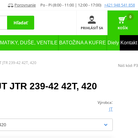
Porovnanie
Po - Pi (8:00 - 11:00 | 12:00 - 17:00)
+421 948 541 858
0
Hľadať
PRIHLÁSIŤ SA
KOŠÍK
MATIKY, DUŠE, VENTILE
BATOŽINA A KUFRE
Diely
Kontakt
T JTR 239-42 42T, 420
Náš kód:
P3
JT JTR 239-42 42T, 420
:
Výrobca
JT