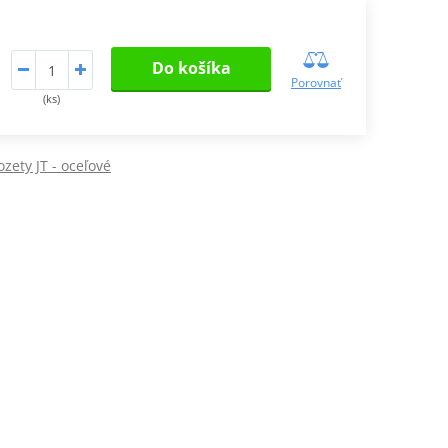
Do košíka
Porovnať
(ks)
zety JT - oceľové