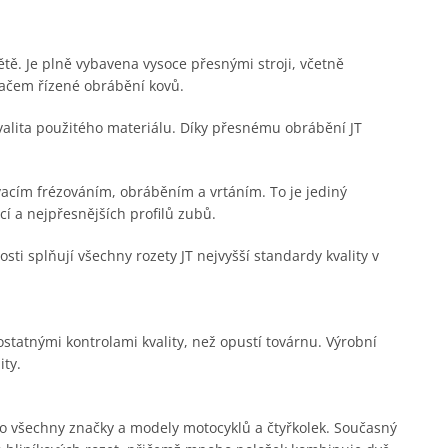
větě. Je plně vybavena vysoce přesnými stroji, včetně
tačem řízené obrábění kovů.
kvalita použitého materiálu. Díky přesnému obrábění JT
acím frézováním, obráběním a vrtáním. To je jediný
í a nejpřesnějších profilů zubů.
i splňují všechny rozety JT nejvyšší standardy kvality v
statnými kontrolami kvality, než opustí továrnu. Výrobní
ity.
pro všechny značky a modely motocyklů a čtyřkolek. Současný