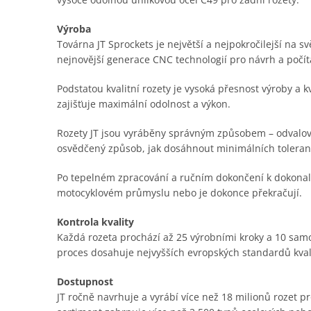
Výroba
Továrna JT Sprockets je největší a nejpokročilejší na s
nejnovější generace CNC technologií pro návrh a počí
Podstatou kvalitní rozety je vysoká přesnost výroby a 
zajišťuje maximální odolnost a výkon.
Rozety JT jsou vyráběny správným způsobem – odvalov
osvědčený způsob, jak dosáhnout minimálních toleranc
Po tepelném zpracování a ručním dokončení k dokonalost
motocyklovém průmyslu nebo je dokonce překračují.
Kontrola kvality
Každá rozeta prochází až 25 výrobními kroky a 10 samo
proces dosahuje nejvyšších evropských standardů kval
Dostupnost
JT ročně navrhuje a vyrábí více než 18 milionů rozet 