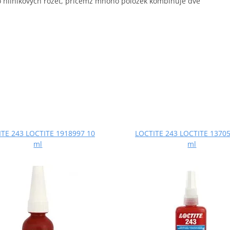
o hliníkových rozet, přičemž mnoho položek kombinuje dvě
TE 243 LOCTITE 1918997 10
LOCTITE 243 LOCTITE 13705
ml
ml