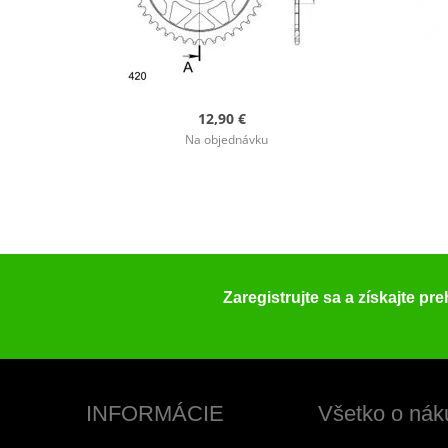
12,90 €
Na objednávku
Zaregistrujte sa a získajte pr
INFORMÁCIE
Všetko o nák