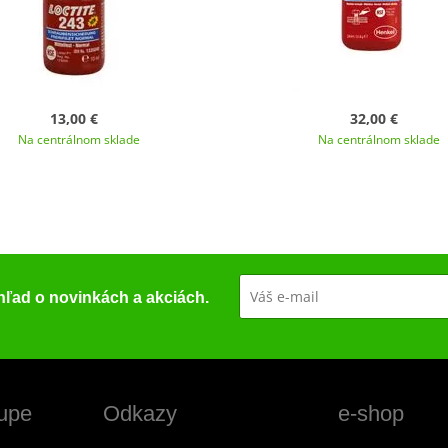
13,00 €
32,00 €
Na centrálnom sklade
Na centrálnom sklade
ehľad o novinkách a akciách.
upe
Odkazy
e-shop