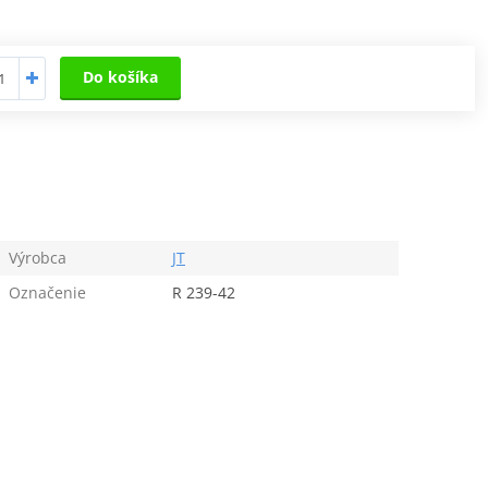
Do košíka
Výrobca
JT
Označenie
R 239-42