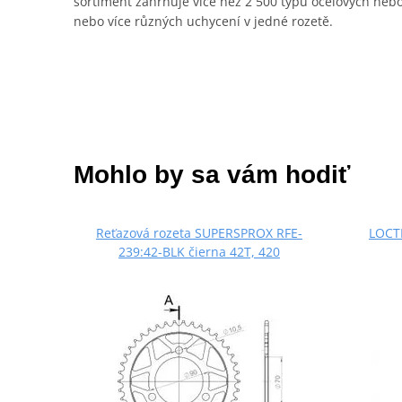
sortiment zahrnuje více než 2 500 typů ocelových neb
nebo více různých uchycení v jedné rozetě.
Mohlo by sa vám hodiť
Reťazová rozeta SUPERSPROX RFE-
LOCTI
239:42-BLK čierna 42T, 420