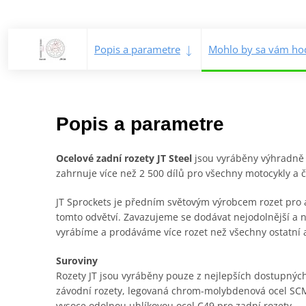
Popis a parametre
Mohlo by sa vám hod
Popis a parametre
Ocelové zadní rozety JT Steel
jsou vyráběny výhradně z 
zahrnuje více než 2 500 dílů pro všechny motocykly a čt
JT Sprockets je předním světovým výrobcem rozet pro a
tomto odvětví. Zavazujeme se dodávat nejodolnější a n
vyrábíme a prodáváme více rozet než všechny ostatní
Suroviny
Rozety JT jsou vyráběny pouze z nejlepších dostupných 
závodní rozety, legovaná chrom-molybdenová ocel SCM
vysoce odolnou uhlíkovou ocel C49 pro zadní rozety.