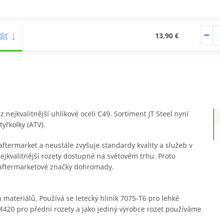
iť
13,90 €
nejkvalitnější uhlíkové oceli C49. Sortiment JT Steel nyní
yřkolky (ATV).
ftermarket a neustále zvyšuje standardy kvality a služeb v
ejkvalitnější rozety dostupné na světovém trhu. Proto
 aftermarketové značky dohromady.
materiálů. Používá se letecký hliník 7075-T6 pro lehké
420 pro přední rozety a jako jediný výrobce rozet používáme