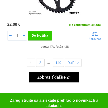
22,00 €
Na centrálnom sklade
Do košíka
Porovnať
rozeta 47z, řetěz 428
1
2
…
140
Ďalší
Zobraziť ďalšie 21
Zaregistrujte sa a získajte prehľad o novinkách a
akciách.