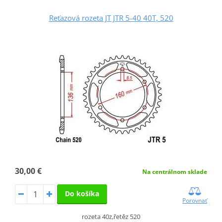
Reťazová rozeta JT JTR 5-40 40T, 520
30,00 €
Na centrálnom sklade
Do košíka
Porovnať
rozeta 40z,řetěz 520