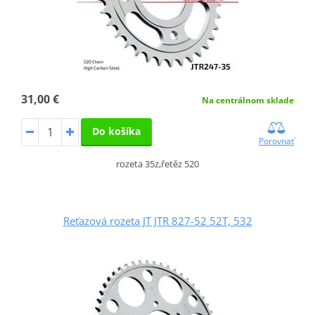
31,00 €
Na centrálnom sklade
Do košíka
Porovnať
rozeta 35z,řetěz 520
Reťazová rozeta JT JTR 827-52 52T, 532