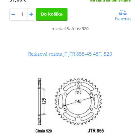
Na centrálnom sklade
Do košíka
Porovnať
rozeta 43z,řetěz 520
Reťazová rozeta JT JTR 855-45 45T, 520