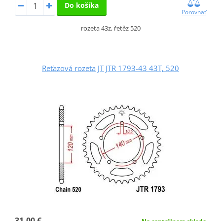
Do košíka
Porovnať
rozeta 43z, řetěz 520
Reťazová rozeta JT JTR 1793-43 43T, 520
31,00 €