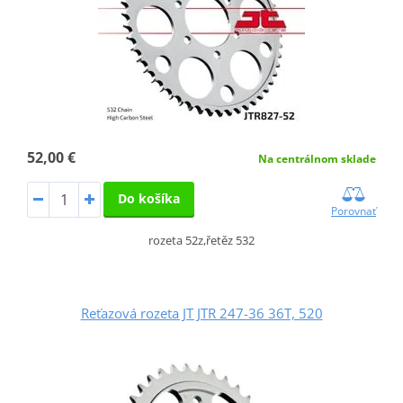
52,00 €
Na centrálnom sklade
Do košíka
Porovnať
rozeta 52z,řetěz 532
Reťazová rozeta JT JTR 247-36 36T, 520