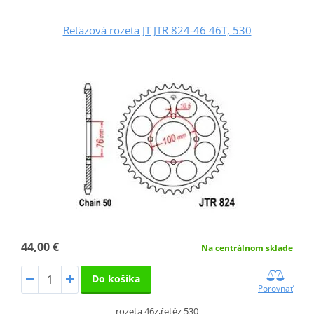
Reťazová rozeta JT JTR 824-46 46T, 530
44,00 €
Na centrálnom sklade
Do košíka
Porovnať
rozeta 46z,řetěz 530