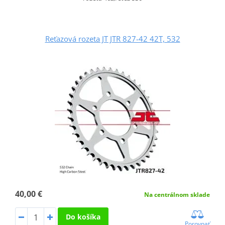
Reťazová rozeta JT JTR 827-42 42T, 532
40,00 €
Na centrálnom sklade
Do košíka
Porovnať