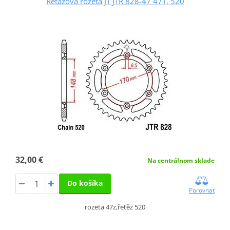
Reťazová rozeta JT JTR 828-47 47T, 520
32,00 €
Na centrálnom sklade
Do košíka
Porovnať
rozeta 47z,řetěz 520