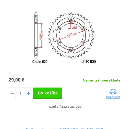
29,00 €
Na centrálnom sklade
Do košíka
Porovnať
rozeta 42z,řetěz 520