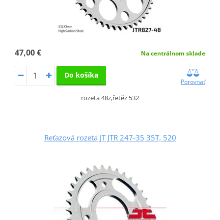
47,00 €
Na centrálnom sklade
Do košíka
Porovnať
rozeta 48z,řetěz 532
Reťazová rozeta JT JTR 247-35 35T, 520