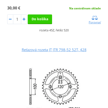
30,00 €
Na centrálnom sklade
Do košíka
Porovnať
rozeta 45Z, řetěz 520
Reťazová rozeta JT JTR 798-52 52T, 428