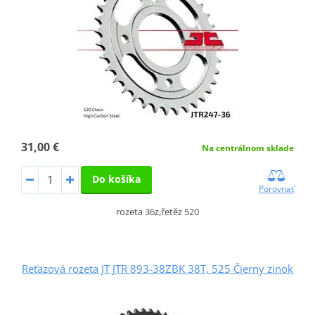
31,00 €
Na centrálnom sklade
Do košíka
Porovnať
rozeta 36z,řetěz 520
Reťazová rozeta JT JTR 893-38ZBK 38T, 525 Čierny zinok