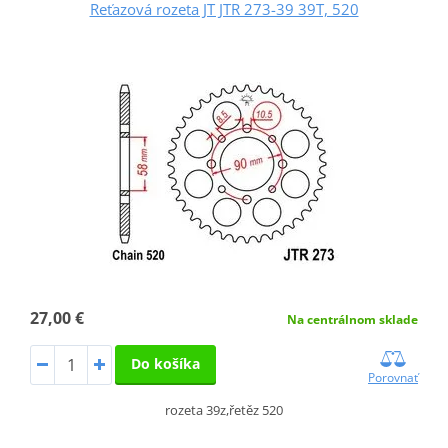
Reťazová rozeta JT JTR 273-39 39T, 520
27,00 €
Na centrálnom sklade
Do košíka
Porovnať
rozeta 39z,řetěz 520