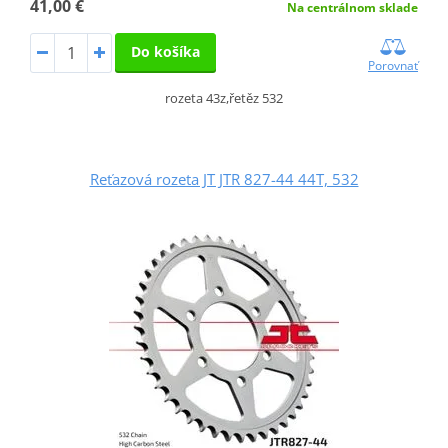
41,00 €
Na centrálnom sklade
Do košíka
Porovnať
rozeta 43z,řetěz 532
Reťazová rozeta JT JTR 827-44 44T, 532