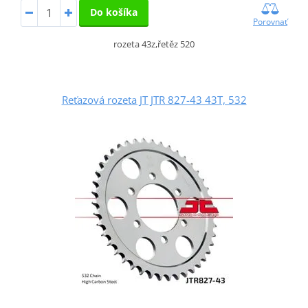
Do košíka
Porovnať
rozeta 43z,řetěz 520
Reťazová rozeta JT JTR 827-43 43T, 532