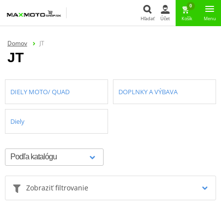
0
Hľadať
Účet
Košík
Menu
Hľadať
Domov
JT
JT
DIELY MOTO/ QUAD
DOPLNKY A VÝBAVA
Diely
Zobraziť filtrovanie