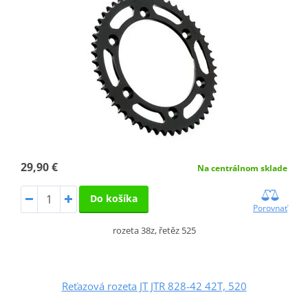
29,90 €
Na centrálnom sklade
Do košíka
Porovnať
rozeta 38z, řetěz 525
Reťazová rozeta JT JTR 828-42 42T, 520