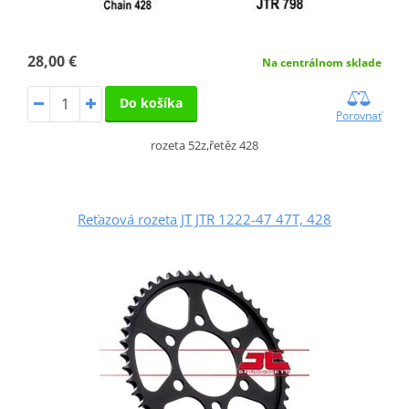
28,00 €
Na centrálnom sklade
Do košíka
Porovnať
rozeta 52z,řetěz 428
Reťazová rozeta JT JTR 1222-47 47T, 428