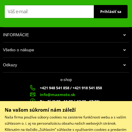
Prihlásiť sa
INFORMÁCIE
Všetko o nákupe
Odkazy
e-shop
+421 948 541 858 / +421 918 541 858
info@maxmoto.sk
Po - Pi (8:00 - 11:00 | 12:00 - 17:00)
MA
X
MOTO s.r.o.
Na vašom súkromí nám záleží
Slovenských dobrovoľníkov 1439
Naša firma používa súbory cookies na zaistenie funkčnosti webu a s vaším
022 01 Čadca
súhlasom o. i. aj na personalizáciu obsahu našich webových stránok.
Kliknutím na tlačidlo „Súhlasím“ súhlasíte s využívaním cookies a predaním