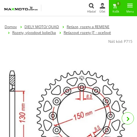
0
Hľadať
Účet
Košík
Menu
Hľadať
Domov
DIELY MOTO/ QUAD
Reťaze, rozety a REMENE
Rozety, vývodové koliečka
Reťazové rozety JT - oceľové
Náš kód:
P715