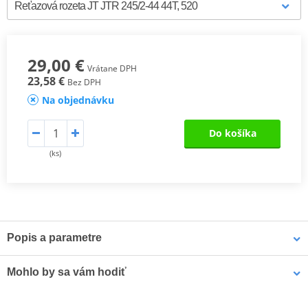
29,00 €
Vrátane DPH
23,58 €
Bez DPH
Na objednávku
Do košíka
(ks)
Popis a parametre
Ocelové zadní rozety JT Steel
jsou vyráběny výhradně z
Mohlo by sa vám hodiť
nejkvalitnější uhlíkové oceli C49. Sortiment JT Steel nyní zahrnuje
více než 2 500 dílů pro všechny motocykly a čtyřkolky (ATV).