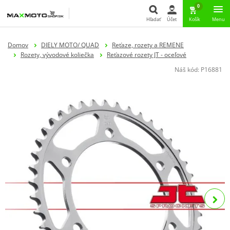
0
Hľadať
Účet
Košík
Menu
Hľadať
Domov
DIELY MOTO/ QUAD
Reťaze, rozety a REMENE
Rozety, vývodové koliečka
Reťazové rozety JT - oceľové
Náš kód:
P16881