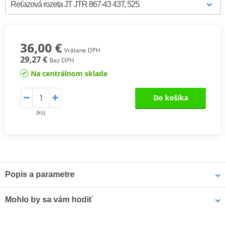
36,00 €
Vrátane DPH
29,27 €
Bez DPH
Na centrálnom sklade
Do košíka
(ks)
Popis a parametre
Ocelové zadní rozety JT Steel
jsou vyráběny výhradně z
Mohlo by sa vám hodiť
nejkvalitnější uhlíkové oceli C49. Sortiment JT Steel nyní zahrnuje
více než 2 500 dílů pro všechny motocykly a čtyřkolky (ATV).