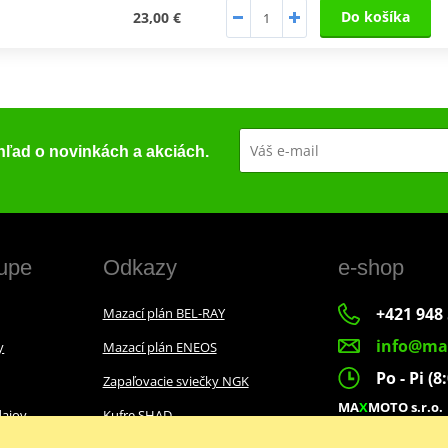
Do košíka
23,00 €
ehľad o novinkách a akciách.
upe
Odkazy
e-shop
+421 948 
Mazací plán BEL-RAY
info@ma
y
Mazací plán ENEOS
Po - Pi (8
Zapaľovacie sviečky NGK
MA
X
MOTO s.r.o.
ajov
Kufre SHAD
Slovenských dobr
022 01 Čadca