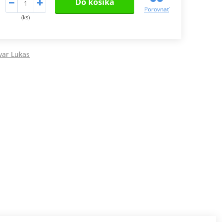
Do košíka
Porovnať
(ks)
var Lukas