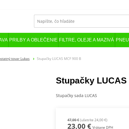
AVA
PRILBY A OBLEČENIE
FILTRE, OLEJE A MAZIVÁ
PNEU
ostatný tovar Lukas
Stupačky LUCAS MCF 900 B
Stupačky LUCAS
Stupačky sada LUCAS
47,00 €
(ušetríte 24,00 €)
23,00 €
Vrátane DPH