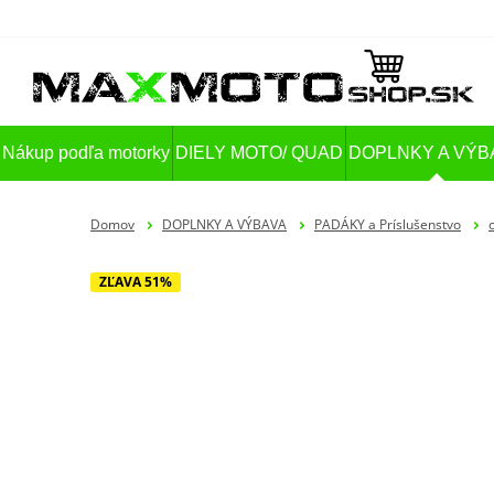
Nákup podľa motorky
DIELY MOTO/ QUAD
DOPLNKY A VÝB
Domov
DOPLNKY A VÝBAVA
PADÁKY a Príslušenstvo
ZĽAVA 51%