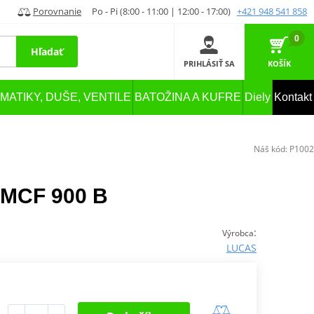
Porovnanie
Po - Pi (8:00 - 11:00 | 12:00 - 17:00)
+421 948 541 858
0
Hľadať
PRIHLÁSIŤ SA
KOŠÍK
MATIKY, DUŠE, VENTILE
BATOŽINA A KUFRE
Diely
Kontakt
Náš kód:
P1002
 MCF 900 B
:
Výrobca
LUCAS