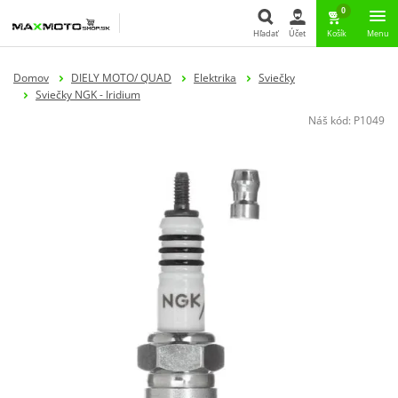
0
Hľadať
Účet
Košík
Menu
Hľadať
Domov
DIELY MOTO/ QUAD
Elektrika
Sviečky
Sviečky NGK - Iridium
Náš kód:
P1049