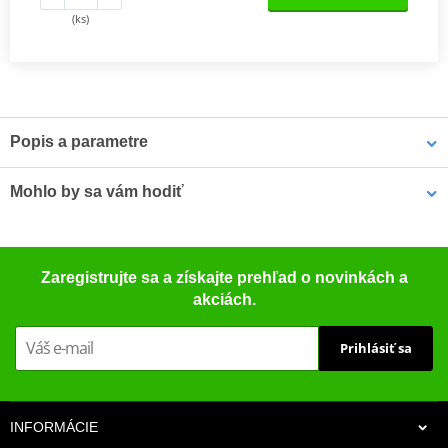
(ks)
Popis a parametre
Iridium IX zapalovací svíčky
zlepšují odezvu na plyn, nabízejí
Mohlo by sa vám hodiť
vynikající odolnost proti zanášení a vysokou zapalitelnost směsi,
což z nich dělá ideální volbu pro výkonnostně orientované jezdce.
Extrémně vysoký bod tání iridia je ideální pro dnešní motory
Puzdro na náhradnú sviečku MOTION STUFF modrá
pracující při vysokých teplotách a zajišťuje vynikající akceleraci,
Zaregistrujte sa a získajte prehľad o novinkách a
úsporu paliva a dlouhou životnost.
akciách.
Jemná iridiová špička zajišťuje vysokou odolnost a stabilní jiskru
Prihlásiť sa
Třívrstvá kovová povrchová úprava pro vynikající odolnost proti
korozi a zadírání
Vynikající akcelerace, úspora paliva a dlouhá životnost
INFORMÁCIE
NGK katalog 2017