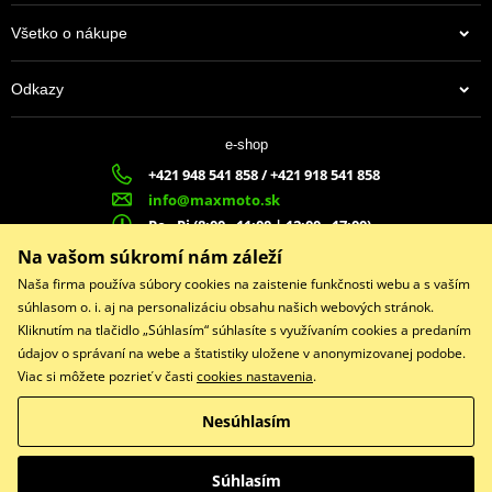
PDF
Spec sheet – specifikační list IRIDIUM IX
PDF
Všetko o nákupe
Výrobca
NGK
Odkazy
Označenie dílera
6482
4,00 €
Country of origin
JP
e-shop
Na centrálnom sklade
+421 948 541 858 / +421 918 541 858
Alternative DENSO
IU31
info@maxmoto.sk
Po - Pi (8:00 - 11:00 | 12:00 - 17:00)
MA
X
MOTO s.r.o.
Na vašom súkromí nám záleží
Slovenských dobrovoľníkov 1439
Naša firma používa súbory cookies na zaistenie funkčnosti webu a s vaším
022 01 Čadca
súhlasom o. i. aj na personalizáciu obsahu našich webových stránok.
Kliknutím na tlačidlo „Súhlasím“ súhlasíte s využívaním cookies a predaním
údajov o správaní na webe a štatistiky uložene v anonymizovanej podobe.
Viac si môžete pozrieť v časti
cookies nastavenia
.
Facebook
Nesúhlasím
Copyright © 2026 www.maxmotoshop.sk
Všetky práva vyhradené
Súhlasím
Prepnúť na klasickú verziu