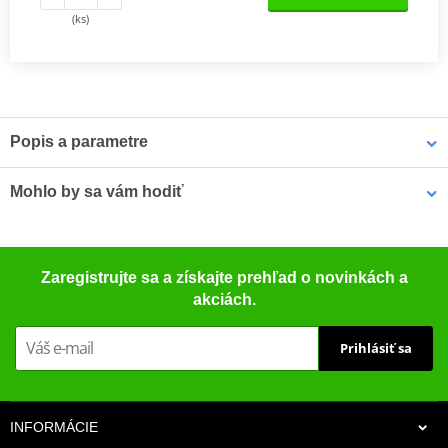
(ks)
Popis a parametre
NGK OE-Style zapalovací svíčky LASER IRIDIUM
jsou vyvíjeny ve
Mohlo by sa vám hodiť
spolupráci s OEM výrobci tak, aby splňovaly kvalitativní a
životnostní standardy každého výrobce. Díky vysoce kvalitní
keramice z hlinitokřemičitanu a tenké středové elektrodě přináší
Puzdro na náhradnú sviečku MOTION STUFF modrá
řada Laser Iridium OE úroveň výkonu do každého motoru.
Zaregistrujte sa a získajte prehľad o novinkách a
akciách.
NGK OE-Style zapalovací svíčky jsou standardně montovány do
více vozidel v Severní Americe než produkty jakéhokoli jiného
Prihlásiť sa
výrobce. Řada OE-Style přináší do aftermarketu originální
zapalovací svíčky, které odpovídají originální výbavě (OE) a
poskytují shodné usazení, tvar, funkci i výkon pro váš motor.
INFORMÁCIE
NGK katalog 2017
PDF