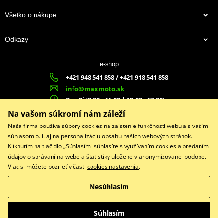
Všetko o nákupe
Výrobca
NGK
Označenie dílera
6502
Odkazy
Country of origin
JP
4,00 €
Alternative DENSO
VK16PRZ11
e-shop
Na centrálnom sklade
+421 948 541 858 / +421 918 541 858
info@maxmoto.sk
Po - Pi (8:00 - 11:00 | 12:00 - 17:00)
MA
X
MOTO s.r.o.
Na vašom súkromí nám záleží
Slovenských dobrovoľníkov 1439
Naša firma používa súbory cookies na zaistenie funkčnosti webu a s vaším
022 01 Čadca
súhlasom o. i. aj na personalizáciu obsahu našich webových stránok.
Kliknutím na tlačidlo „Súhlasím“ súhlasíte s využívaním cookies a predaním
údajov o správaní na webe a štatistiky uložene v anonymizovanej podobe.
Viac si môžete pozrieť v časti
cookies nastavenia
.
Facebook
Nesúhlasím
Copyright © 2026 www.maxmotoshop.sk
Všetky práva vyhradené
Súhlasím
Prepnúť na klasickú verziu