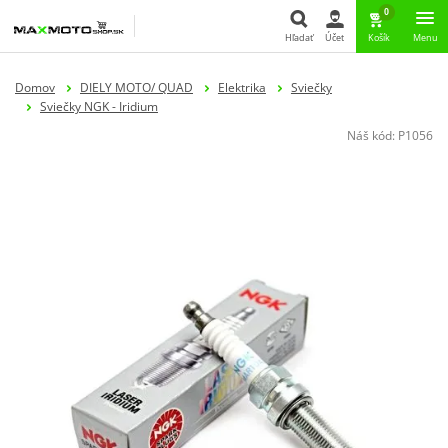
0
Hľadať
Účet
Košík
Menu
Hľadať
Domov
DIELY MOTO/ QUAD
Elektrika
Sviečky
Sviečky NGK - Iridium
Náš kód:
P1056