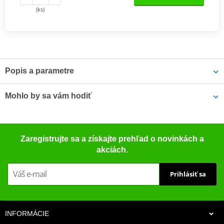
(ks)
Popis a parametre
NGK OE-Style zapalovací svíčky LASER IRIDIUM
jsou vyvíjeny ve
Mohlo by sa vám hodiť
spolupráci s OEM výrobci tak, aby splňovaly kvalitativní a
životnostní standardy každého výrobce. Díky vysoce kvalitní
keramice z hlinitokřemičitanu a tenké středové elektrodě přináší
Puzdro na náhradnú sviečku MOTION STUFF modrá
řada Laser Iridium OE úroveň výkonu do každého motoru.
Zaregistrujte sa a získajte prehľad o novinkách a
akciách.
NGK OE-Style zapalovací svíčky jsou standardně montovány do
více vozidel v Severní Americe než produkty jakéhokoli jiného
Prihlásiť sa
výrobce. Řada OE-Style přináší do aftermarketu originální
zapalovací svíčky, které odpovídají originální výbavě (OE) a
poskytují shodné usazení, tvar, funkci i výkon pro váš motor.
INFORMÁCIE
NGK katalog 2017
PDF