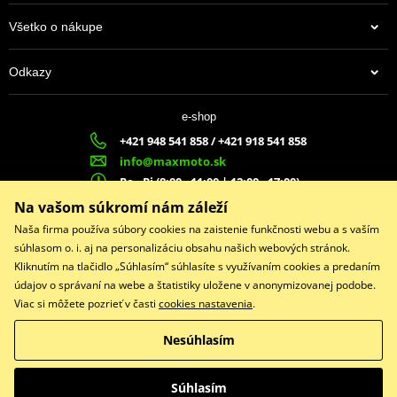
Všetko o nákupe
Výrobca
NGK
Označenie dílera
4095
Odkazy
Country of origin
JP
4,00 €
Alternative DENSO
VKJ20RZ-M11
e-shop
Na centrálnom sklade
+421 948 541 858 / +421 918 541 858
info@maxmoto.sk
Po - Pi (8:00 - 11:00 | 12:00 - 17:00)
MA
X
MOTO s.r.o.
Na vašom súkromí nám záleží
Slovenských dobrovoľníkov 1439
Naša firma používa súbory cookies na zaistenie funkčnosti webu a s vaším
022 01 Čadca
súhlasom o. i. aj na personalizáciu obsahu našich webových stránok.
Kliknutím na tlačidlo „Súhlasím“ súhlasíte s využívaním cookies a predaním
údajov o správaní na webe a štatistiky uložene v anonymizovanej podobe.
Viac si môžete pozrieť v časti
cookies nastavenia
.
Facebook
Nesúhlasím
Copyright © 2026 www.maxmotoshop.sk
Všetky práva vyhradené
Súhlasím
Prepnúť na klasickú verziu