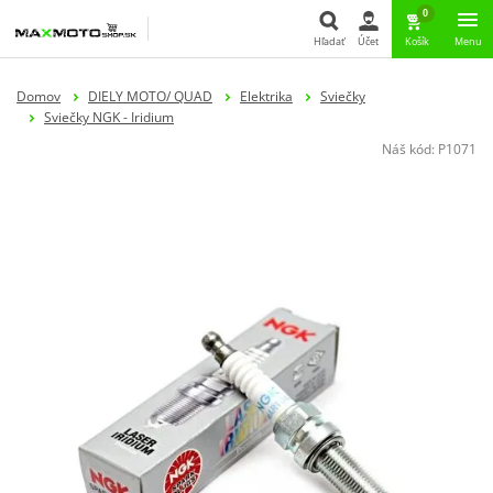
0
Hľadať
Účet
Košík
Menu
Hľadať
Domov
DIELY MOTO/ QUAD
Elektrika
Sviečky
Sviečky NGK - Iridium
Náš kód:
P1071