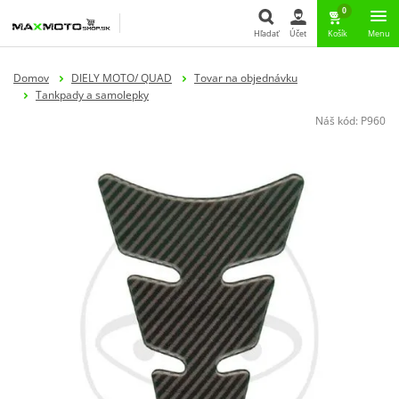
0
Hľadať
Účet
Košík
Menu
Hľadať
Domov
DIELY MOTO/ QUAD
Tovar na objednávku
Tankpady a samolepky
Náš kód:
P960