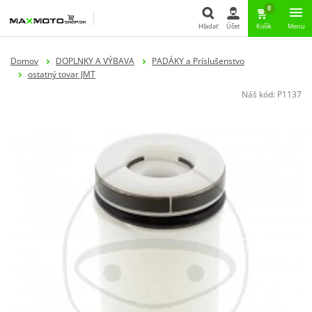
0
Hľadať
Účet
Košík
Menu
Hľadať
Domov
DOPLNKY A VÝBAVA
PADÁKY a Príslušenstvo
ostatný tovar JMT
Náš kód:
P1137