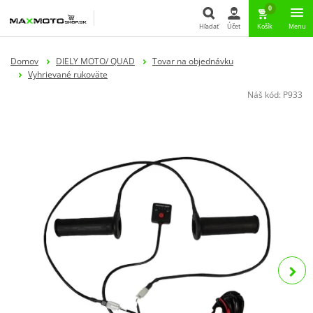
0
Hľadať
Účet
Košík
Menu
Hľadať
Domov
DIELY MOTO/ QUAD
Tovar na objednávku
Vyhrievané rukoväte
Náš kód:
P933