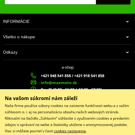
Úroveň 4
45,5W
Úroveň 2
43,74W
Úroveň 5
45,9W
INFORMÁCIE
Všetko o nákupe
Odkazy
e-shop
+421 948 541 858 / +421 918 541 858
info@maxmoto.sk
Po - Pi (8:00 - 11:00 | 12:00 - 17:00)
MA
X
MOTO s.r.o.
Na vašom súkromí nám záleží
Slovenských dobrovoľníkov 1439
Naša firma používa súbory cookies na zaistenie funkčnosti webu a s vaším
022 01 Čadca
súhlasom o. i. aj na personalizáciu obsahu našich webových stránok.
Kliknutím na tlačidlo „Súhlasím“ súhlasíte s využívaním cookies a predaním
údajov o správaní na webe a štatistiky uložene v anonymizovanej podobe.
Viac si môžete pozrieť v časti
cookies nastavenia
.
Facebook