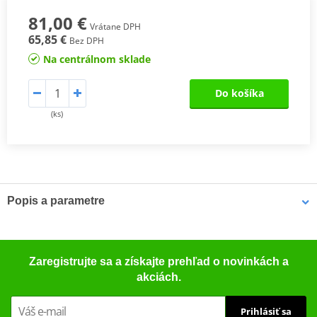
81,00 €
Vrátane DPH
65,85 €
Bez DPH
Na centrálnom sklade
Do košíka
(ks)
Popis a parametre
Výrobca
JMP
Úroveň 3
44,96W
Zaregistrujte sa a získajte prehľad o novinkách a
Úroveň 1
41,85W
akciách.
Alternatíva
7060940
Prihlásiť sa