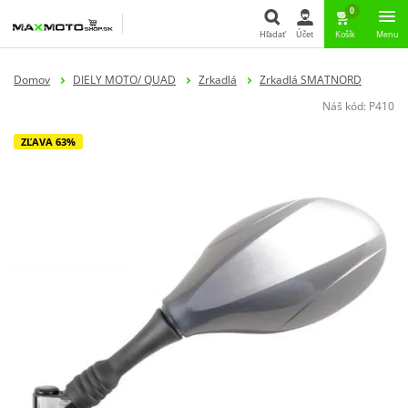
0
Hľadať
Účet
Košík
Menu
Hľadať
Domov
DIELY MOTO/ QUAD
Zrkadlá
Zrkadlá SMATNORD
Náš kód:
P410
ZĽAVA 63%