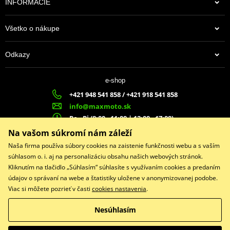
INFORMÁCIE
Všetko o nákupe
Odkazy
e-shop
+421 948 541 858 / +421 918 541 858
info@maxmoto.sk
Po - Pi (8:00 - 11:00 | 12:00 - 17:00)
MA
X
MOTO s.r.o.
Na vašom súkromí nám záleží
Slovenských dobrovoľníkov 1439
Naša firma používa súbory cookies na zaistenie funkčnosti webu a s vaším
022 01 Čadca
súhlasom o. i. aj na personalizáciu obsahu našich webových stránok.
Kliknutím na tlačidlo „Súhlasím“ súhlasíte s využívaním cookies a predaním
údajov o správaní na webe a štatistiky uložene v anonymizovanej podobe.
Viac si môžete pozrieť v časti
cookies nastavenia
.
Facebook
Nesúhlasím
Copyright © 2026 www.maxmotoshop.sk
Všetky práva vyhradené