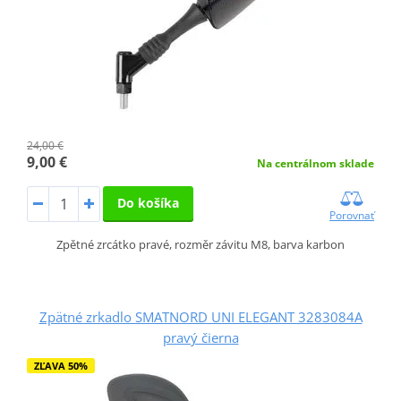
24,00 €
9,00 €
Na centrálnom sklade
Do košíka
Porovnať
Zpětné zrcátko pravé, rozměr závitu M8, barva karbon
Zpätné zrkadlo SMATNORD UNI ELEGANT 3283084A
pravý čierna
ZĽAVA 50%