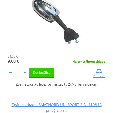
24,00 €
9,00 €
Na centrálnom sklade
Do košíka
Porovnať
Zpětné zrcátko levé, rozměr závitu 2xM6, barva chrom
Zpätné zrkadlo SMATNORD UNI SPORT 2 3141084A
pravý čierna