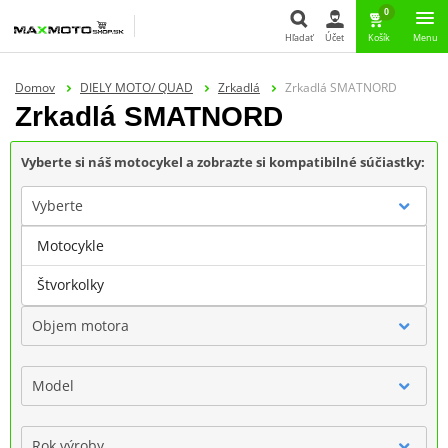
0
Hľadať
Účet
Košík
Menu
Hľadať
Domov
DIELY MOTO/ QUAD
Zrkadlá
Zrkadlá SMATNORD
Zrkadlá SMATNORD
Vyberte si náš motocykel a zobrazte si kompatibilné súčiastky:
Vyberte
Motocykle
Značka
Štvorkolky
Objem motora
Model
Rok výroby