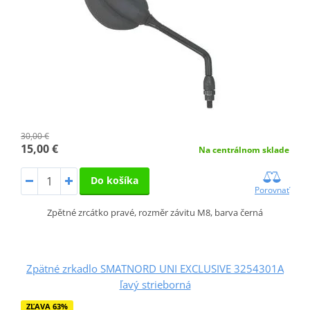
30,00 €
15,00 €
Na centrálnom sklade
Do košíka
Porovnať
Zpětné zrcátko pravé, rozměr závitu M8, barva černá
Zpätné zrkadlo SMATNORD UNI EXCLUSIVE 3254301A
ľavý strieborná
ZĽAVA 63%