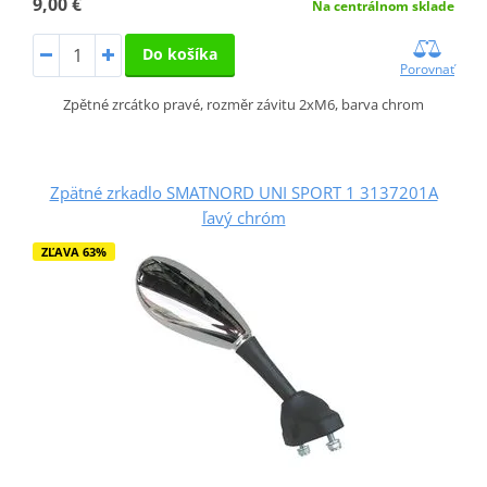
9,00 €
Na centrálnom sklade
Do košíka
Porovnať
Zpětné zrcátko pravé, rozměr závitu 2xM6, barva chrom
Zpätné zrkadlo SMATNORD UNI SPORT 1 3137201A
ľavý chróm
ZĽAVA 63%