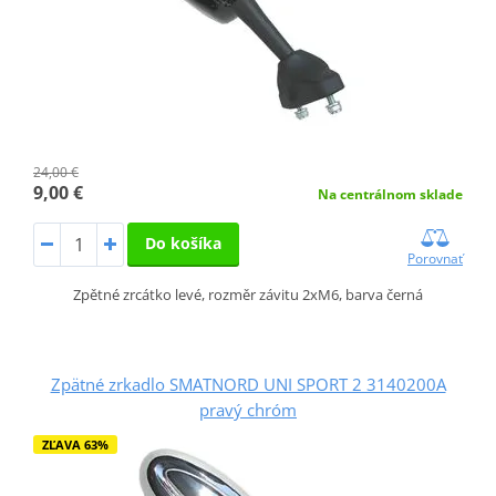
24,00 €
9,00 €
Na centrálnom sklade
Do košíka
Porovnať
Zpětné zrcátko levé, rozměr závitu 2xM6, barva černá
Zpätné zrkadlo SMATNORD UNI SPORT 2 3140200A
pravý chróm
ZĽAVA 63%