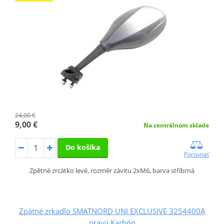
24,00 €
9,00 €
Na centrálnom sklade
Do košíka
Porovnať
Zpětné zrcátko levé, rozměr závitu 2xM6, barva stříbrná
Zpätné zrkadlo SMATNORD UNI EXCLUSIVE 3254400A
pravý Karbón