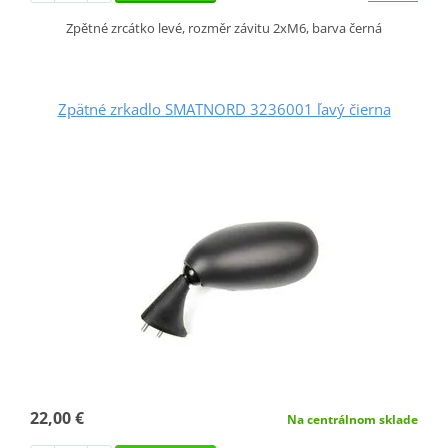
Zpětné zrcátko levé, rozměr závitu 2xM6, barva černá
Zpätné zrkadlo SMATNORD 3236001 ľavý čierna
22,00 €
Na centrálnom sklade