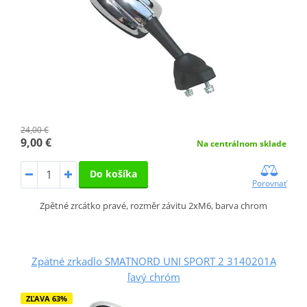
24,00 €
9,00 €
Na centrálnom sklade
Do košíka
Porovnať
Zpětné zrcátko pravé, rozměr závitu 2xM6, barva chrom
Zpätné zrkadlo SMATNORD UNI SPORT 2 3140201A
ľavý chróm
ZĽAVA 63%