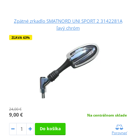
Zpätné zrkadlo SMATNORD UNI SPORT 2 3142281A
ľavý chróm
ZĽAVA 63%
24,00 €
9,00 €
Na centrálnom sklade
Do košíka
Porovnať