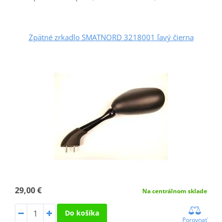
Zpätné zrkadlo SMATNORD 3218001 ľavý čierna
29,00 €
Na centrálnom sklade
Do košíka
Porovnať