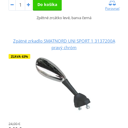
Do košíka
Porovnať
Zpětné zrcátko levé, barva černá
Zpätné zrkadlo SMATNORD UNI SPORT 1 3137200A
pravý chróm
ZĽAVA 63%
24,00 €