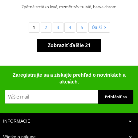
Zpětné zrcátko levé, rozměr závitu M8, barva chrom
1
2
3
4
5
Ďalší
Zobraziť ďalšie 21
Zaregistrujte sa a získajte prehľad o novinkách a
akciách.
Prihlásiť sa
INFORMÁCIE
Všetko o nákupe