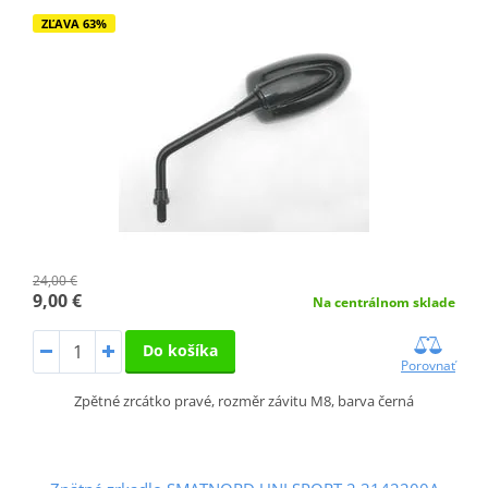
ZĽAVA 63%
24,00 €
9,00 €
Na centrálnom sklade
Do košíka
Porovnať
Zpětné zrcátko pravé, rozměr závitu M8, barva černá