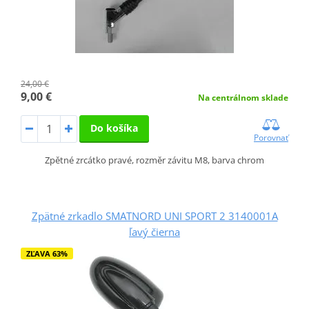
24,00 €
9,00 €
Na centrálnom sklade
Do košíka
Porovnať
Zpětné zrcátko pravé, rozměr závitu M8, barva chrom
Zpätné zrkadlo SMATNORD UNI SPORT 2 3140001A
ľavý čierna
ZĽAVA 63%