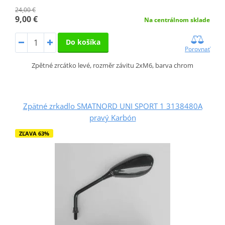
24,00 €
9,00 €
Na centrálnom sklade
Do košíka
Porovnať
Zpětné zrcátko levé, rozměr závitu 2xM6, barva chrom
Zpätné zrkadlo SMATNORD UNI SPORT 1 3138480A
pravý Karbón
ZĽAVA 63%