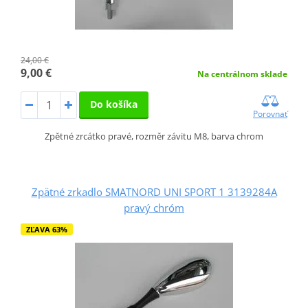
24,00 €
9,00 €
Na centrálnom sklade
Do košíka
Porovnať
Zpětné zrcátko pravé, rozměr závitu M8, barva chrom
Zpätné zrkadlo SMATNORD UNI SPORT 1 3139284A
pravý chróm
ZĽAVA 63%