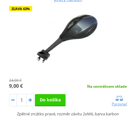
ZĽAVA 63%
24,00 €
9,00 €
Na centrálnom sklade
Do košíka
Porovnať
Zpětné zrcátko pravé, rozměr závitu 2xM6, barva karbon