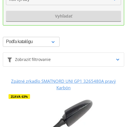
Vyhľadať
Zobraziť filtrovanie
Zpätné zrkadlo SMATNORD UNI GP1 3265480A pravý
Karbón
ZĽAVA 63%