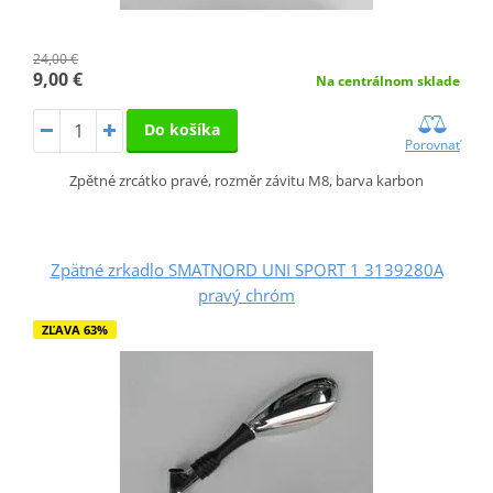
24,00 €
9,00 €
Na centrálnom sklade
Do košíka
Porovnať
Zpětné zrcátko pravé, rozměr závitu M8, barva karbon
Zpätné zrkadlo SMATNORD UNI SPORT 1 3139280A
pravý chróm
ZĽAVA 63%