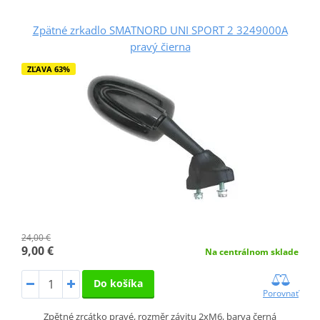
Zpätné zrkadlo SMATNORD UNI SPORT 2 3249000A
pravý čierna
ZĽAVA 63%
24,00 €
9,00 €
Na centrálnom sklade
Do košíka
Porovnať
Zpětné zrcátko pravé, rozměr závitu 2xM6, barva černá