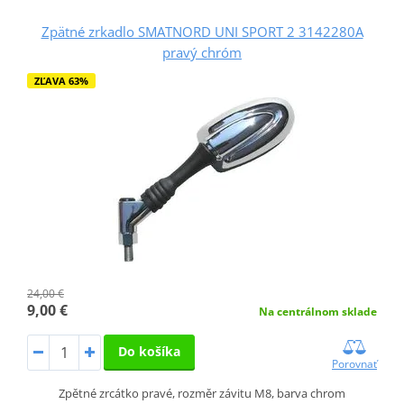
Zpätné zrkadlo SMATNORD UNI SPORT 2 3142280A
pravý chróm
ZĽAVA 63%
24,00 €
9,00 €
Na centrálnom sklade
Do košíka
Porovnať
Zpětné zrcátko pravé, rozměr závitu M8, barva chrom