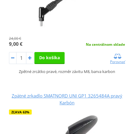
24,00 €
9,00 €
Na centrálnom sklade
Do košíka
Porovnať
Zpětné zrcátko pravé, rozměr závitu M8, barva karbon
Zpätné zrkadlo SMATNORD UNI GP1 3265484A pravý
Karbón
ZĽAVA 63%