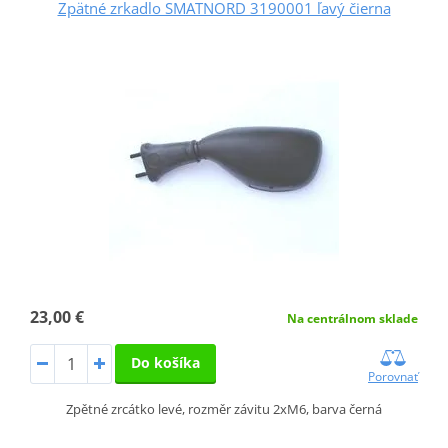
Zpätné zrkadlo SMATNORD 3190001 ľavý čierna
23,00 €
Na centrálnom sklade
Do košíka
Porovnať
Zpětné zrcátko levé, rozměr závitu 2xM6, barva černá