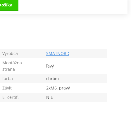
košíka
Výrobca
SMATNORD
Montážna
ľavý
strana
farba
chróm
Závit
2xM6, pravý
E -certif.
NIE