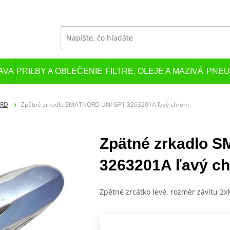
AVA
PRILBY A OBLEČENIE
FILTRE, OLEJE A MAZIVÁ
PNEU
ORD
Zpätné zrkadlo SMATNORD UNI GP1 3263201A ľavý chróm
Zpätné zrkadlo 
3263201A ľavý c
Zpětné zrcátko levé, rozměr závitu 2