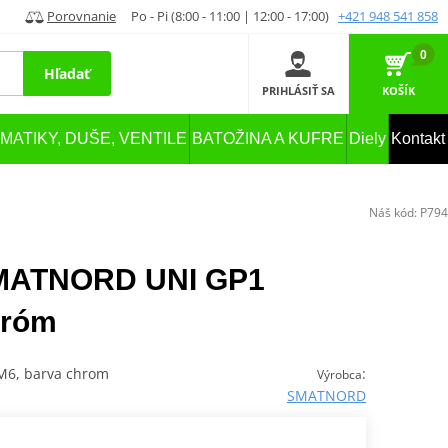
Porovnanie
Po - Pi (8:00 - 11:00 | 12:00 - 17:00)
+421 948 541 858
0
Hľadať
PRIHLÁSIŤ SA
KOŠÍK
MATIKY, DUŠE, VENTILE
BATOŽINA A KUFRE
Diely
Kontakt
Náš kód:
P794
SMATNORD UNI GP1
hróm
xM6, barva chrom
:
Výrobca
SMATNORD