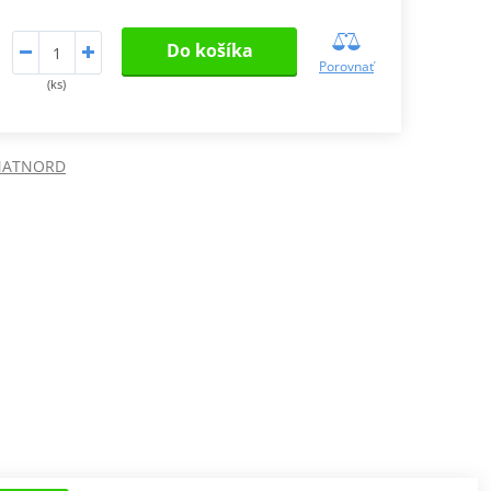
Do košíka
Porovnať
(ks)
SMATNORD