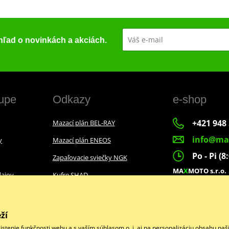
ehľad o novinkách a akciách.
upe
Odkazy
e-shop
+421 948 
Mazací plán BEL-RAY
info@ma
y
Mazací plán ENEOS
Po - Pi (8
Zapaľovacie sviečky NGK
MA
X
MOTO s.r.o.
ajov
Kufre SHAD
Slovenských dobr
022 01 Čadca
ží
istenie funkčnosti webu a s vaším súhlasom o. i. aj na personalizáciu obsahu na