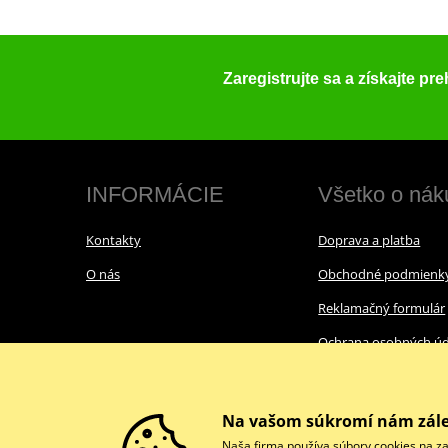
Zaregistrujte sa a získajte pr
INFORMÁCIE
Všetko o nák
Kontakty
Doprava a platba
O nás
Obchodné podmienk
Reklamačný formulár
Ochrana osobných úd
Cookies
Na vašom súkromí nám zále
Naša firma používa súbory cookies na za