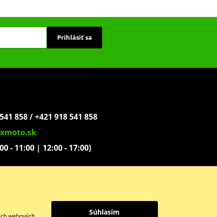
Prihlásiť sa
541 858 / +421 918 541 858
xmoto.sk
:00 - 11:00 | 12:00 - 17:00)
ovoľníkov 1439
Súhlasím
šich webových