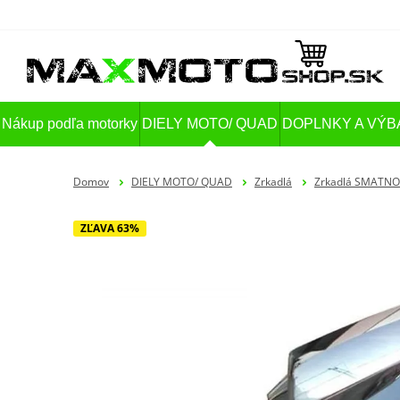
Nákup podľa motorky
DIELY MOTO/ QUAD
DOPLNKY A VÝB
Domov
DIELY MOTO/ QUAD
Zrkadlá
Zrkadlá SMATN
ZĽAVA 63%