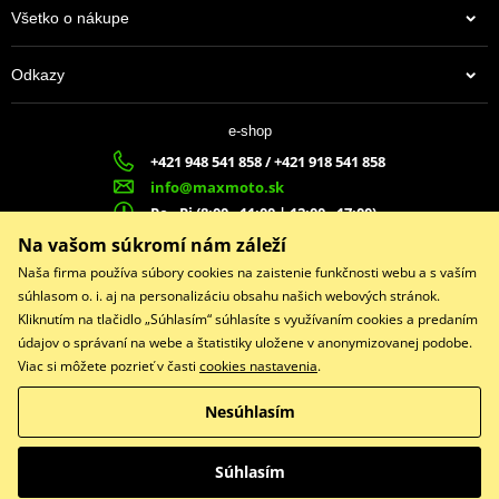
Všetko o nákupe
Odkazy
e-shop
+421 948 541 858 / +421 918 541 858
info@maxmoto.sk
Po - Pi (8:00 - 11:00 | 12:00 - 17:00)
MA
X
MOTO s.r.o.
Na vašom súkromí nám záleží
Slovenských dobrovoľníkov 1439
Naša firma používa súbory cookies na zaistenie funkčnosti webu a s vaším
022 01 Čadca
súhlasom o. i. aj na personalizáciu obsahu našich webových stránok.
Kliknutím na tlačidlo „Súhlasím“ súhlasíte s využívaním cookies a predaním
údajov o správaní na webe a štatistiky uložene v anonymizovanej podobe.
Viac si môžete pozrieť v časti
cookies nastavenia
.
Facebook
Nesúhlasím
Copyright © 2026 www.maxmotoshop.sk
Všetky práva vyhradené
Súhlasím
Prepnúť na klasickú verziu