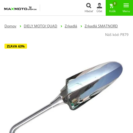
0
Hľadať
Účet
Košík
Menu
Hľadať
Domov
DIELY MOTO/ QUAD
Zrkadlá
Zrkadlá SMATNORD
Náš kód:
P879
ZĽAVA 63%