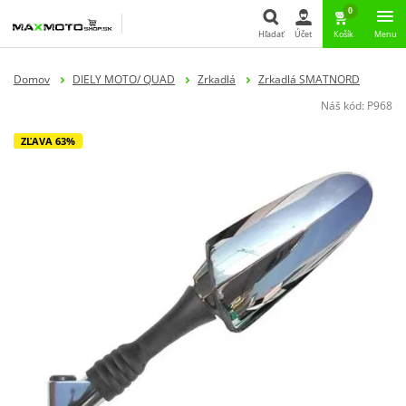
0
Hľadať
Účet
Košík
Menu
Hľadať
Domov
DIELY MOTO/ QUAD
Zrkadlá
Zrkadlá SMATNORD
Náš kód:
P968
ZĽAVA 63%