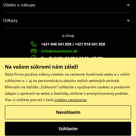
Všetko o nákupe
Odkazy
e-shop
+421 948 541 858 / +421 918 541 858
info@maxmoto.sk
Po - Pi (8:00 - 11:00 | 12:00 - 17:00)
MA
X
MOTO s.r.o.
Na vašom súkromí nám záleží
Slovenských dobrovoľníkov 1439
Naša firma používa súbory cookies na zaistenie funkčnosti webu a s vaším
022 01 Čadca
súhlasom o. i. aj na personalizáciu obsahu našich webových stránok.
Kliknutím na tlačidlo „Súhlasím“ súhlasíte s využívaním cookies a predaním
údajov o správaní na webe a štatistiky uložene v anonymizovanej podobe.
Viac si môžete pozrieť v časti
cookies nastavenia
.
Facebook
Nesúhlasím
Copyright © 2026 www.maxmotoshop.sk
Všetky práva vyhradené
Súhlasím
Prepnúť na klasickú verziu