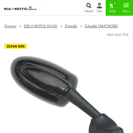
0
Hľadať
Účet
Košík
Menu
Hľadať
Domov
DIELY MOTO/ QUAD
Zrkadlá
Zrkadlá SMATNORD
Náš kód:
P24
ZĽAVA 63%