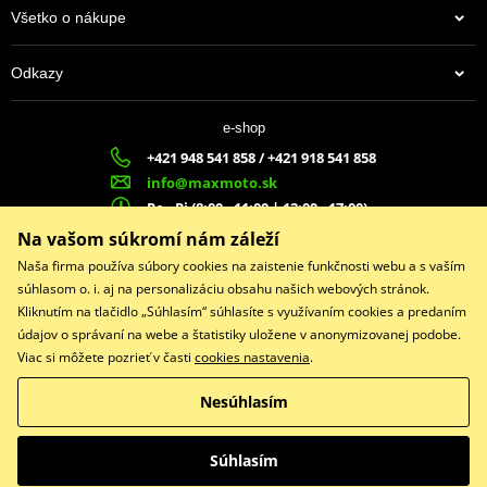
Všetko o nákupe
Odkazy
e-shop
+421 948 541 858 / +421 918 541 858
info@maxmoto.sk
Po - Pi (8:00 - 11:00 | 12:00 - 17:00)
MA
X
MOTO s.r.o.
Na vašom súkromí nám záleží
Slovenských dobrovoľníkov 1439
Naša firma používa súbory cookies na zaistenie funkčnosti webu a s vaším
022 01 Čadca
súhlasom o. i. aj na personalizáciu obsahu našich webových stránok.
Kliknutím na tlačidlo „Súhlasím“ súhlasíte s využívaním cookies a predaním
údajov o správaní na webe a štatistiky uložene v anonymizovanej podobe.
Viac si môžete pozrieť v časti
cookies nastavenia
.
Facebook
Nesúhlasím
Copyright © 2026 www.maxmotoshop.sk
Všetky práva vyhradené
Súhlasím
Prepnúť na klasickú verziu