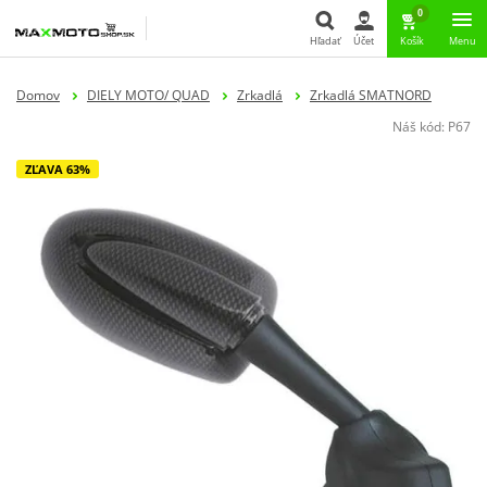
0
Hľadať
Účet
Košík
Menu
Hľadať
Domov
DIELY MOTO/ QUAD
Zrkadlá
Zrkadlá SMATNORD
Náš kód:
P67
ZĽAVA 63%