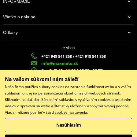
INFORMÁCIE
Všetko o nákupe
Odkazy
e-shop
+421 948 541 858 / +421 918 541 858
info@maxmoto.sk
Po - Pi (8:00 - 11:00 | 12:00 - 17:00)
MA
X
MOTO s.r.o.
Na vašom súkromí nám záleží
Slovenských dobrovoľníkov 1439
Naša firma používa súbory cookies na zaistenie funkčnosti webu a s vaším
022 01 Čadca
súhlasom o. i. aj na personalizáciu obsahu našich webových stránok.
Kliknutím na tlačidlo „Súhlasím“ súhlasíte s využívaním cookies a predaním
údajov o správaní na webe a štatistiky uložene v anonymizovanej podobe.
Viac si môžete pozrieť v časti
cookies nastavenia
.
Facebook
Nesúhlasím
Copyright © 2026 www.maxmotoshop.sk
Všetky práva vyhradené