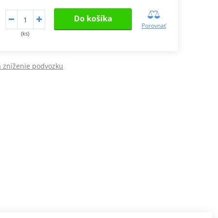
Do košíka
Porovnať
(ks)
 zníženie podvozku