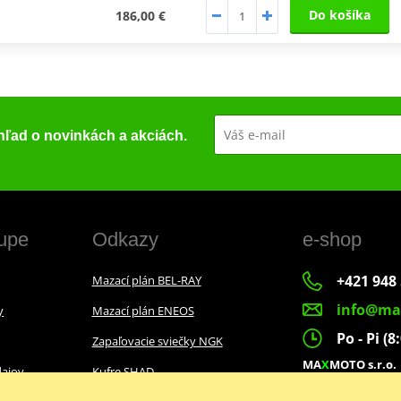
Do košíka
186,00 €
ehľad o novinkách a akciách.
upe
Odkazy
e-shop
+421 948 
Mazací plán BEL-RAY
info@ma
y
Mazací plán ENEOS
Po - Pi (8
Zapaľovacie sviečky NGK
MA
X
MOTO s.r.o.
ajov
Kufre SHAD
Slovenských dobr
022 01 Čadca