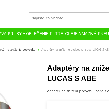
AVA
PRILBY A OBLEČENIE
FILTRE, OLEJE A MAZIVÁ
PNEU
ptér na zníženie podvozku
Adaptéry na zníženie podvozku -sada LUCAS S AB
Adaptéry na zníž
LUCAS S ABE
Adaptér na snížení podvozku sada s 