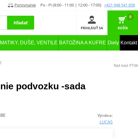
Porovnanie
Po - Pi (8:00 - 11:00 | 12:00 - 17:00)
+421 948 541 858
0
Hľadať
PRIHLÁSIŤ SA
KOŠÍK
MATIKY, DUŠE, VENTILE
BATOŽINA A KUFRE
Diely
Kontakt
E
Náš kód:
P736
enie podvozku -sada
ABE
:
Výrobca
LUCAS