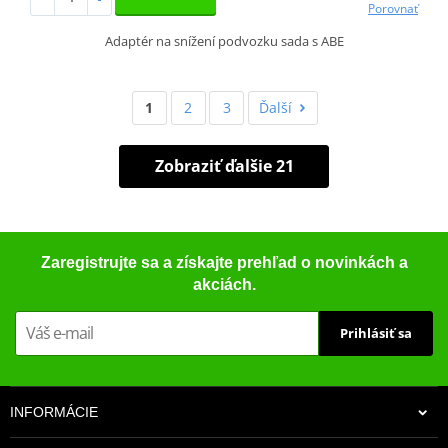
Porovnať
Adaptér na snížení podvozku sada s ABE
1
2
3
Ďalší
Zobraziť ďalšie 21
Zaregistrujte sa a získajte prehľad o novinkách a
akciách.
Prihlásiť sa
INFORMÁCIE