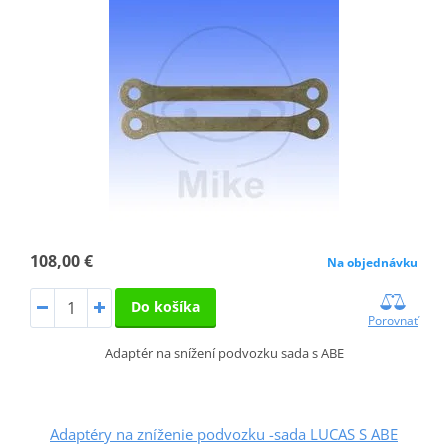
108,00 €
Na objednávku
Do košíka
Porovnať
Adaptér na snížení podvozku sada s ABE
Adaptéry na zníženie podvozku -sada LUCAS S ABE