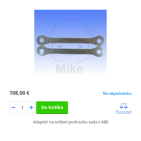
108,00 €
Na objednávku
Do košíka
Porovnať
Adaptér na snížení podvozku sada s ABE