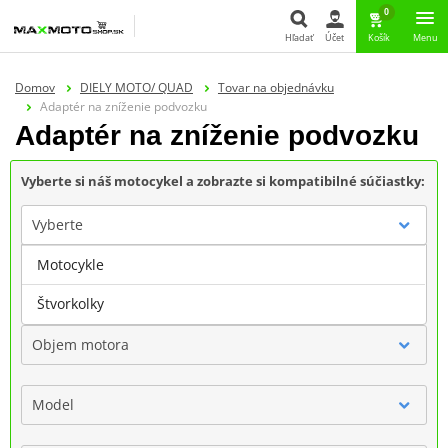
0
Hľadať
Účet
Košík
Menu
Hľadať
Domov
DIELY MOTO/ QUAD
Tovar na objednávku
Adaptér na zníženie podvozku
Adaptér na zníženie podvozku
Vyberte si náš motocykel a zobrazte si kompatibilné súčiastky:
Vyberte
Motocykle
Značka
Štvorkolky
Objem motora
Model