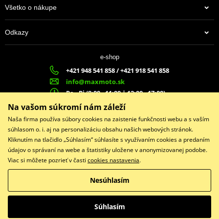
Všetko o nákupe
Odkazy
e-shop
+421 948 541 858 / +421 918 541 858
info@maxmoto.sk
Po - Pi (8:00 - 11:00 | 12:00 - 17:00)
MA
X
MOTO s.r.o.
Na vašom súkromí nám záleží
Slovenských dobrovoľníkov 1439
Naša firma používa súbory cookies na zaistenie funkčnosti webu a s vaším
022 01 Čadca
súhlasom o. i. aj na personalizáciu obsahu našich webových stránok.
Kliknutím na tlačidlo „Súhlasím“ súhlasíte s využívaním cookies a predaním
údajov o správaní na webe a štatistiky uložene v anonymizovanej podobe.
Viac si môžete pozrieť v časti
cookies nastavenia
.
Facebook
Nesúhlasím
Copyright © 2026 www.maxmotoshop.sk
Všetky práva vyhradené
Súhlasím
Prepnúť na klasickú verziu