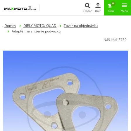
0
Hľadať
Účet
Košík
Menu
Hľadať
Domov
DIELY MOTO/ QUAD
Tovar na objednávku
Adaptér na zníženie podvozku
Náš kód:
P739