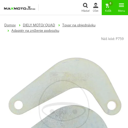
0
Hľadať
Účet
Košík
Menu
Hľadať
Domov
DIELY MOTO/ QUAD
Tovar na objednávku
Adaptér na zníženie podvozku
Náš kód:
P759