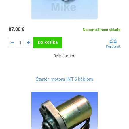
87,00 €
Na centrálnom sklade
Do košíka
Porovnať
Relé startéru
Štartér motora JMT S káblom