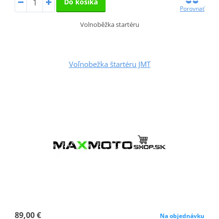
Do košíka
Porovnať
Volnoběžka startéru
Voľnobežka štartéru JMT
89,00 €
Na objednávku