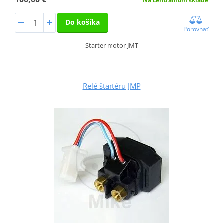
Na centrálnom sklade
Do košíka
Porovnať
Starter motor JMT
Relé štartéru JMP