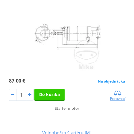
87,00 €
Na objednávku
Do košíka
Porovnať
Starter motor
Voľnobežka štartéru JMT