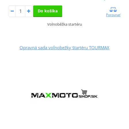
Do košíka
Porovnať
Volnoběžka startéru
Opravná sada voľnobežky štartéru TOURMAX