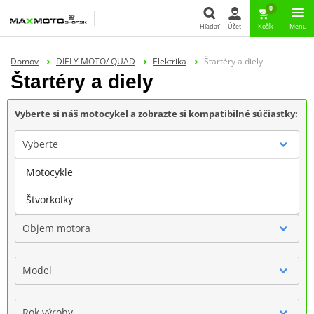
0
Hľadať
Účet
Košík
Menu
Hľadať
Domov
DIELY MOTO/ QUAD
Elektrika
Štartéry a diely
Štartéry a diely
Vyberte si náš motocykel a zobrazte si kompatibilné súčiastky:
Vyberte
Motocykle
Značka
Štvorkolky
Objem motora
Model
Rok výroby