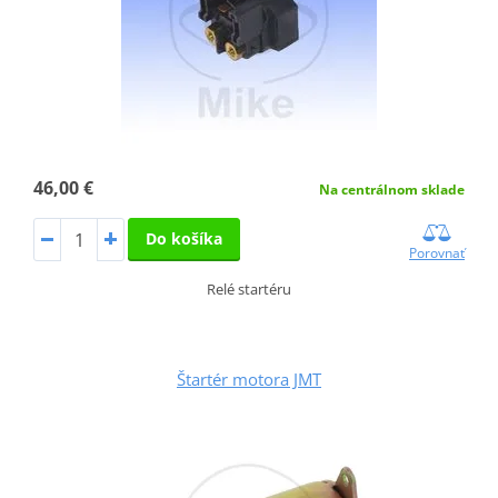
46,00 €
Na centrálnom sklade
Do košíka
Porovnať
Relé startéru
Štartér motora JMT