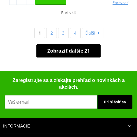
Porovnať
Parts kit
1
2
3
4
Ďalší
Zobraziť ďalšie 21
Zaregistrujte sa a získajte prehľad o novinkách a
akciách.
Prihlásiť sa
INFORMÁCIE