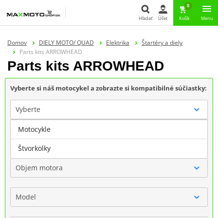
0
Hľadať
Účet
Košík
Menu
Hľadať
Domov
DIELY MOTO/ QUAD
Elektrika
Štartéry a diely
Parts kits ARROWHEAD
Parts kits ARROWHEAD
Vyberte si náš motocykel a zobrazte si kompatibilné súčiastky:
Vyberte
Motocykle
Značka
Štvorkolky
Objem motora
Model