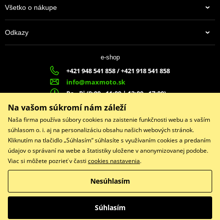
Všetko o nákupe
Odkazy
e-shop
+421 948 541 858 / +421 918 541 858
info@maxmoto.sk
Po - Pi (8:00 - 11:00 | 12:00 - 17:00)
MA
X
MOTO s.r.o.
Na vašom súkromí nám záleží
Slovenských dobrovoľníkov 1439
Naša firma používa súbory cookies na zaistenie funkčnosti webu a s vaším
022 01 Čadca
súhlasom o. i. aj na personalizáciu obsahu našich webových stránok.
Kliknutím na tlačidlo „Súhlasím“ súhlasíte s využívaním cookies a predaním
údajov o správaní na webe a štatistiky uložene v anonymizovanej podobe.
Viac si môžete pozrieť v časti
cookies nastavenia
.
Facebook
Nesúhlasím
Copyright © 2026 www.maxmotoshop.sk
Všetky práva vyhradené
Súhlasím
Prepnúť na klasickú verziu