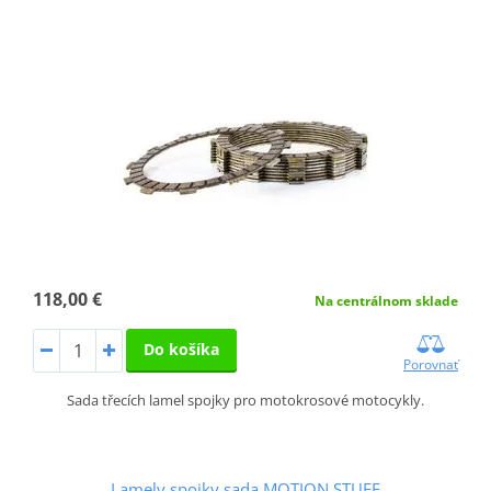
118,00 €
Na centrálnom sklade
Do košíka
Porovnať
Sada třecích lamel spojky pro motokrosové motocykly.
Lamely spojky sada MOTION STUFF