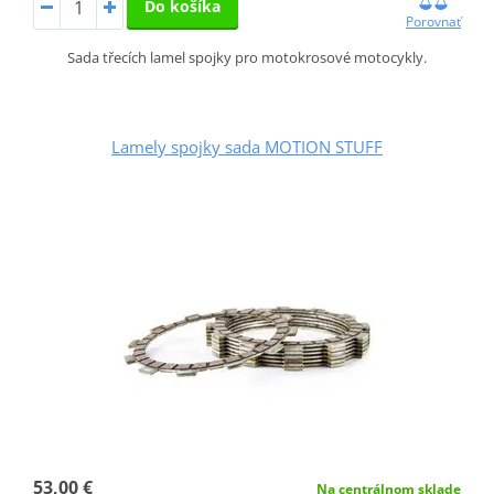
Do košíka
Porovnať
Sada třecích lamel spojky pro motokrosové motocykly.
Lamely spojky sada MOTION STUFF
53,00 €
Na centrálnom sklade