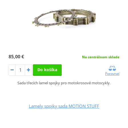
85,00 €
Na centrálnom sklade
Do košíka
Porovnať
Sada třecích lamel spojky pro motokrosové motocykly.
Lamely spojky sada MOTION STUFF