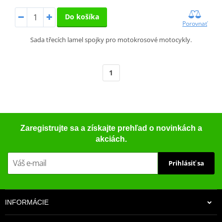
Do košíka
Porovnať
Sada třecích lamel spojky pro motokrosové motocykly.
1
Zaregistrujte sa a získajte prehľad o novinkách a
akciách.
Prihlásiť sa
INFORMÁCIE