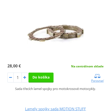
28,00 €
Na centrálnom sklade
Do košíka
Porovnať
Sada třecích lamel spojky pro motokrosové motocykly.
Lamely spojky sada MOTION STUFF