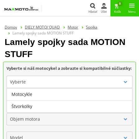
0
Hľadať
Účet
Košík
Menu
Hľadať
Domov
DIELY MOTO/ QUAD
Motor
Spojka
Lamely spojky sada MOTION STUFF
Lamely spojky sada MOTION
STUFF
Vyberte si náš motocykel a zobrazte si kompatibilné súčiastky:
Vyberte
Motocykle
Značka
Štvorkolky
Objem motora
Model