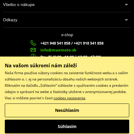
Všetko o nákupe
Odkazy
e-shop
+421 948 541 858 / +421 918 541 858
info@maxmoto.sk
Po - Pi (8:00 - 11:00 | 12:00 - 17:00)
MA
X
MOTO s.r.o.
Na vašom súkromí nám záleží
Slovenských dobrovoľníkov 1439
Naša firma používa súbory cookies na zaistenie funkčnosti webu a s vaším
022 01 Čadca
súhlasom o. i. aj na personalizáciu obsahu našich webových stránok.
Kliknutím na tlačidlo „Súhlasím“ súhlasíte s využívaním cookies a predaním
údajov o správaní na webe a štatistiky uložene v anonymizovanej podobe.
Viac si môžete pozrieť v časti
cookies nastavenia
.
Facebook
Nesúhlasím
Copyright © 2026 www.maxmotoshop.sk
Všetky práva vyhradené
Súhlasím
Prepnúť na klasickú verziu