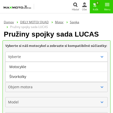
0
Hľadať
Účet
Košík
Menu
Hľadať
Domov
DIELY MOTO/ QUAD
Motor
Spojka
Pružiny spojky sada LUCAS
Pružiny spojky sada LUCAS
Vyberte si náš motocykel a zobrazte si kompatibilné súčiastky:
Vyberte
Motocykle
Značka
Štvorkolky
Objem motora
Model