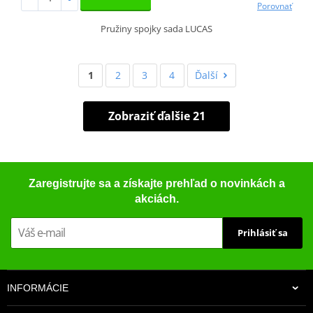
Porovnať
Pružiny spojky sada LUCAS
1
2
3
4
Ďalší
Zobraziť ďalšie 21
Zaregistrujte sa a získajte prehľad o novinkách a
akciách.
Prihlásiť sa
INFORMÁCIE