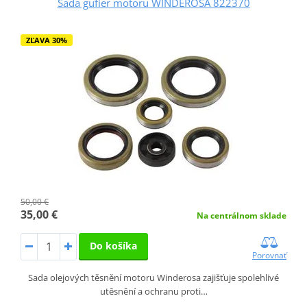
Sada gufier motoru WINDEROSA 822370
ZĽAVA 30%
50,00 €
35,00 €
Na centrálnom sklade
Do košíka
Porovnať
Sada olejových těsnění motoru Winderosa zajišťuje spolehlivé
utěsnění a ochranu proti…