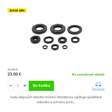
ZĽAVA 28%
32,00 €
23,00 €
Na centrálnom sklade
Do košíka
Porovnať
Sada olejových těsnění motoru Winderosa zajišťuje spolehlivé
utěsnění a ochranu proti…