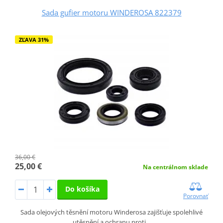
Sada gufier motoru WINDEROSA 822379
ZĽAVA 31%
36,00 €
25,00 €
Na centrálnom sklade
Do košíka
Porovnať
Sada olejových těsnění motoru Winderosa zajišťuje spolehlivé
utěsnění a ochranu proti…