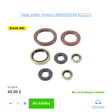
Sada gufier motoru WINDEROSA 822372
ZĽAVA 30%
57,00 €
40,00 €
Na centrálnom sklade
Do košíka
Porovnať