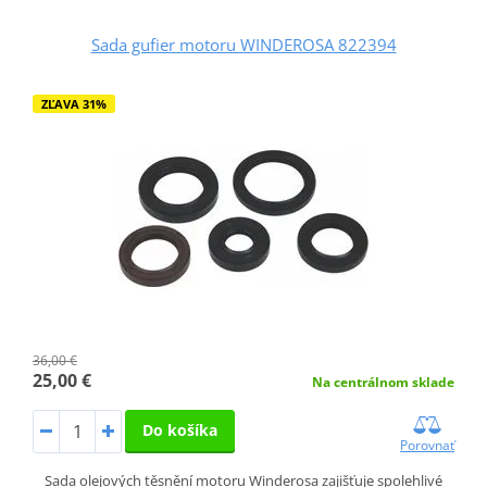
Sada gufier motoru WINDEROSA 822394
ZĽAVA 31%
36,00 €
25,00 €
Na centrálnom sklade
Do košíka
Porovnať
Sada olejových těsnění motoru Winderosa zajišťuje spolehlivé