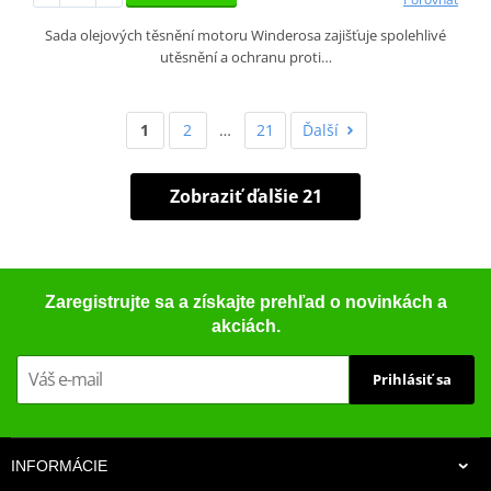
Sada olejových těsnění motoru Winderosa zajišťuje spolehlivé
utěsnění a ochranu proti…
1
2
…
21
Ďalší
Zobraziť ďalšie 21
Zaregistrujte sa a získajte prehľad o novinkách a
akciách.
Prihlásiť sa
INFORMÁCIE