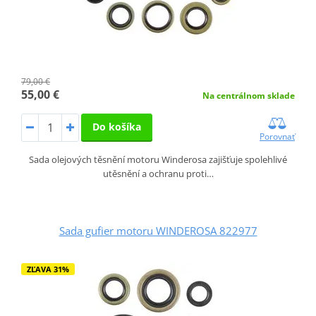
79,00 €
55,00 €
Na centrálnom sklade
Do košíka
Porovnať
Sada olejových těsnění motoru Winderosa zajišťuje spolehlivé
utěsnění a ochranu proti…
Sada gufier motoru WINDEROSA 822977
ZĽAVA 31%