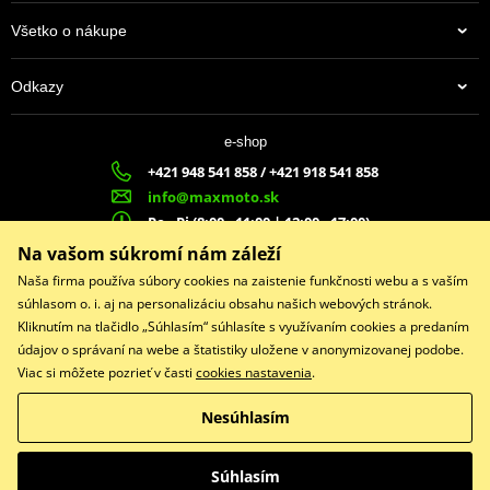
Všetko o nákupe
Odkazy
e-shop
+421 948 541 858 / +421 918 541 858
info@maxmoto.sk
Po - Pi (8:00 - 11:00 | 12:00 - 17:00)
MA
X
MOTO s.r.o.
Na vašom súkromí nám záleží
Slovenských dobrovoľníkov 1439
Naša firma používa súbory cookies na zaistenie funkčnosti webu a s vaším
022 01 Čadca
súhlasom o. i. aj na personalizáciu obsahu našich webových stránok.
Kliknutím na tlačidlo „Súhlasím“ súhlasíte s využívaním cookies a predaním
údajov o správaní na webe a štatistiky uložene v anonymizovanej podobe.
Viac si môžete pozrieť v časti
cookies nastavenia
.
Facebook
Nesúhlasím
Copyright © 2026 www.maxmotoshop.sk
Všetky práva vyhradené
Súhlasím
Prepnúť na klasickú verziu