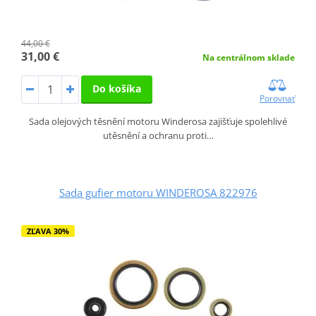
44,00 €
31,00 €
Na centrálnom sklade
Do košíka
Porovnať
Sada olejových těsnění motoru Winderosa zajišťuje spolehlivé
utěsnění a ochranu proti…
Sada gufier motoru WINDEROSA 822976
ZĽAVA 30%