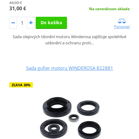
44,00 €
31,00 €
Na centrálnom sklade
Do košíka
Porovnať
Sada olejových těsnění motoru Winderosa zajišťuje spolehlivé
utěsnění a ochranu proti…
Sada gufier motoru WINDEROSA 822881
ZĽAVA 30%