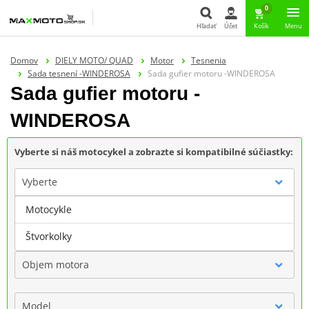
0
Hľadať
Účet
Košík
Menu
Hľadať
Domov
DIELY MOTO/ QUAD
Motor
Tesnenia
Sada tesnení -WINDEROSA
Sada gufier motoru -WINDEROSA
Sada gufier motoru -
WINDEROSA
Vyberte si náš motocykel a zobrazte si kompatibilné súčiastky:
Vyberte
Motocykle
Značka
Štvorkolky
Objem motora
Model