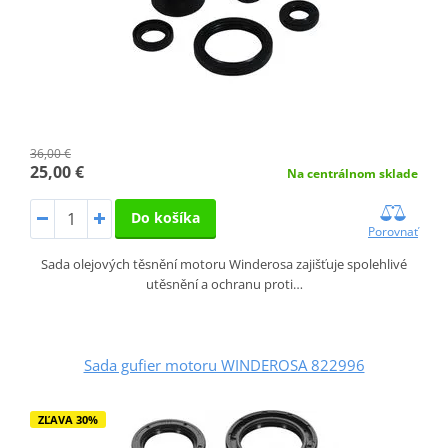
36,00 €
25,00 €
Na centrálnom sklade
Do košíka
Porovnať
Sada olejových těsnění motoru Winderosa zajišťuje spolehlivé
utěsnění a ochranu proti…
Sada gufier motoru WINDEROSA 822996
ZĽAVA 30%