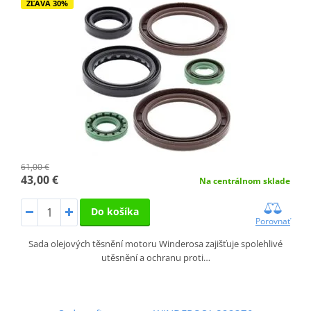
ZĽAVA 30%
61,00 €
43,00 €
Na centrálnom sklade
Do košíka
Porovnať
Sada olejových těsnění motoru Winderosa zajišťuje spolehlivé
utěsnění a ochranu proti…