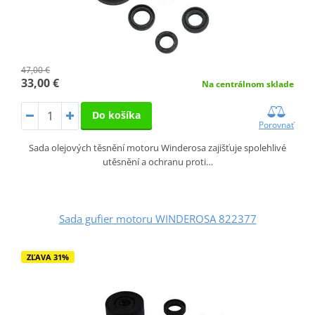
47,00 €
33,00 €
Na centrálnom sklade
Do košíka
Porovnať
Sada olejových těsnění motoru Winderosa zajišťuje spolehlivé
utěsnění a ochranu proti…
Sada gufier motoru WINDEROSA 822377
ZĽAVA 31%