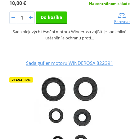
10,00 €
Na centrálnom sklade
Do košíka
Porovnať
Sada olejových těsnění motoru Winderosa zajišťuje spolehlivé
utěsnění a ochranu proti…
Sada gufier motoru WINDEROSA 822391
ZĽAVA 32%