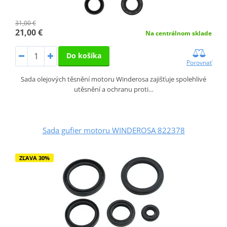
31,00 €
21,00 €
Na centrálnom sklade
Do košíka
Porovnať
Sada olejových těsnění motoru Winderosa zajišťuje spolehlivé
utěsnění a ochranu proti…
Sada gufier motoru WINDEROSA 822378
ZĽAVA 30%