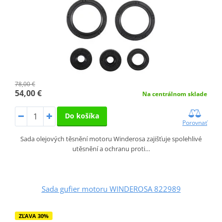
78,00 €
54,00 €
Na centrálnom sklade
Do košíka
Porovnať
Sada olejových těsnění motoru Winderosa zajišťuje spolehlivé
utěsnění a ochranu proti…
Sada gufier motoru WINDEROSA 822989
ZĽAVA 30%