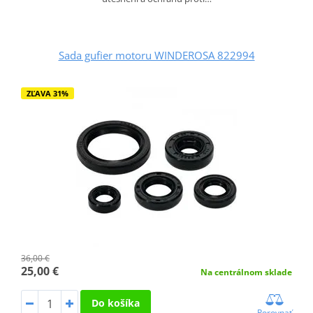
Sada gufier motoru WINDEROSA 822994
ZĽAVA 31%
36,00 €
25,00 €
Na centrálnom sklade
Do košíka
Porovnať