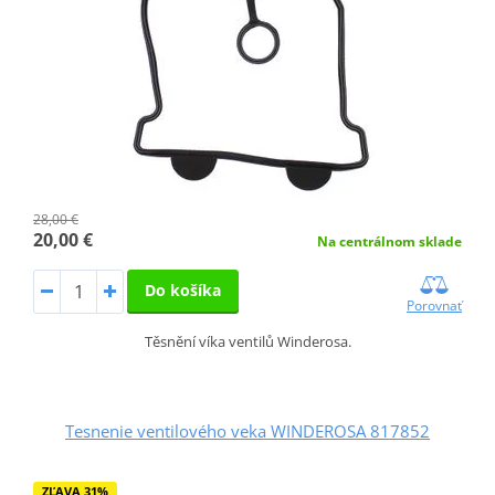
28,00 €
20,00 €
Na centrálnom sklade
Do košíka
Porovnať
Těsnění víka ventilů Winderosa.
Tesnenie ventilového veka WINDEROSA 817852
ZĽAVA 31%