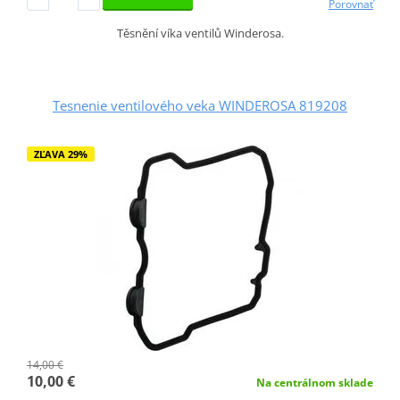
Porovnať
Těsnění víka ventilů Winderosa.
Tesnenie ventilového veka WINDEROSA 819208
ZĽAVA 29%
14,00 €
10,00 €
Na centrálnom sklade