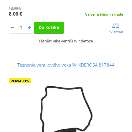
12,00 €
8,00 €
Na centrálnom sklade
Do košíka
Porovnať
Těsnění víka ventilů Winderosa.
Tesnenie ventilového veka WINDEROSA 817844
ZĽAVA 33%