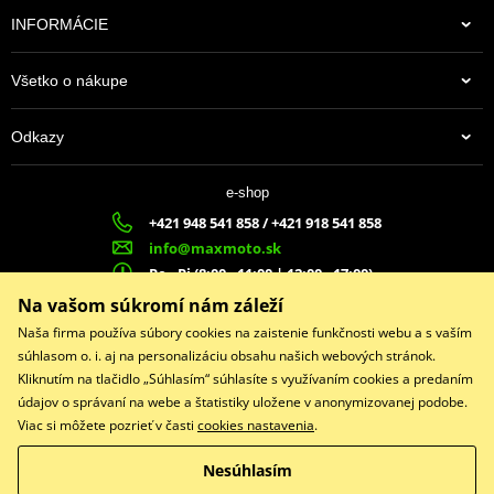
INFORMÁCIE
Všetko o nákupe
Odkazy
e-shop
+421 948 541 858 / +421 918 541 858
info@maxmoto.sk
Po - Pi (8:00 - 11:00 | 12:00 - 17:00)
MA
X
MOTO s.r.o.
Na vašom súkromí nám záleží
Slovenských dobrovoľníkov 1439
Naša firma používa súbory cookies na zaistenie funkčnosti webu a s vaším
022 01 Čadca
súhlasom o. i. aj na personalizáciu obsahu našich webových stránok.
Kliknutím na tlačidlo „Súhlasím“ súhlasíte s využívaním cookies a predaním
údajov o správaní na webe a štatistiky uložene v anonymizovanej podobe.
Viac si môžete pozrieť v časti
cookies nastavenia
.
Facebook
Nesúhlasím
Copyright © 2026 www.maxmotoshop.sk