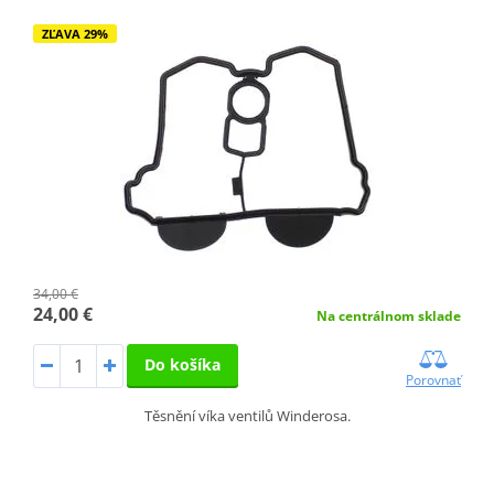
ZĽAVA 29%
34,00 €
24,00 €
Na centrálnom sklade
Do košíka
Porovnať
Těsnění víka ventilů Winderosa.