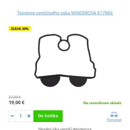
Tesnenie ventilového veka WINDEROSA 817866
ZĽAVA 30%
27,00 €
19,00 €
Na centrálnom sklade
Do košíka
Porovnať
Těsnění víka ventilů Winderosa.