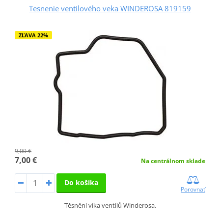
Tesnenie ventilového veka WINDEROSA 819159
ZĽAVA 22%
9,00 €
7,00 €
Na centrálnom sklade
Do košíka
Porovnať
Těsnění víka ventilů Winderosa.