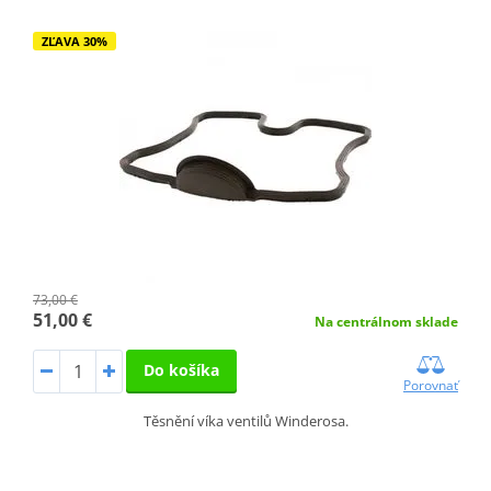
ZĽAVA 30%
73,00 €
51,00 €
Na centrálnom sklade
Do košíka
Porovnať
Těsnění víka ventilů Winderosa.