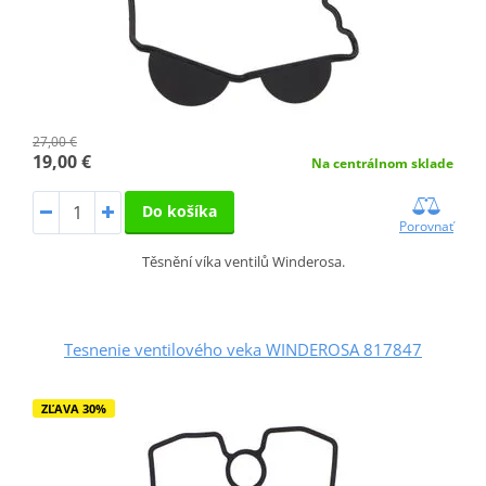
27,00 €
19,00 €
Na centrálnom sklade
Do košíka
Porovnať
Těsnění víka ventilů Winderosa.
Tesnenie ventilového veka WINDEROSA 817847
ZĽAVA 30%