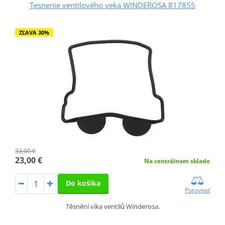
Tesnenie ventilového veka WINDEROSA 817855
ZĽAVA 30%
33,00 €
23,00 €
Na centrálnom sklade
Do košíka
Porovnať
Těsnění víka ventilů Winderosa.