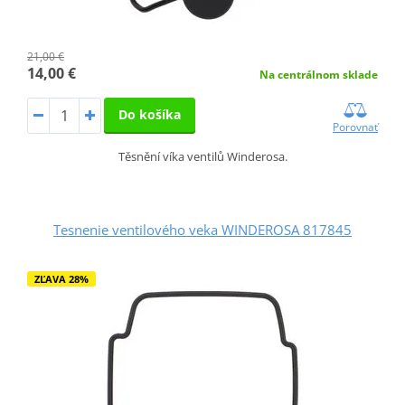
21,00 €
14,00 €
Na centrálnom sklade
Do košíka
Porovnať
Těsnění víka ventilů Winderosa.
Tesnenie ventilového veka WINDEROSA 817845
ZĽAVA 28%