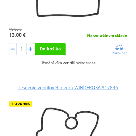
18,00 €
13,00 €
Na centrálnom sklade
Do košíka
Porovnať
Těsnění víka ventilů Winderosa.
Tesnenie ventilového veka WINDEROSA 817846
ZĽAVA 30%