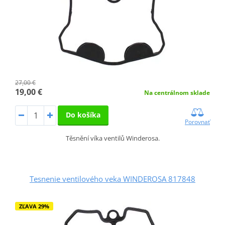
27,00 €
19,00 €
Na centrálnom sklade
Do košíka
Porovnať
Těsnění víka ventilů Winderosa.
Tesnenie ventilového veka WINDEROSA 817848
ZĽAVA 29%