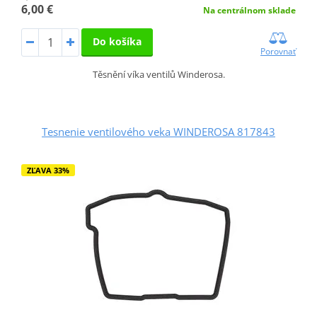
6,00 €
Na centrálnom sklade
Do košíka
Porovnať
Těsnění víka ventilů Winderosa.
Tesnenie ventilového veka WINDEROSA 817843
ZĽAVA 33%