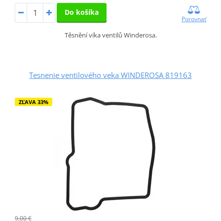
Do košíka
Porovnať
Těsnění víka ventilů Winderosa.
Tesnenie ventilového veka WINDEROSA 819163
ZĽAVA 33%
9,00 €