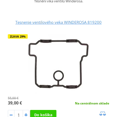
Těsnění víka ventilů Winderosa.
Tesnenie ventilového veka WINDEROSA 819200
ZĽAVA 29%
55,00 €
39,00 €
Na centrálnom sklade
Do košíka