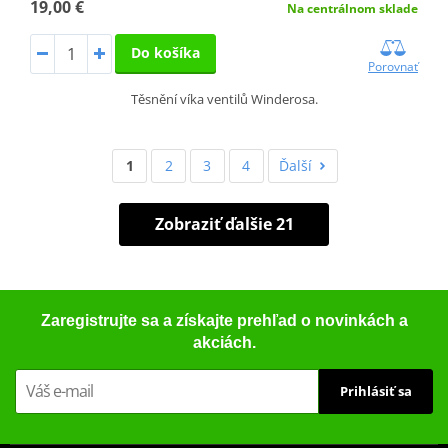
19,00 €
Na centrálnom sklade
Do košíka
Porovnať
Těsnění víka ventilů Winderosa.
1
2
3
4
Ďalší
Zobraziť ďalšie 21
Zaregistrujte sa a získajte prehľad o novinkách a
akciách.
Prihlásiť sa