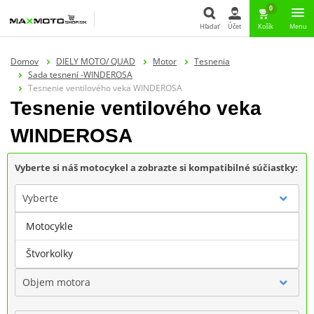
0
Hľadať
Účet
Košík
Menu
Hľadať
Domov
DIELY MOTO/ QUAD
Motor
Tesnenia
Sada tesnení -WINDEROSA
Tesnenie ventilového veka WINDEROSA
Tesnenie ventilového veka
WINDEROSA
Vyberte si náš motocykel a zobrazte si kompatibilné súčiastky:
Vyberte
Motocykle
Značka
Štvorkolky
Objem motora