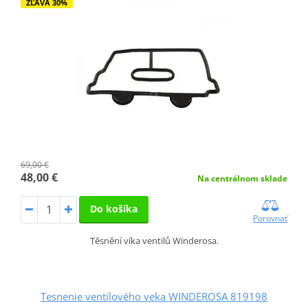
ZĽAVA 30%
69,00 €
48,00 €
Na centrálnom sklade
Do košíka
Porovnať
Těsnění víka ventilů Winderosa.
Tesnenie ventilového veka WINDEROSA 819198