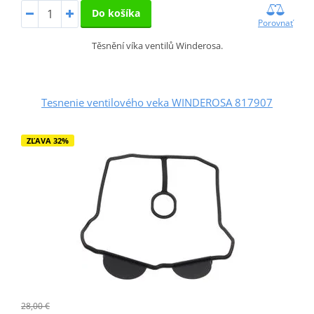
Do košíka
Porovnať
Těsnění víka ventilů Winderosa.
Tesnenie ventilového veka WINDEROSA 817907
ZĽAVA 32%
28,00 €