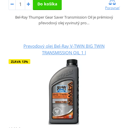
Do košíka
Porovnať
Bel-Ray Thumper Gear Saver Transmission Oil je prémiový
převodový olej vyvinutý pro…
Prevodový olej Bel-Ray V-TWIN BIG TWIN
TRANSMISSION OIL 1 l
ZĽAVA 13%