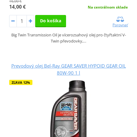
16,00 €
14,00 €
Na centrálnom sklade
Do košíka
Porovnať
Big Twin Transmission Oil je vícerozsahový olej pro čtyřtaktní V-
Twin převodovky,…
Prevodový olej Bel-Ray GEAR SAVER HYPOID GEAR OIL
80W-90 1 l
ZĽAVA 12%