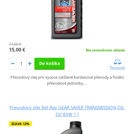
17,00 €
15,00 €
Na centrálnom sklade
Do košíka
Porovnať
Převodový olej pro vysoce zatížené kardanové převody a finální
převodové jednotky.…
Prevodový olej Bel-Ray GEAR SAVER TRANSMISSION OIL
Oil 80W 1 l
ZĽAVA 12%