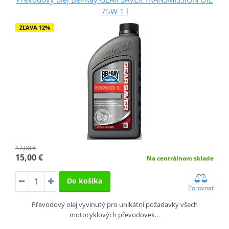
75W 1 l
ZĽAVA 12%
17,00 €
15,00 €
Na centrálnom sklade
Do košíka
Porovnať
Převodový olej vyvinutý pro unikátní požadavky všech
motocyklových převodovek…