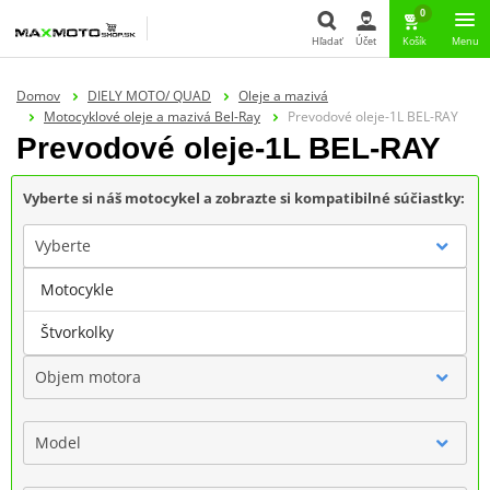
0
Hľadať
Účet
Košík
Menu
Hľadať
Domov
DIELY MOTO/ QUAD
Oleje a mazivá
Motocyklové oleje a mazivá Bel-Ray
Prevodové oleje-1L BEL-RAY
Prevodové oleje-1L BEL-RAY
Vyberte si náš motocykel a zobrazte si kompatibilné súčiastky:
Vyberte
Motocykle
Značka
Štvorkolky
Objem motora
Model