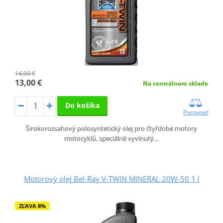
14,00 €
13,00 €
Na centrálnom sklade
Do košíka
Porovnať
Širokorozsahový polosyntetický olej pro čtyřdobé motory
motocyklů, speciálně vyvinutý…
Motorový olej Bel-Ray V-TWIN MINERAL 20W-50 1 l
ZĽAVA 8%