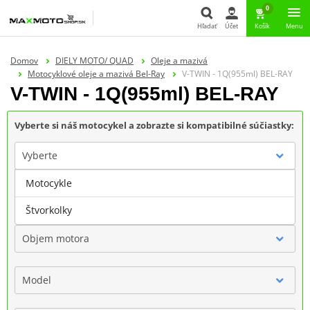
0
Hľadať
Účet
Košík
Menu
Hľadať
Domov
DIELY MOTO/ QUAD
Oleje a mazivá
Motocyklové oleje a mazivá Bel-Ray
V-TWIN - 1Q(955ml) BEL-RAY
V-TWIN - 1Q(955ml) BEL-RAY
Vyberte si náš motocykel a zobrazte si kompatibilné súčiastky:
Vyberte
Motocykle
Značka
Štvorkolky
Objem motora
Model