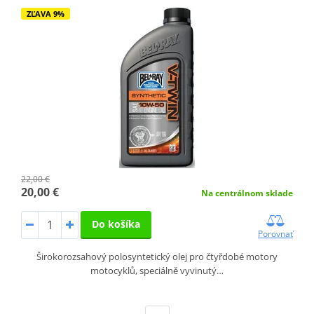
ZĽAVA 9%
22,00 €
20,00 €
Na centrálnom sklade
Do košíka
Porovnať
Širokorozsahový polosyntetický olej pro čtyřdobé motory
motocyklů, speciálně vyvinutý…