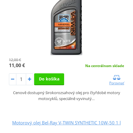
12,00 €
11,00 €
Na centrálnom sklade
Do košíka
Porovnať
Cenově dostupný širokorozsahový olej pro čtyřdobé motory
motocyklů, speciálně vyvinutý…
Motorový olej Bel-Ray V-TWIN SYNTHETIC 10W-50 1 l