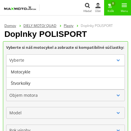
0
Hľadať
Účet
Košík
Menu
Hľadať
Domov
DIELY MOTO/ QUAD
Plasty
Doplnky POLISPORT
Doplnky POLISPORT
Vyberte si náš motocykel a zobrazte si kompatibilné súčiastky:
Vyberte
Motocykle
Značka
Štvorkolky
Objem motora
Model
Rok výroby