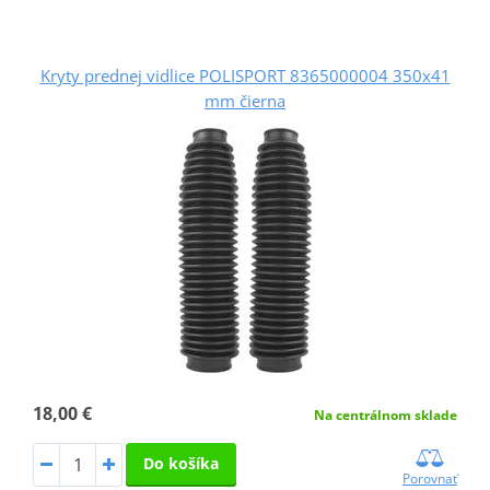
Kryty prednej vidlice POLISPORT 8365000004 350x41
mm čierna
18,00 €
Na centrálnom sklade
Do košíka
Porovnať