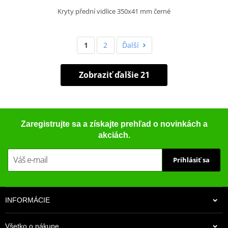
Kryty přední vidlice 350x41 mm černé
1
2
Ďalší
Zobraziť ďalšie 21
Zaregistrujte sa a získajte prehľad o novinkách a
akciách.
Prihlásiť sa
INFORMÁCIE
Všetko o nákupe