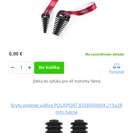
6,00 €
Na centrálnom sklade
Do košíka
Porovnať
Zátka do výfuku pro 4T motorky černá
Kryty prednej vidlice POLISPORT 8356000004 215x28
mm čierna