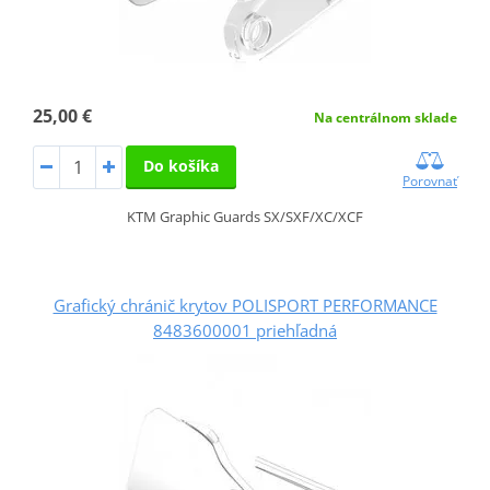
25,00 €
Na centrálnom sklade
Do košíka
Porovnať
KTM Graphic Guards SX/SXF/XC/XCF
Grafický chránič krytov POLISPORT PERFORMANCE
8483600001 priehľadná