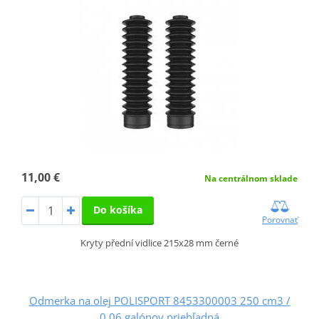
11,00 €
Na centrálnom sklade
Do košíka
Porovnať
Kryty přední vidlice 215x28 mm černé
Odmerka na olej POLISPORT 8453300003 250 cm3 /
0,06 galónov priehľadná