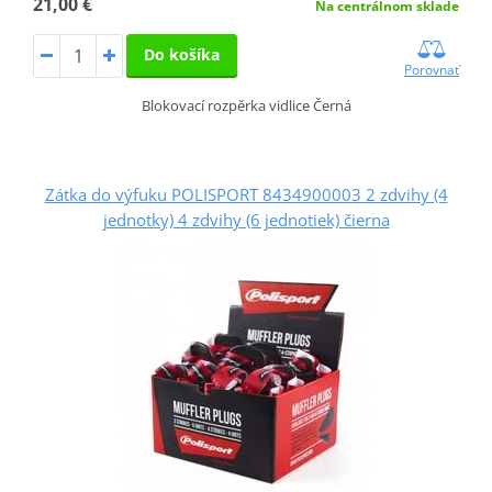
21,00 €
Na centrálnom sklade
Do košíka
Porovnať
Blokovací rozpěrka vidlice Černá
Zátka do výfuku POLISPORT 8434900003 2 zdvihy (4
jednotky) 4 zdvihy (6 jednotiek) čierna