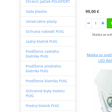
Chránič páčiek POLISPORT
99,00 €
Sada plastov
Univerzálne plasty
Ochrana rukovätí PUIG
Maska se svě
zadný blatník PUIG
Predĺženie zadného
Maska so sve
blatníka PUIG
LED 86
Predĺženie predného
blatníka PUIG
Predĺženie blatníka PUIG
Ochranné kryty motoru
PUIG
Predný blatník PUIG