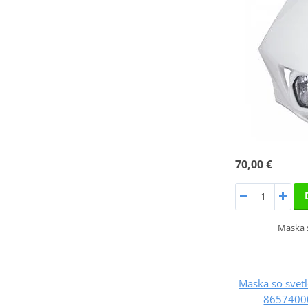
70,00 €
Maska s
Maska so sve
86574000