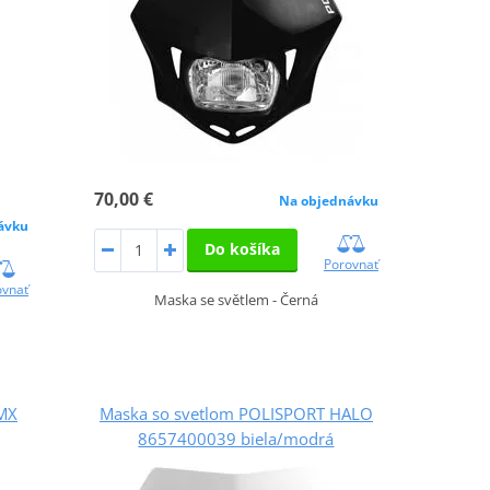
70,00 €
Na objednávku
ávku
Do košíka
Porovnať
ovnať
Maska se světlem - Černá
MX
Maska so svetlom POLISPORT HALO
8657400039 biela/modrá