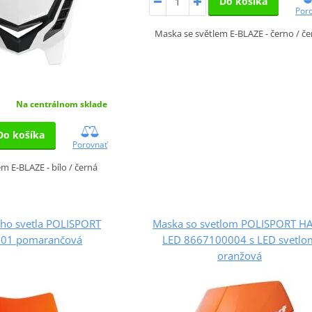
Do košíka
Por
Maska se světlem E-BLAZE - černo / če
Na centrálnom sklade
Do košíka
Porovnať
m E-BLAZE - bílo / černá
ho svetla POLISPORT
Maska so svetlom POLISPORT H
01 pomarančová
LED 8667100004 s LED svetlo
oranžová