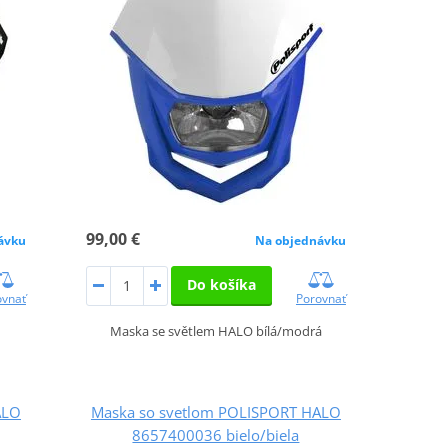
99,00 €
ávku
Na objednávku
Do košíka
ovnať
Porovnať
Maska se světlem HALO bílá/modrá
ALO
Maska so svetlom POLISPORT HALO
8657400036 bielo/biela