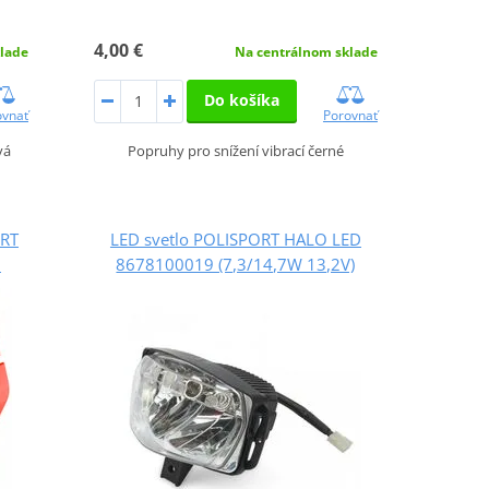
4,00 €
lade
Na centrálnom sklade
Do košíka
ovnať
Porovnať
vá
Popruhy pro snížení vibrací černé
ORT
LED svetlo POLISPORT HALO LED
6
8678100019 (7,3/14,7W 13,2V)