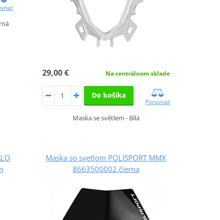
ovnať
rná
29,00 €
Na centrálnom sklade
Do košíka
Porovnať
Maska se světlem - Bílá
ALO
Maska so svetlom POLISPORT MMX
m
8663500002 čierna