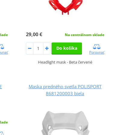
29,00 €
lade
Na centrálnom sklade
Do košíka
ovnať
Porovnať
Headlight mask - Beta červené
E
Maska predného svetla POLISPORT
8681200003 biela
lade