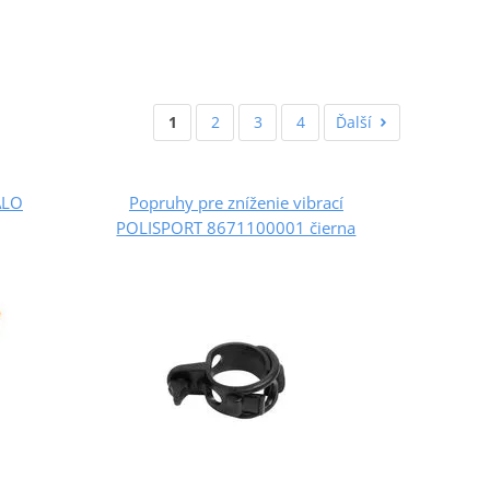
1
2
3
4
Ďalší
ALO
Popruhy pre zníženie vibrací
POLISPORT 8671100001 čierna