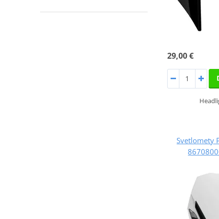
29,00 €
Headli
Svetlomety
86708000