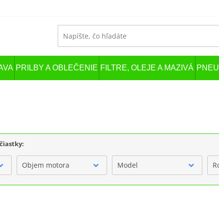
AVA
PRILBY A OBLEČENIE
FILTRE, OLEJE A MAZIVÁ
PNEU
čiastky:
Objem motora
Model
R