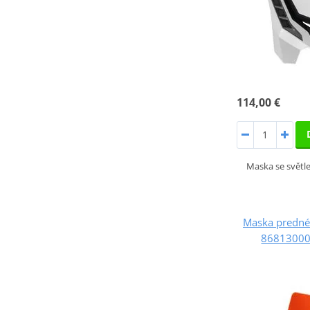
114,00 €
Maska se světle
Maska predné
86813000