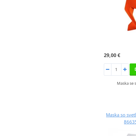
29,00 €
Maska se 
Maska so sve
8663