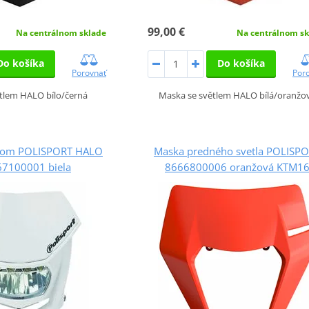
99,00 €
Na centrálnom sklade
Na centrálnom sk
Do košíka
Do košíka
Porovnať
Por
tlem HALO bílo/černá
Maska se světlem HALO bílá/oranžo
tlom POLISPORT HALO
Maska predného svetla POLISP
67100001 biela
8666800006 oranžová KTM1