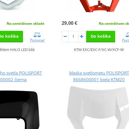
29,00 €
Na centrálnom sklade
Na centrálnom sk
Do košíka
Do košíka
Porovnať
Por
ětlem HALO LED bílá
KTM EXC/EXC-F/XC-W/XCF-W
ho svetla POLISPORT
Maska svetlometu POLISPORT
00002 čierna
8668600001 biela KTM20