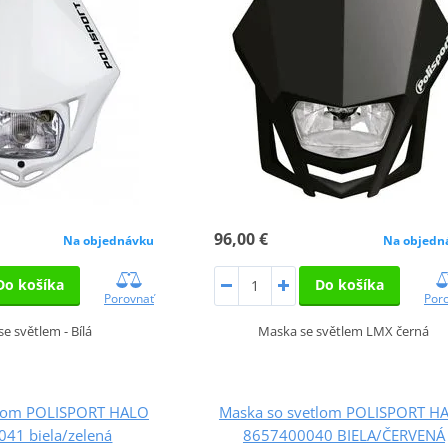
96,00 €
Na objednávku
Na objedn
Do košíka
Do košíka
Porovnať
Por
e světlem - Bílá
Maska se světlem LMX černá
tlom POLISPORT HALO
Maska so svetlom POLISPORT H
41 biela/zelená
8657400040 BIELA/ČERVENÁ