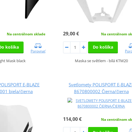
29,00 €
Na centrálnom sklade
Na centrálnom sk
Do košíka
Do košíka
Porovnať
Por
ght Mask black
Maska se světlem - bílá KTM20
 POLISPORT E-BLAZE
Svetlomety POLISPORT E-BLAZ
01 biela/čierna
8670800002 Čierna/čierna
114,00 €
Na centrálnom sk