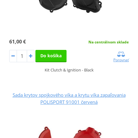
61,00 €
Na centrálnom sklade
Do košíka
Porovnať
Kit Clutch & Ignition - Black
Sada krytov spojkového víka a krytu víka zapaľovania
POLISPORT 91001 červená