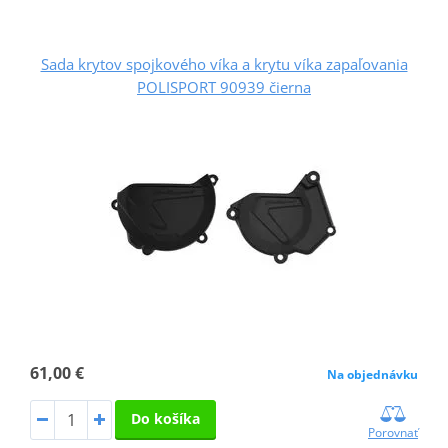
Sada krytov spojkového víka a krytu víka zapaľovania
POLISPORT 90939 čierna
61,00 €
Na objednávku
Do košíka
Porovnať