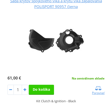
Sada krytov spojkového víka a krytu víka zapaľovania
POLISPORT 90957 čierna
61,00 €
Na centrálnom sklade
Do košíka
Porovnať
Kit Clutch & Ignition - Black