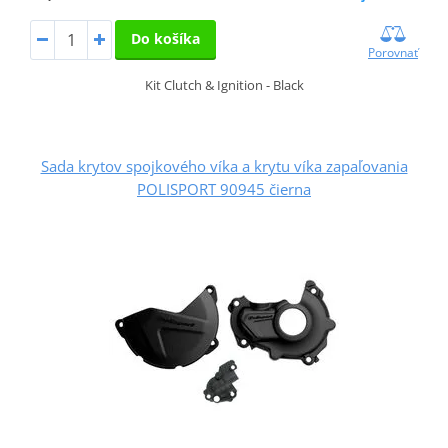
Do košíka
Porovnať
Kit Clutch & Ignition - Black
Sada krytov spojkového víka a krytu víka zapaľovania
POLISPORT 90945 čierna