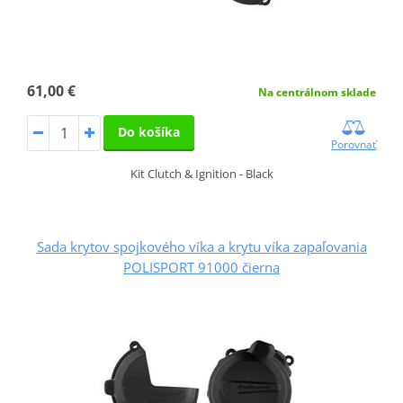
61,00 €
Na centrálnom sklade
Do košíka
Porovnať
Kit Clutch & Ignition - Black
Sada krytov spojkového víka a krytu víka zapaľovania
POLISPORT 91000 čierna