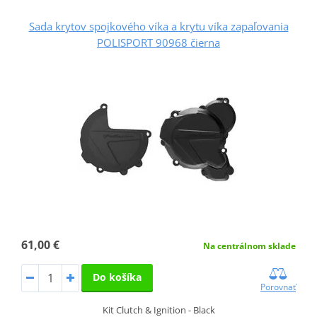
Sada krytov spojkového víka a krytu víka zapaľovania
POLISPORT 90968 čierna
61,00 €
Na centrálnom sklade
Do košíka
Porovnať
Kit Clutch & Ignition - Black