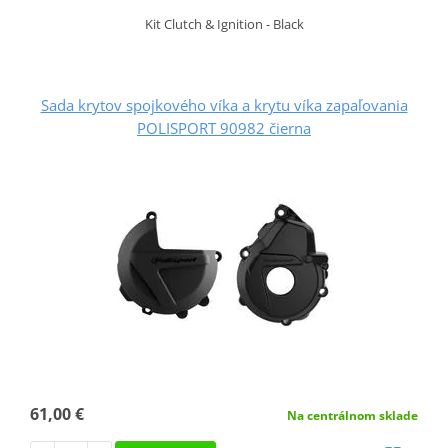
Kit Clutch & Ignition - Black
Sada krytov spojkového víka a krytu víka zapaľovania
POLISPORT 90982 čierna
61,00 €
Na centrálnom sklade