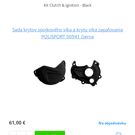
Kit Clutch & Ignition - Black
Sada krytov spojkového víka a krytu víka zapaľovania
POLISPORT 90941 čierna
61,00 €
Na objednávku