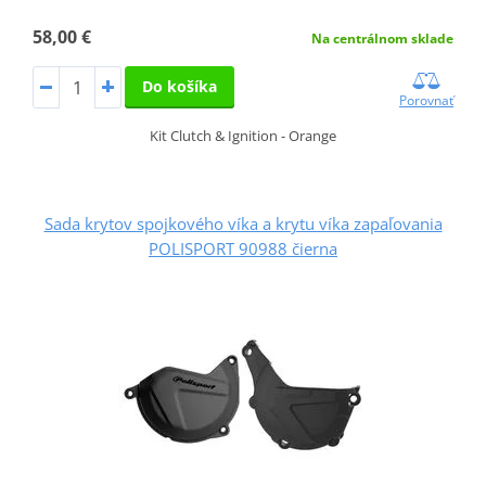
58,00 €
Na centrálnom sklade
Do košíka
Porovnať
Kit Clutch & Ignition - Orange
Sada krytov spojkového víka a krytu víka zapaľovania
POLISPORT 90988 čierna