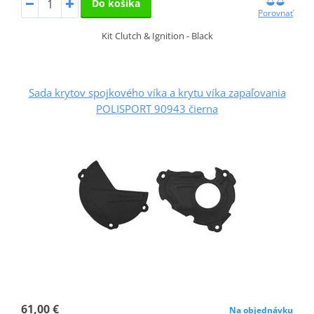
Do košíka
Porovnať
Kit Clutch & Ignition - Black
Sada krytov spojkového víka a krytu víka zapaľovania
POLISPORT 90943 čierna
61,00 €
Na objednávku