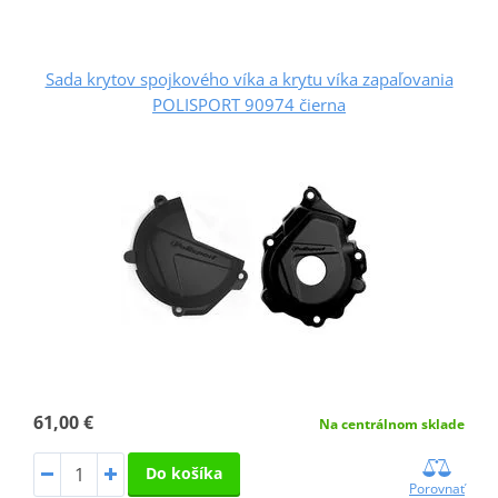
Sada krytov spojkového víka a krytu víka zapaľovania
POLISPORT 90974 čierna
61,00 €
Na centrálnom sklade
Do košíka
Porovnať