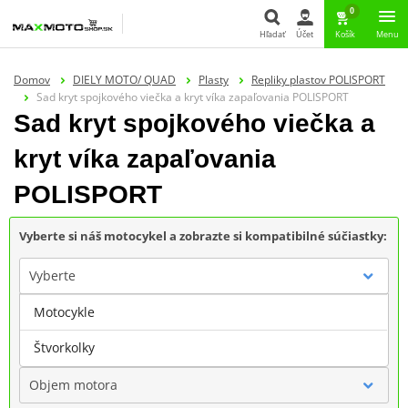
0
Hľadať
Účet
Košík
Menu
Hľadať
Domov
DIELY MOTO/ QUAD
Plasty
Repliky plastov POLISPORT
Sad kryt spojkového viečka a kryt víka zapaľovania POLISPORT
Sad kryt spojkového viečka a
kryt víka zapaľovania
POLISPORT
Vyberte si náš motocykel a zobrazte si kompatibilné súčiastky:
Vyberte
Motocykle
Značka
Štvorkolky
Objem motora