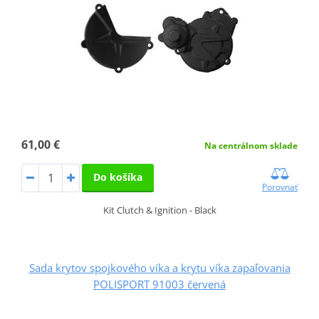
61,00 €
Na centrálnom sklade
Do košíka
Porovnať
Kit Clutch & Ignition - Black
Sada krytov spojkového víka a krytu víka zapaľovania
POLISPORT 91003 červená