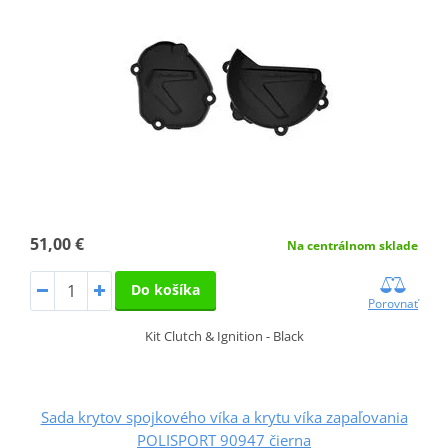
51,00 €
Na centrálnom sklade
Do košíka
Porovnať
Kit Clutch & Ignition - Black
Sada krytov spojkového víka a krytu víka zapaľovania
POLISPORT 90947 čierna