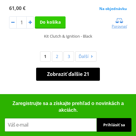
61,00 €
Na objednávku
Do košíka
Porovnať
Kit Clutch & Ignition - Black
1
2
3
Ďalší
Zobraziť ďalšie 21
Zaregistrujte sa a získajte prehľad o novinkách a
akciách.
Prihlásiť sa