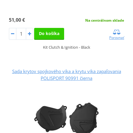
51,00 €
Na centrálnom sklade
Do košíka
Porovnať
Kit Clutch & Ignition - Black
Sada krytov spojkového víka a krytu víka zapaľovania
POLISPORT 90991 čierna