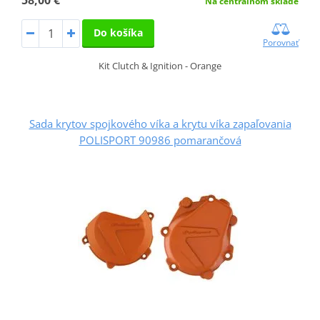
Na centrálnom sklade
Do košíka
Porovnať
Kit Clutch & Ignition - Orange
Sada krytov spojkového víka a krytu víka zapaľovania
POLISPORT 90986 pomarančová