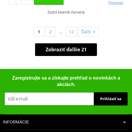
Porovnať
Zadní blatník červený
1
2
…
12
Ďalší
Zobraziť ďalšie 21
Zaregistrujte sa a získajte prehľad o novinkách a
akciách.
Prihlásiť sa
INFORMÁCIE