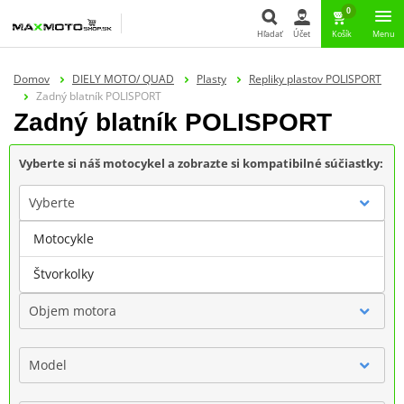
0
Hľadať
Účet
Košík
Menu
Hľadať
Domov
DIELY MOTO/ QUAD
Plasty
Repliky plastov POLISPORT
Zadný blatník POLISPORT
Zadný blatník POLISPORT
Vyberte si náš motocykel a zobrazte si kompatibilné súčiastky:
Vyberte
Motocykle
Značka
Štvorkolky
Objem motora
Model