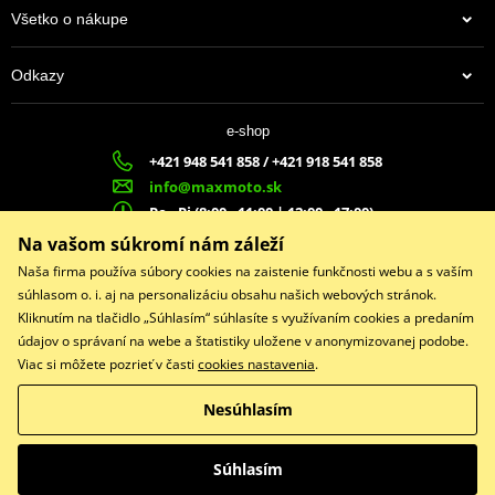
Všetko o nákupe
Odkazy
e-shop
+421 948 541 858 / +421 918 541 858
info@maxmoto.sk
Po - Pi (8:00 - 11:00 | 12:00 - 17:00)
MA
X
MOTO s.r.o.
Na vašom súkromí nám záleží
Slovenských dobrovoľníkov 1439
Naša firma používa súbory cookies na zaistenie funkčnosti webu a s vaším
022 01 Čadca
súhlasom o. i. aj na personalizáciu obsahu našich webových stránok.
Kliknutím na tlačidlo „Súhlasím“ súhlasíte s využívaním cookies a predaním
údajov o správaní na webe a štatistiky uložene v anonymizovanej podobe.
Viac si môžete pozrieť v časti
cookies nastavenia
.
Facebook
Nesúhlasím
Copyright © 2026 www.maxmotoshop.sk
Všetky práva vyhradené
Súhlasím
Prepnúť na klasickú verziu