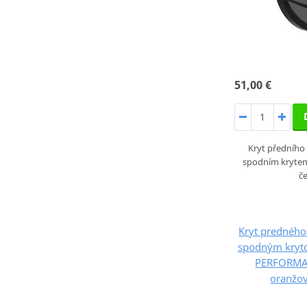
51,00 €
Kryt předního
spodním kryte
č
Kryt predného
spodným kryt
PERFORMA
oranžov