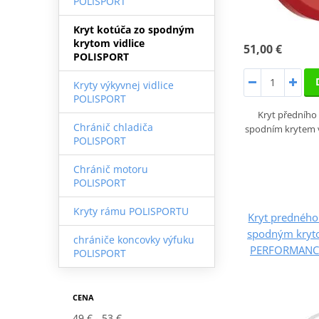
POLISPORT
Kryt kotúča zo spodným
krytom vidlice
51,00 €
POLISPORT
Kryty výkyvnej vidlice
POLISPORT
Kryt předního
Chránič chladiča
spodním krytem v
POLISPORT
Chránič motoru
POLISPORT
Kryty rámu POLISPORTU
Kryt predného
spodným kryt
chrániče koncovky výfuku
PERFORMANCE
POLISPORT
CENA
49 €
53 €