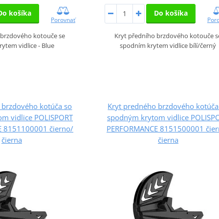
Do košíka
Do košíka
Porovnať
Por
 brzdového kotouče se
Kryt předního brzdového kotouče s
ytem vidlice - Blue
spodním krytem vidlice bílí/černý
 brzdového kotúča so
Kryt predného brzdového kotúča
om vidlice POLISPORT
spodným krytom vidlice POLISP
8151100001 čierno/
PERFORMANCE 8151500001 čier
čierna
čierna