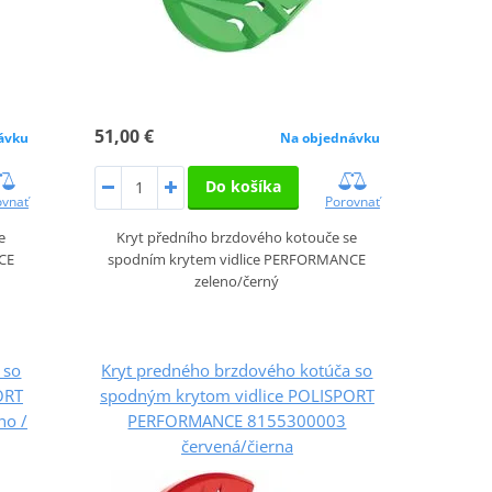
51,00 €
ávku
Na objednávku
Do košíka
ovnať
Porovnať
e
Kryt předního brzdového kotouče se
CE
spodním krytem vidlice PERFORMANCE
zeleno/černý
 so
Kryt predného brzdového kotúča so
ORT
spodným krytom vidlice POLISPORT
no /
PERFORMANCE 8155300003
červená/čierna