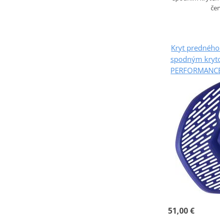
če
Kryt predného
spodným kryt
PERFORMANCE
51,00 €