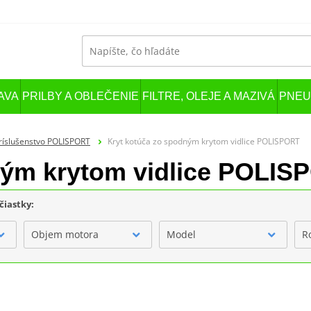
AVA
PRILBY A OBLEČENIE
FILTRE, OLEJE A MAZIVÁ
PNEU
príslušenstvo POLISPORT
Kryt kotúča zo spodným krytom vidlice POLISPORT
ným krytom vidlice POLIS
čiastky:
Objem motora
Model
R