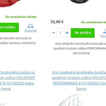
Na centrálnom sklade
53,00 €
Na centrálnom sk
Do košíka
Porovnať
Do košíka
Por
 brzdového kotouče se
idlice červený cr04/černý
Kryt předního brzdového kotouče s
spodním krytem vidlice PERFORMAN
černo/černý
 brzdového kotúča so
Kryt predného brzdového kotúča
om vidlice POLISPORT
spodným krytom vidlice POLISP
 8151100002 biela/
PERFORMANCE 8151400002 bie
čierna
čierna