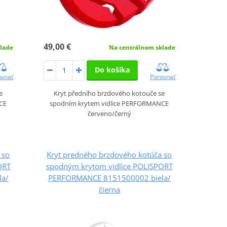
49,00 €
lade
Na centrálnom sklade
Do košíka
ovnať
Porovnať
e
Kryt předního brzdového kotouče se
CE
spodním krytem vidlice PERFORMANCE
červeno/černý
 so
Kryt predného brzdového kotúča so
ORT
spodným krytom vidlice POLISPORT
la/
PERFORMANCE 8151500002 biela/
čierna