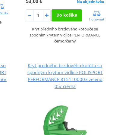
53,00 €
Na objednávku
ovnať
Do košíka
Porovnať
e
Kryt předního brzdového kotouče se
spodním krytem vidlice PERFORMANCE
černo/černý
 so
Kryt predného brzdového kotúča so
ORT
spodným krytom vidlice POLISPORT
no/
PERFORMANCE 8151100003 zeleno
05/ čierna