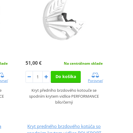
51,00 €
lade
Na centrálnom sklade
Do košíka
ovnať
Porovnať
e
Kryt předního brzdového kotouče se
CE
spodním krytem vidlice PERFORMANCE
bílo/černý
a
Kryt predného brzdového kotúča so
spodným krytom vidlice POLISPORT