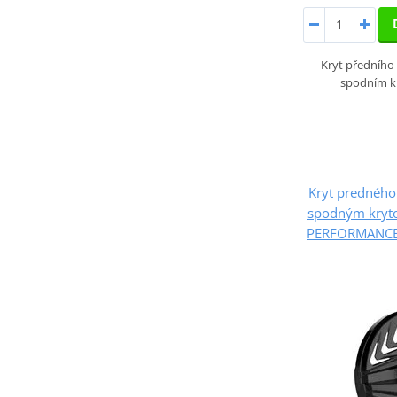
Kryt předního
spodním kr
Kryt predného
spodným kryt
PERFORMANCE 