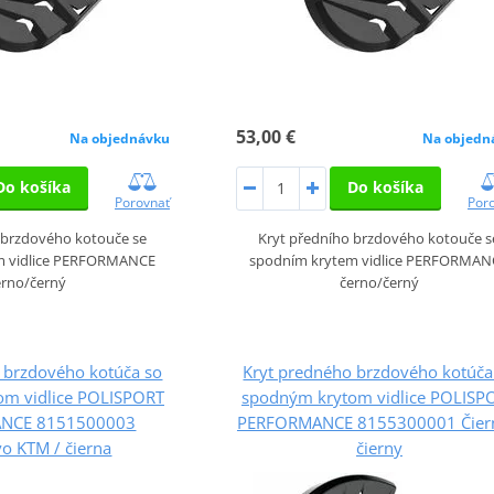
53,00 €
Na objednávku
Na objedn
Do košíka
Do košíka
Porovnať
Por
 brzdového kotouče se
Kryt předního brzdového kotouče s
m vidlice PERFORMANCE
spodním krytem vidlice PERFORMAN
erno/černý
černo/černý
 brzdového kotúča so
Kryt predného brzdového kotúča
om vidlice POLISPORT
spodným krytom vidlice POLISP
NCE 8151500003
PERFORMANCE 8155300001 Čier
o KTM / čierna
čierny