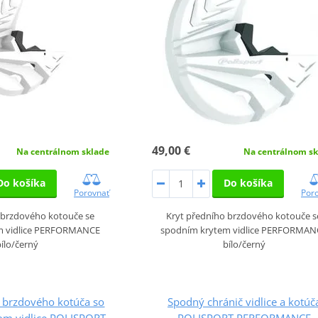
49,00 €
Na centrálnom sklade
Na centrálnom sk
Do košíka
Do košíka
Porovnať
Por
 brzdového kotouče se
Kryt předního brzdového kotouče s
m vidlice PERFORMANCE
spodním krytem vidlice PERFORMAN
ílo/černý
bílo/černý
 brzdového kotúča so
Spodný chránič vidlice a kotúč
om vidlice POLISPORT
POLISPORT PERFORMANCE