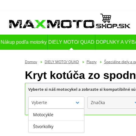
Nákup podľa motorky
DIELY MOTO/ QUAD
DOPLNKY A VÝB
Domov
DIELY MOTO/ QUAD
Plasty
Špeciálne diely a 
Kryt kotúča zo spod
Vyberte si náš motocykel a zobrazte si kompatibilné sú
Vyberte
Značka
Motocykle
Štvorkolky