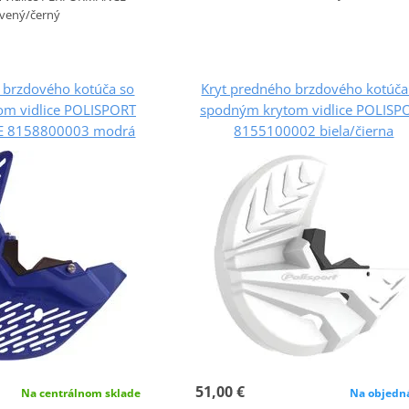
rvený/černý
 brzdového kotúča so
Kryt predného brzdového kotúča
om vidlice POLISPORT
spodným krytom vidlice POLISP
 8158800003 modrá
8155100002 biela/čierna
51,00 €
Na centrálnom sklade
Na objedn