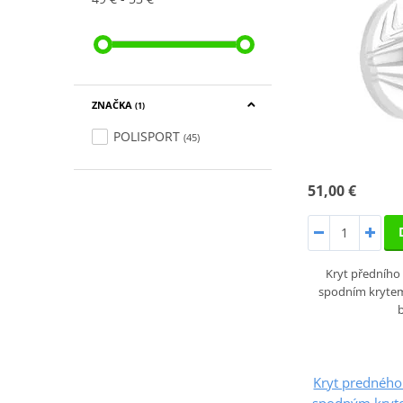
ZNAČKA
(1)
POLISPORT
(45)
51,00 €
Kryt předního
spodním kryte
b
Kryt predného
spodným kryt