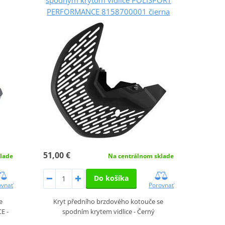
PERFORMANCE 8158700001 čierna
51,00 €
lade
Na centrálnom sklade
Do košíka
ovnať
Porovnať
e
Kryt předního brzdového kotouče se
E -
spodním krytem vidlice - Černý