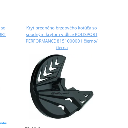
 so
Kryt predného brzdového kotúča so
ORT
spodným krytom vidlice POLISPORT
PERFORMANCE 8151000001 čierno/
čierna
ávku