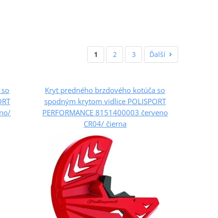
1
2
3
Ďalší
 so
Kryt predného brzdového kotúča so
ORT
spodným krytom vidlice POLISPORT
no/
PERFORMANCE 8151400003 červeno
CR04/ čierna