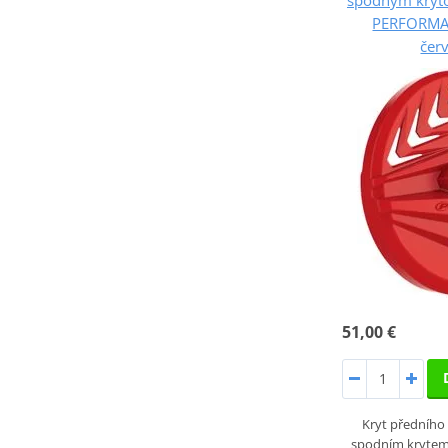
PERFORMA
čer
51,00 €
Kryt předního
spodním krytem