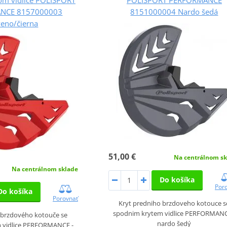
NCE 8157000003
8151000004 Nardo šedá
veno/čierna
51,00 €
Na centrálnom sk
Na centrálnom sklade
Do košíka
Por
Do košíka
Porovnať
Kryt predniho brzdoveho kotouce s
spodnim krytem vidlice PERFORMANC
 brzdového kotouče se
nardo šedý
 vidlice PERFORMANCE -