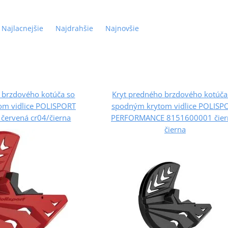
Najlacnejšie
Najdrahšie
Najnovšie
 brzdového kotúča so
Kryt predného brzdového kotúča
om vidlice POLISPORT
spodným krytom vidlice POLISP
červená cr04/čierna
PERFORMANCE 8151600001 čier
čierna