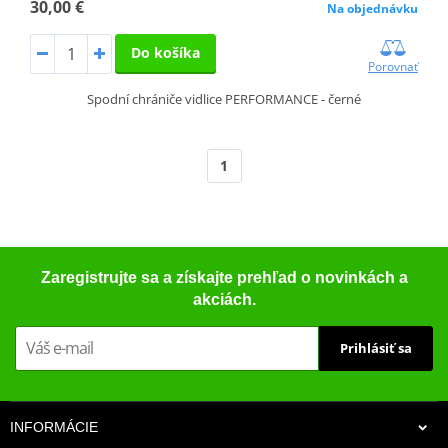
30,00 €
Na objednávku
Do košíka
Porovnať
Spodní chrániče vidlice PERFORMANCE - černé
1
Zaregistrujte sa a získajte prehľad o novinkách a
akciách.
Prihlásiť sa
INFORMÁCIE