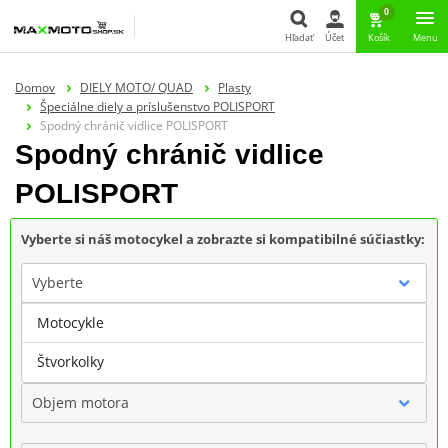
0
Hľadať
Účet
Košík
Menu
Hľadať
Domov
DIELY MOTO/ QUAD
Plasty
Špeciálne diely a príslušenstvo POLISPORT
Spodný chránič vidlice POLISPORT
Spodný chránič vidlice
POLISPORT
Vyberte si náš motocykel a zobrazte si kompatibilné súčiastky:
Vyberte
Motocykle
Značka
Štvorkolky
Objem motora