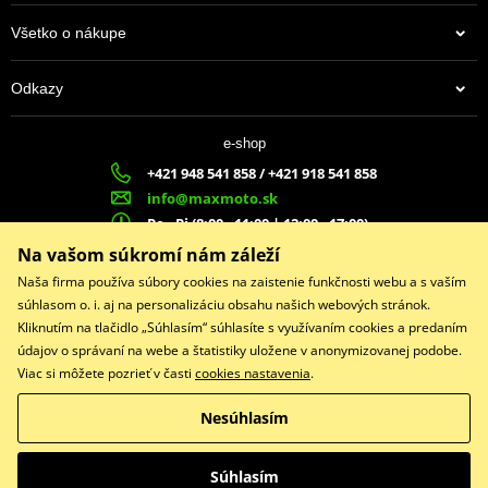
Všetko o nákupe
Odkazy
e-shop
+421 948 541 858 / +421 918 541 858
info@maxmoto.sk
Po - Pi (8:00 - 11:00 | 12:00 - 17:00)
MA
X
MOTO s.r.o.
Na vašom súkromí nám záleží
Slovenských dobrovoľníkov 1439
Naša firma používa súbory cookies na zaistenie funkčnosti webu a s vaším
022 01 Čadca
súhlasom o. i. aj na personalizáciu obsahu našich webových stránok.
Kliknutím na tlačidlo „Súhlasím“ súhlasíte s využívaním cookies a predaním
údajov o správaní na webe a štatistiky uložene v anonymizovanej podobe.
Viac si môžete pozrieť v časti
cookies nastavenia
.
Facebook
Nesúhlasím
Copyright © 2026 www.maxmotoshop.sk
Všetky práva vyhradené
Súhlasím
Prepnúť na klasickú verziu