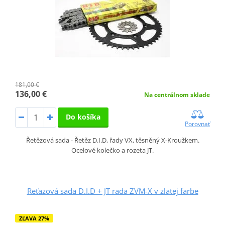
181,00 €
136,00 €
Na centrálnom sklade
Do košíka
Porovnať
Řetězová sada - Řetěz D.I.D, řady VX, těsněný X-Kroužkem.
Ocelové kolečko a rozeta JT.
Reťazová sada D.I.D + JT rada ZVM-X v zlatej farbe
ZĽAVA 27%