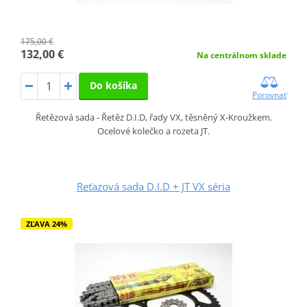
175,00 €
132,00 €
Na centrálnom sklade
Do košíka
Porovnať
Řetězová sada - Řetěz D.I.D, řady VX, těsněný X-Kroužkem.
Ocelové kolečko a rozeta JT.
Reťazová sada D.I.D + JT VX séria
ZĽAVA 24%