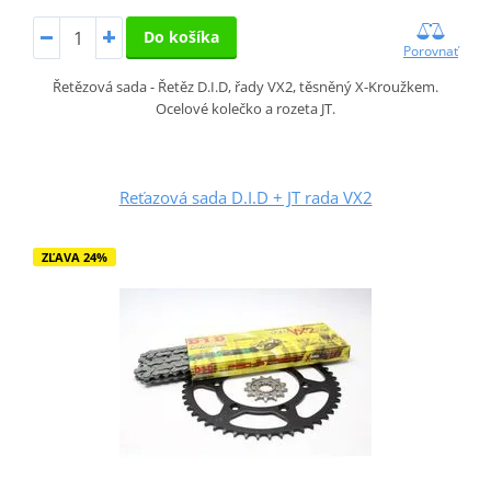
Do košíka
Porovnať
Řetězová sada - Řetěz D.I.D, řady VX2, těsněný X-Kroužkem.
Ocelové kolečko a rozeta JT.
Reťazová sada D.I.D + JT rada VX2
ZĽAVA 24%