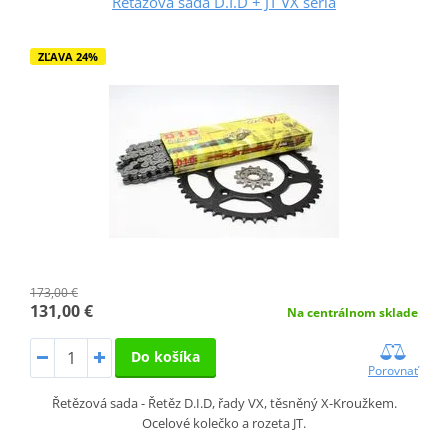
Reťazová sada D.I.D + JT VX séria
ZĽAVA 24%
173,00 €
131,00 €
Na centrálnom sklade
Do košíka
Porovnať
Řetězová sada - Řetěz D.I.D, řady VX, těsněný X-Kroužkem.
Ocelové kolečko a rozeta JT.