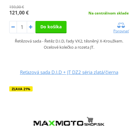
159,00 €
121,00 €
Na centrálnom sklade
Do košíka
Porovnať
Řetězová sada - Řetěz D.I.D, řady VX2, těsněný X-Kroužkem.
Ocelové kolečko a rozeta JT.
Reťazová sada D.I.D + JT DZ2 séria zlatá/čierna
ZĽAVA 21%