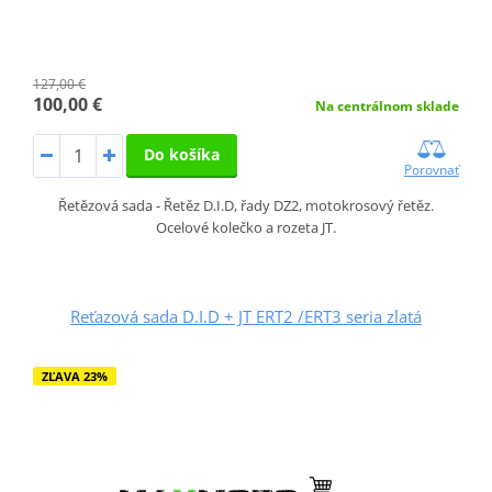
127,00 €
100,00 €
Na centrálnom sklade
Do košíka
Porovnať
Řetězová sada - Řetěz D.I.D, řady DZ2, motokrosový řetěz.
Ocelové kolečko a rozeta JT.
Reťazová sada D.I.D + JT ERT2 /ERT3 seria zlatá
ZĽAVA 23%