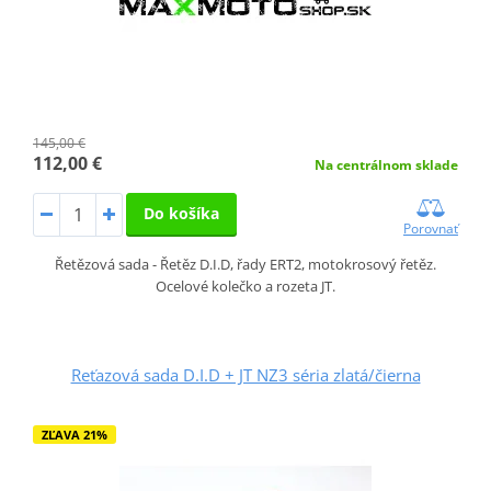
145,00 €
112,00 €
Na centrálnom sklade
Do košíka
Porovnať
Řetězová sada - Řetěz D.I.D, řady ERT2, motokrosový řetěz.
Ocelové kolečko a rozeta JT.
Reťazová sada D.I.D + JT NZ3 séria zlatá/čierna
ZĽAVA 21%