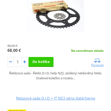
86,00 €
68,00 €
Na centrálnom sklade
Do košíka
Porovnať
Řetězová sada - Řetěz D.I.D, řady NZ2, zesílený netěsněný řetěz.
Ocelové kolečko a rozeta…
Reťazová sada D.I.D + JT NZ3 séria zlatá/čierna