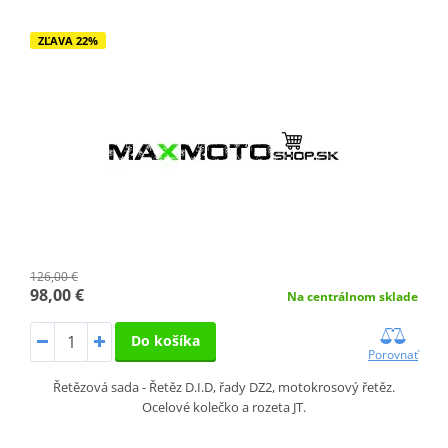
ZĽAVA 22%
126,00 €
98,00 €
Na centrálnom sklade
Do košíka
Porovnať
Řetězová sada - Řetěz D.I.D, řady DZ2, motokrosový řetěz.
Ocelové kolečko a rozeta JT.