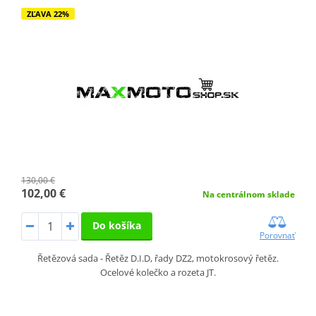
ZĽAVA 22%
130,00 €
102,00 €
Na centrálnom sklade
Do košíka
Porovnať
Řetězová sada - Řetěz D.I.D, řady DZ2, motokrosový řetěz.
Ocelové kolečko a rozeta JT.