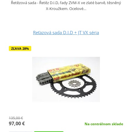
Řetězová sada - Řetěz D.I.D, řady ZVM-X ve zlaté barvě, těsněný
X-Kroužkem. Ocelové…
Reťazová sada D.I.D + JT VX séria
ZĽAVA 28%
135,00 €
97,00 €
Na centrálnom sklade