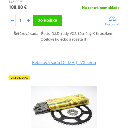
145,00 €
108,00 €
Na centrálnom sklade
Do košíka
Porovnať
Řetězová sada - Řetěz D.I.D, řady VX2, těsněný X-Kroužkem.
Ocelové kolečko a rozeta JT.
Reťazová sada D.I.D + JT VX séria
ZĽAVA 25%