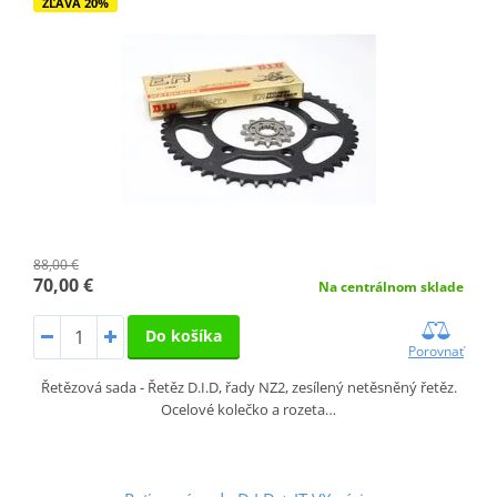
ZĽAVA 20%
88,00 €
70,00 €
Na centrálnom sklade
Do košíka
Porovnať
Řetězová sada - Řetěz D.I.D, řady NZ2, zesílený netěsněný řetěz.
Ocelové kolečko a rozeta…