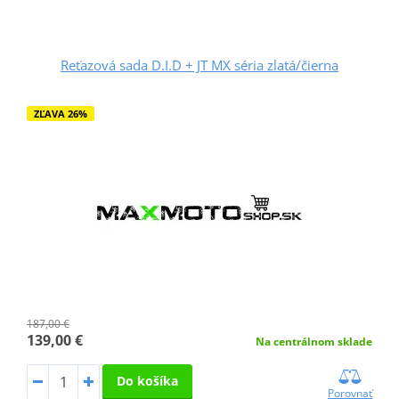
Reťazová sada D.I.D + JT MX séria zlatá/čierna
ZĽAVA 26%
187,00 €
139,00 €
Na centrálnom sklade
Do košíka
Porovnať