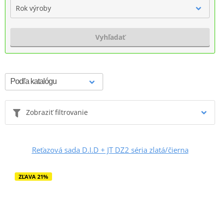
Rok výroby
Vyhľadať
Zobraziť filtrovanie
Reťazová sada D.I.D + JT DZ2 séria zlatá/čierna
ZĽAVA 21%