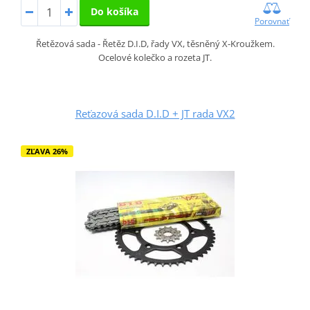
Do košíka
Porovnať
Řetězová sada - Řetěz D.I.D, řady VX, těsněný X-Kroužkem.
Ocelové kolečko a rozeta JT.
Reťazová sada D.I.D + JT rada VX2
ZĽAVA 26%