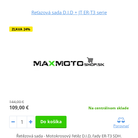
Reťazová sada D.I.D + JT ER-T3 serie
ZĽAVA 24%
144,00 €
109,00 €
Na centrálnom sklade
Do košíka
Porovnať
Řetězová sada - Motokrosový řetěz D.I.D, řady ER-T3 SDH.