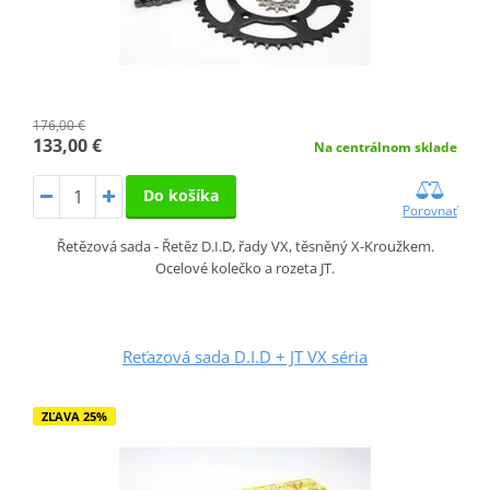
176,00 €
133,00 €
Na centrálnom sklade
Do košíka
Porovnať
Řetězová sada - Řetěz D.I.D, řady VX, těsněný X-Kroužkem.
Ocelové kolečko a rozeta JT.
Reťazová sada D.I.D + JT VX séria
ZĽAVA 25%