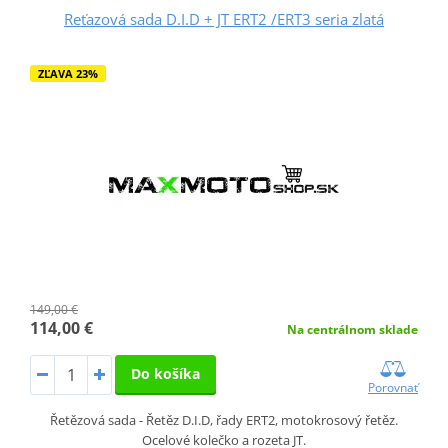
Reťazová sada D.I.D + JT ERT2 /ERT3 seria zlatá
ZĽAVA 23%
149,00 €
114,00 €
Na centrálnom sklade
Do košíka
Porovnať
Řetězová sada - Řetěz D.I.D, řady ERT2, motokrosový řetěz.
Ocelové kolečko a rozeta JT.