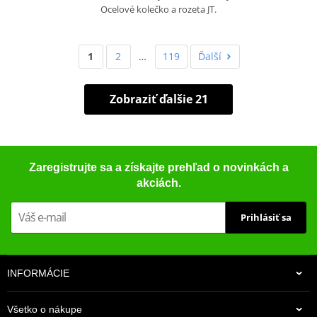
Ocelové kolečko a rozeta JT.
1
2
…
119
Ďalší
Zobraziť ďalšie 21
Zaregistrujte sa a získajte prehľad o novinkách a
akciách.
Prihlásiť sa
INFORMÁCIE
Všetko o nákupe