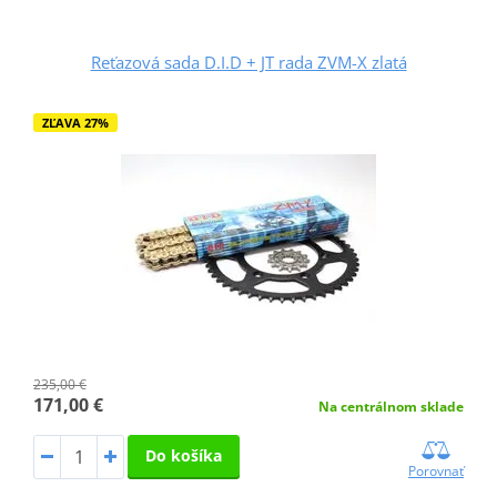
Reťazová sada D.I.D + JT rada ZVM-X zlatá
ZĽAVA 27%
235,00 €
171,00 €
Na centrálnom sklade
Do košíka
Porovnať