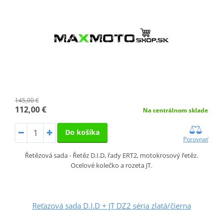
145,00 €
112,00 €
Na centrálnom sklade
Do košíka
Porovnať
Řetězová sada - Řetěz D.I.D, řady ERT2, motokrosový řetěz.
Ocelové kolečko a rozeta JT.
Reťazová sada D.I.D + JT DZ2 séria zlatá/čierna