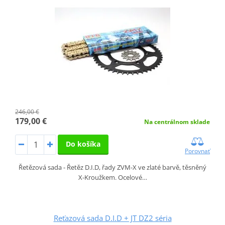
246,00 €
179,00 €
Na centrálnom sklade
Do košíka
Porovnať
Řetězová sada - Řetěz D.I.D, řady ZVM-X ve zlaté barvě, těsněný
X-Kroužkem. Ocelové…
Reťazová sada D.I.D + JT DZ2 séria