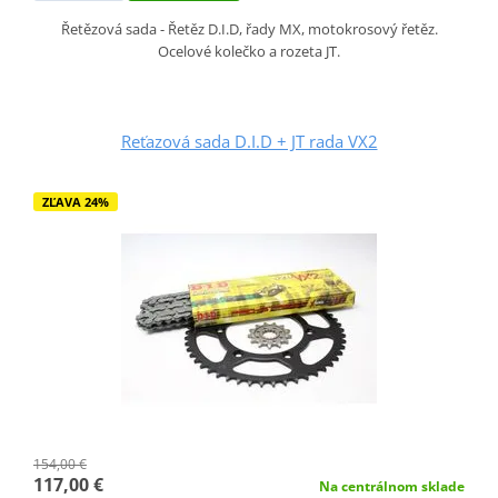
Řetězová sada - Řetěz D.I.D, řady MX, motokrosový řetěz.
Ocelové kolečko a rozeta JT.
Reťazová sada D.I.D + JT rada VX2
ZĽAVA 24%
154,00 €
117,00 €
Na centrálnom sklade