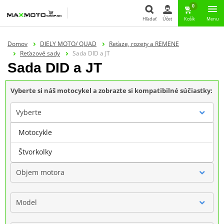
0
Hľadať
Účet
Košík
Menu
Hľadať
Domov
DIELY MOTO/ QUAD
Reťaze, rozety a REMENE
Reťazové sady
Sada DID a JT
Sada DID a JT
Vyberte si náš motocykel a zobrazte si kompatibilné súčiastky:
Vyberte
Motocykle
Značka
Štvorkolky
Objem motora
Model