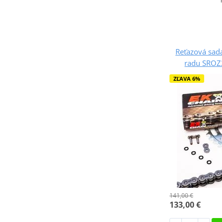
Reťazová sada
radu SROZ2
ZĽAVA 6%
141,00 €
133,00 €