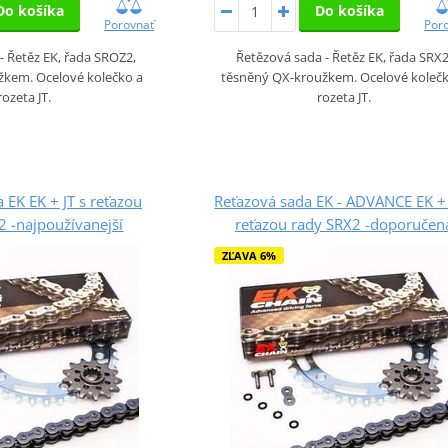
Do košíka
Do košíka
Porovnať
Por
- Řetěz EK, řada SROZ2,
Řetězová sada - Řetěz EK, řada SRX2
žkem. Ocelové kolečko a
těsněný QX-kroužkem. Ocelové kolečk
rozeta JT.
rozeta JT.
 EK EK + JT s reťazou
Reťazová sada EK - ADVANCE EK + 
 -najpoužívanejší
reťazou rady SRX2 -doporučen
ZĽAVA 6%