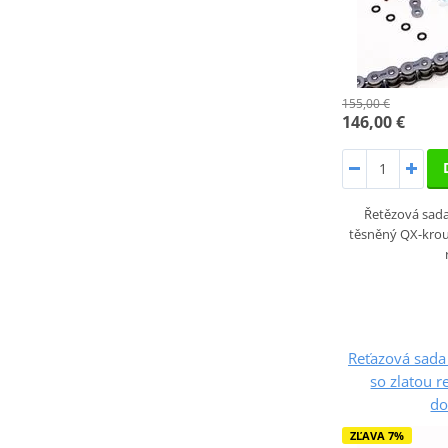
155,00 €
146,00 €
Řetězová sada 
těsněný QX-krou
Reťazová sada
so zlatou r
do
ZĽAVA 7%