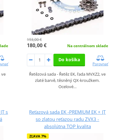
193,00 €
180,00 €
lade
Na centrálnom sklade
Do košíka
ovnať
Porovnať
, ve
Řetězová sada - Řetěz EK, řada MVXZ2, ve
zlaté barvě, těsněný QX-kroužkem.
Ocelové…
JT s
Reťazová sada EK -PREMIUM EK + JT
á
so zlatou reťazou radu ZVX3 -
absolútna TOP kvalita
ZĽAVA 7%