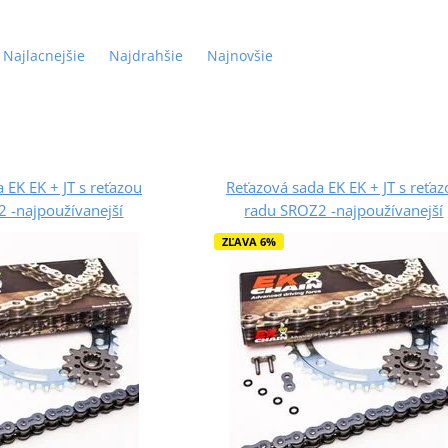
Najlacnejšie
Najdrahšie
Najnovšie
 EK EK + JT s reťazou
Reťazová sada EK EK + JT s reťa
 -najpoužívanejší
radu SROZ2 -najpoužívanejší
ZĽAVA 6%