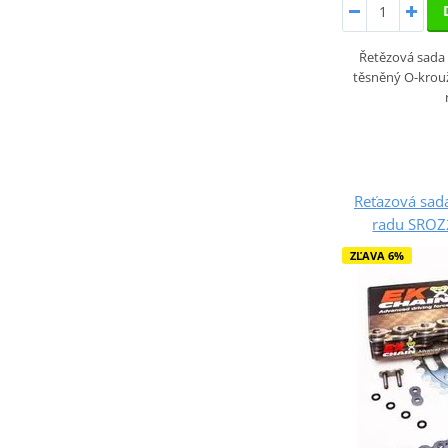
Řetězová sada 
těsněný O-krou
Reťazová sada
radu SROZ2
ZĽAVA 6%