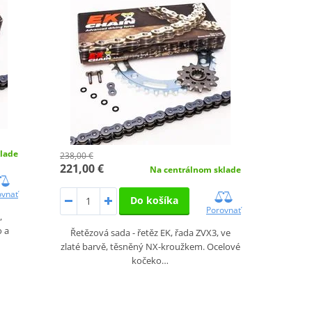
lade
238,00 €
221,00 €
Na centrálnom sklade
ovnať
Do košíka
Porovnať
,
o a
Řetězová sada - řetěz EK, řada ZVX3, ve
zlaté barvě, těsněný NX-kroužkem. Ocelové
kočeko…