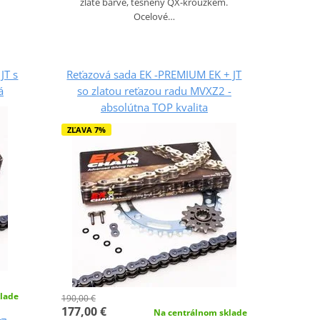
zlaté barvě, těsněný QX-kroužkem.
Ocelové…
JT s
Reťazová sada EK -PREMIUM EK + JT
á
so zlatou reťazou radu MVXZ2 -
absolútna TOP kvalita
ZĽAVA 7%
lade
190,00 €
177,00 €
Na centrálnom sklade