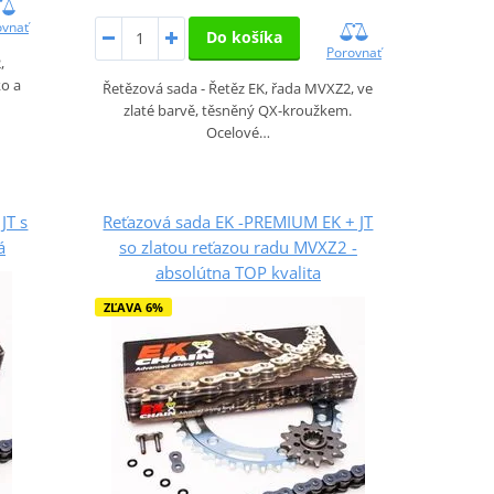
ovnať
Do košíka
Porovnať
,
o a
Řetězová sada - Řetěz EK, řada MVXZ2, ve
zlaté barvě, těsněný QX-kroužkem.
Ocelové…
JT s
Reťazová sada EK -PREMIUM EK + JT
á
so zlatou reťazou radu MVXZ2 -
absolútna TOP kvalita
ZĽAVA 6%