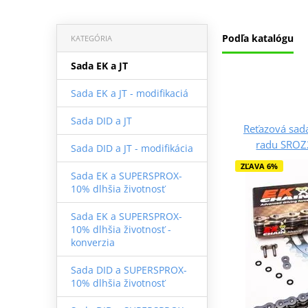
Podľa katalógu
KATEGÓRIA
Sada EK a JT
Sada EK a JT - modifikaciá
Sada DID a JT
Reťazová sada
radu SROZ2
Sada DID a JT - modifikácia
ZĽAVA 6%
Sada EK a SUPERSPROX-
10% dlhšia životnosť
Sada EK a SUPERSPROX-
10% dlhšia životnosť -
konverzia
Sada DID a SUPERSPROX-
10% dlhšia životnosť