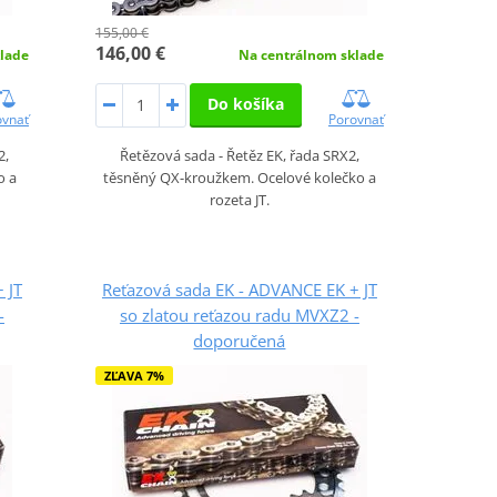
155,00 €
146,00 €
lade
Na centrálnom sklade
Do košíka
ovnať
Porovnať
2,
Řetězová sada - Řetěz EK, řada SRX2,
o a
těsněný QX-kroužkem. Ocelové kolečko a
rozeta JT.
 JT
Reťazová sada EK - ADVANCE EK + JT
-
so zlatou reťazou radu MVXZ2 -
doporučená
ZĽAVA 7%