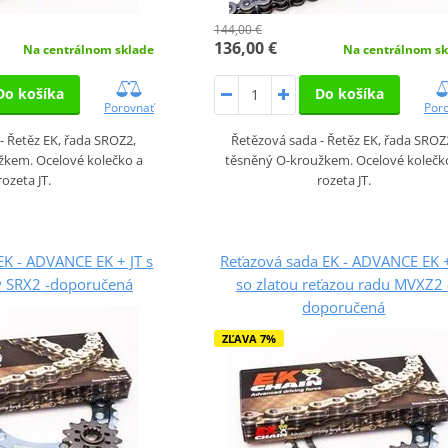
144,00 €
136,00 €
Na centrálnom sklade
Na centrálnom sk
Do košíka
Do košíka
Porovnať
Por
- Řetěz EK, řada SROZ2,
Řetězová sada - Řetěz EK, řada SROZ
žkem. Ocelové kolečko a
těsněný O-kroužkem. Ocelové kolečk
rozeta JT.
rozeta JT.
EK - ADVANCE EK + JT s
Reťazová sada EK - ADVANCE EK +
y SRX2 -doporučená
so zlatou reťazou radu MVXZ2 
doporučená
ZĽAVA 7%