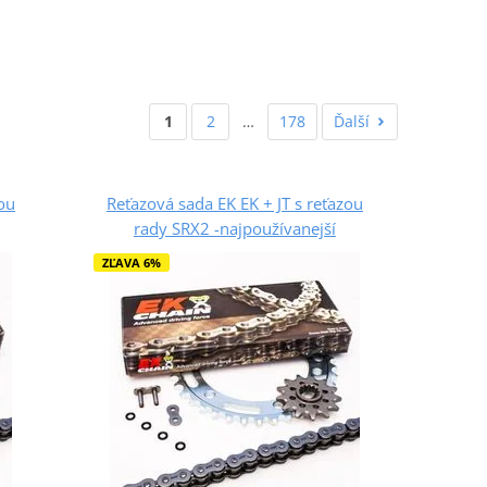
1
2
…
178
Ďalší
zou
Reťazová sada EK EK + JT s reťazou
rady SRX2 -najpoužívanejší
ZĽAVA 6%