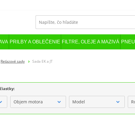
AVA
PRILBY A OBLEČENIE
FILTRE, OLEJE A MAZIVÁ
PNEU
Reťazové sady
Sada EK a JT
čiastky:
Objem motora
Model
R