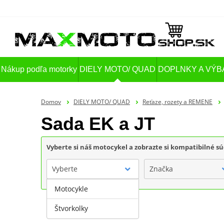
Nákup podľa motorky
DIELY MOTO/ QUAD
DOPLNKY A VÝB
Domov
DIELY MOTO/ QUAD
Reťaze, rozety a REMENE
Sada EK a JT
Vyberte si náš motocykel a zobrazte si kompatibilné sú
Vyberte
Značka
Motocykle
Štvorkolky