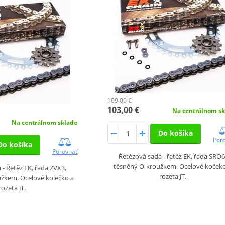
109,00 €
103,00 €
Na centrálnom sk
Na centrálnom sklade
Do košíka
Por
Do košíka
Porovnať
Řetězová sada - řetěz EK, řada SRO6
těsněný O-kroužkem. Ocelové koček
- Řetěz EK, řada ZVX3,
rozeta JT.
žkem. Ocelové kolečko a
rozeta JT.