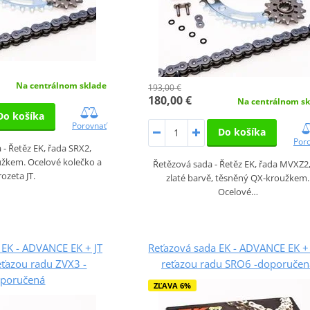
Na centrálnom sklade
193,00 €
180,00 €
Na centrálnom sk
Do košíka
Porovnať
Do košíka
Por
- Řetěz EK, řada SRX2,
žkem. Ocelové kolečko a
Řetězová sada - Řetěz EK, řada MVXZ2
rozeta JT.
zlaté barvě, těsněný QX-kroužkem.
Ocelové…
 EK - ADVANCE EK + JT
Reťazová sada EK - ADVANCE EK + 
eťazou radu ZVX3 -
reťazou radu SRO6 -doporučen
poručená
ZĽAVA 6%