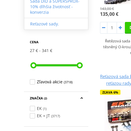
Sada DID a SUPERSPROX-
10% dlhšia životnosť -
143,00 €
konverzia
135,00 €
Reťazové sady.
Řetězová sada 
CENA
těsněný O-krou
27 €
341 €
Reťazová sada 
Zľavová akcie
(3718)
reťazou rad
ZĽAVA 6%
ZNAČKA
(2)
EK
(1)
EK + JT
(3717)