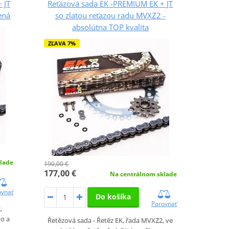
 JT
Reťazová sada EK -PREMIUM EK + JT
ená
so zlatou reťazou radu MVXZ2 -
absolútna TOP kvalita
ZĽAVA 7%
lade
190,00 €
177,00 €
Na centrálnom sklade
ovnať
Do košíka
Porovnať
,
o a
Řetězová sada - Řetěz EK, řada MVXZ2, ve