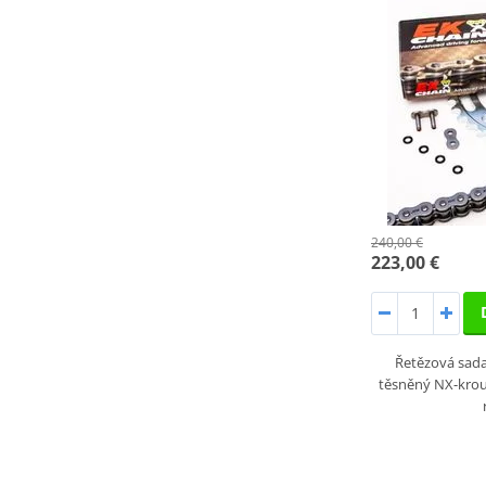
240,00 €
223,00 €
Řetězová sada 
těsněný NX-krou