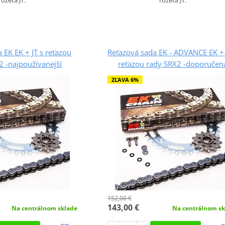
 EK EK + JT s reťazou
Reťazová sada EK - ADVANCE EK + 
 -najpoužívanejší
reťazou rady SRX2 -doporučen
ZĽAVA 6%
152,00 €
143,00 €
Na centrálnom sklade
Na centrálnom sk