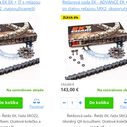
 EK EK + JT s reťazou
Reťazová sada EK - ADVANCE EK +
 -najpoužívanejší
so zlatou reťazou SRX2 -doporuč
ZĽAVA 6%
152,00 €
143,00 €
Na centrálnom sklade
Na centrálnom sk
Do košíka
Do košíka
Porovnať
Por
- Řetěz EK, řada SROZ2,
Řetězová sada - Řetěz EK, řada SRX2
žkem. Ocelové kolečko a
těsněný QX-kroužkem. Ocelové kolečk
rozeta JT.
rozeta JT.