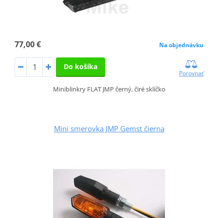
77,00 €
Na objednávku
Do košíka
Porovnať
Miniblinkry FLAT JMP černý, čiré sklíčko
Mini smerovka JMP Gemst čierna