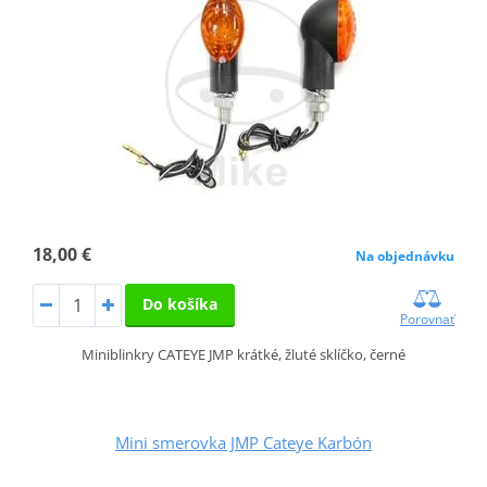
18,00 €
Na objednávku
Do košíka
Porovnať
Miniblinkry CATEYE JMP krátké, žluté sklíčko, černé
Mini smerovka JMP Cateye Karbón