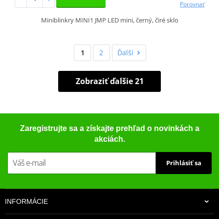
Porovnať
Miniblinkry MINI1 JMP LED mini, černý, čiré sklo
1
2
Ďalší
Zobraziť ďalšie 21
Zaregistrujte sa a získajte prehľad o novinkách a
akciách.
Prihlásiť sa
INFORMÁCIE