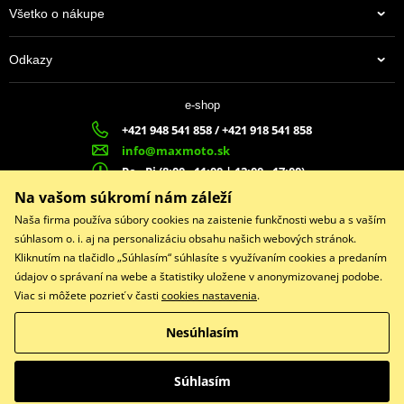
Všetko o nákupe
Odkazy
e-shop
+421 948 541 858 / +421 918 541 858
info@maxmoto.sk
Po - Pi (8:00 - 11:00 | 12:00 - 17:00)
MA
X
MOTO s.r.o.
Na vašom súkromí nám záleží
Slovenských dobrovoľníkov 1439
Naša firma používa súbory cookies na zaistenie funkčnosti webu a s vaším
022 01 Čadca
súhlasom o. i. aj na personalizáciu obsahu našich webových stránok.
Kliknutím na tlačidlo „Súhlasím“ súhlasíte s využívaním cookies a predaním
údajov o správaní na webe a štatistiky uložene v anonymizovanej podobe.
Viac si môžete pozrieť v časti
cookies nastavenia
.
Facebook
Nesúhlasím
Copyright © 2026 www.maxmotoshop.sk
Všetky práva vyhradené
Súhlasím
Prepnúť na klasickú verziu