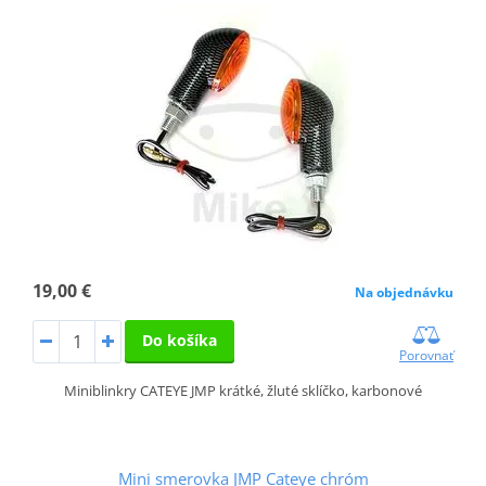
19,00 €
Na objednávku
Do košíka
Porovnať
Miniblinkry CATEYE JMP krátké, žluté sklíčko, karbonové
Mini smerovka JMP Cateye chróm