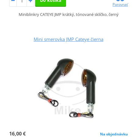
Do košíka
Porovnať
Miniblinkry CATEYE JMP krátký, tónované sklíčko, černý
Mini smerovka JMP Cateye čierna
16,00 €
Na objednávku