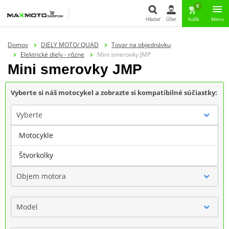
0
Hľadať
Účet
Košík
Menu
Hľadať
Domov
DIELY MOTO/ QUAD
Tovar na objednávku
Elektrické diely - rôzne
Mini smerovky JMP
Mini smerovky JMP
Vyberte si náš motocykel a zobrazte si kompatibilné súčiastky:
Vyberte
Motocykle
Značka
Štvorkolky
Objem motora
Model