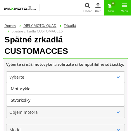
0
Hľadať
Účet
Košík
Menu
Hľadať
Domov
DIELY MOTO/ QUAD
Zrkadlá
Spätné zrkadlá CUSTOMACCES
Spätné zrkadlá
CUSTOMACCES
Vyberte si náš motocykel a zobrazte si kompatibilné súčiastky:
Vyberte
Motocykle
Značka
Štvorkolky
Objem motora
Model