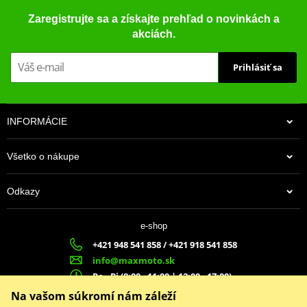
Zaregistrujte sa a získajte prehľad o novinkách a
akciách.
Prihlásiť sa
INFORMÁCIE
Všetko o nákupe
Odkazy
e-shop
+421 948 541 858 / +421 918 541 858
info@maxmoto.sk
Po - Pi (8:00 - 11:00 | 12:00 - 17:00)
MA
X
MOTO s.r.o.
Na vašom súkromí nám záleží
Slovenských dobrovoľníkov 1439