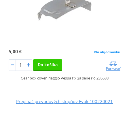
5,00 €
Na objednávku
Do košíka
Porovnať
Gear box cover Piaggio Vespa Px 2a serie r.o.235538
Prepínač prevodových stupňov Evok 100220021