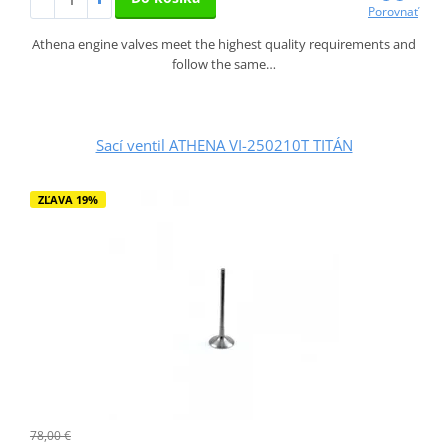
Porovnať
Athena engine valves meet the highest quality requirements and
follow the same…
Sací ventil ATHENA VI-250210T TITÁN
ZĽAVA 19%
78,00 €