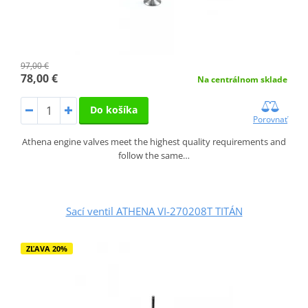
97,00 €
78,00 €
Na centrálnom sklade
Do košíka
Porovnať
Athena engine valves meet the highest quality requirements and
follow the same…
Sací ventil ATHENA VI-270208T TITÁN
ZĽAVA 20%