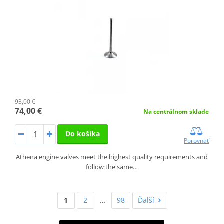
93,00 €
74,00 €
Na centrálnom sklade
Do košíka
Porovnať
Athena engine valves meet the highest quality requirements and
follow the same…
1
2
…
98
Ďalší