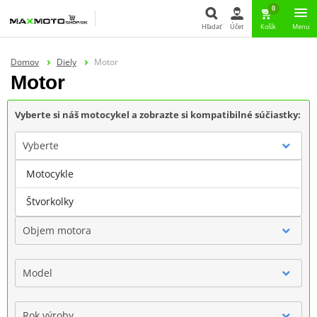
0
Hľadať
Účet
Košík
Menu
Hľadať
Domov
Diely
Motor
Motor
Vyberte si náš motocykel a zobrazte si kompatibilné súčiastky:
Vyberte
Motocykle
Značka
Štvorkolky
Objem motora
Model
Rok výroby