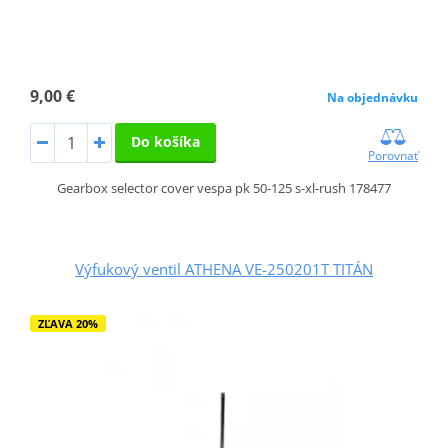
9,00 €
Na objednávku
Do košíka
Porovnať
Gearbox selector cover vespa pk 50-125 s-xl-rush 178477
Výfukový ventil ATHENA VE-250201T TITÁN
ZĽAVA 20%