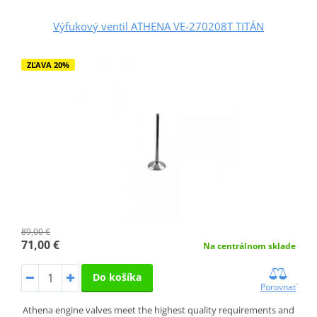
Výfukový ventil ATHENA VE-270208T TITÁN
ZĽAVA 20%
89,00 €
71,00 €
Na centrálnom sklade
Do košíka
Porovnať
Athena engine valves meet the highest quality requirements and