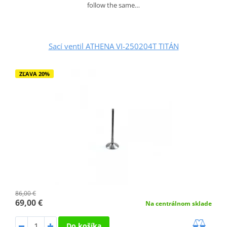
follow the same…
Sací ventil ATHENA VI-250204T TITÁN
ZĽAVA 20%
86,00 €
69,00 €
Na centrálnom sklade
Do košíka