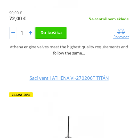
90,00 €
72,00 €
Na centrálnom sklade
Do košíka
Porovnať
Athena engine valves meet the highest quality requirements and
follow the same…
Sací ventil ATHENA VI-270206T TITÁN
ZĽAVA 20%