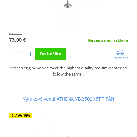
91,00 €
73,00 €
Na centrálnom sklade
Do košíka
Porovnať
Athena engine valves meet the highest quality requirements and
follow the same…
Výfukový ventil ATHENA VE-250206T TITÁN
ZĽAVA 19%