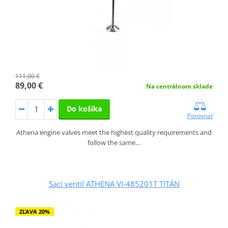
111,00 €
89,00 €
Na centrálnom sklade
Do košíka
Porovnať
Athena engine valves meet the highest quality requirements and
follow the same…
Sací ventil ATHENA VI-485201T TITÁN
ZĽAVA 20%