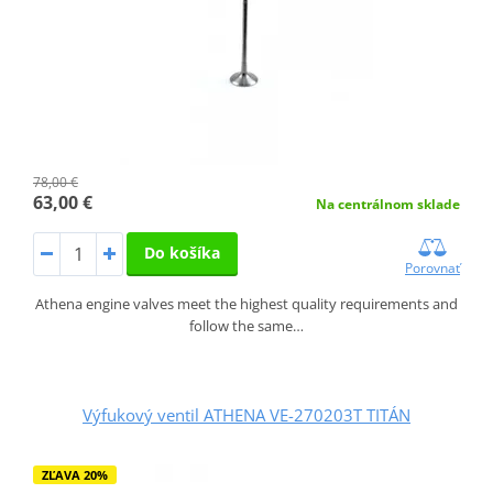
78,00 €
63,00 €
Na centrálnom sklade
Do košíka
Porovnať
Athena engine valves meet the highest quality requirements and
follow the same…
Výfukový ventil ATHENA VE-270203T TITÁN
ZĽAVA 20%