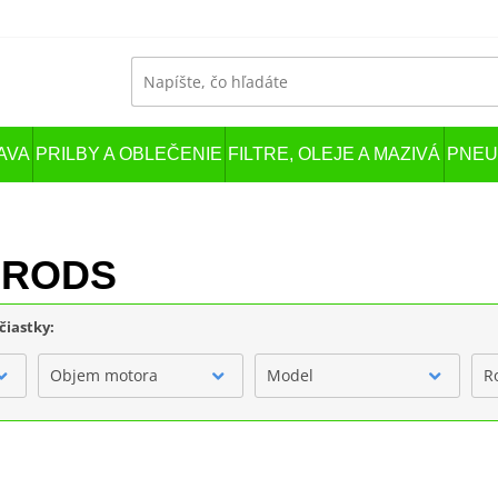
AVA
PRILBY A OBLEČENIE
FILTRE, OLEJE A MAZIVÁ
PNEU
T RODS
čiastky:
Objem motora
Model
R