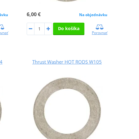
6,00 €
ávku
Na objednávku
Do košíka
ovnať
Porovnať
4
Thrust Washer HOT RODS W105