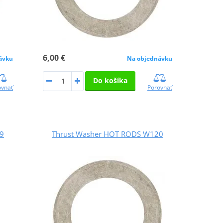
6,00 €
ávku
Na objednávku
Do košíka
ovnať
Porovnať
9
Thrust Washer HOT RODS W120