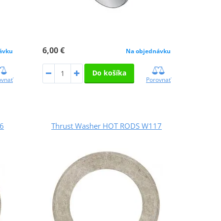
6,00 €
ávku
Na objednávku
Do košíka
ovnať
Porovnať
6
Thrust Washer HOT RODS W117