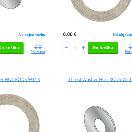
6,00 €
Na objednávku
Na objedn
Do košíka
Do košíka
Porovnať
Por
her HOT RODS W118
Thrust Washer HOT RODS W11