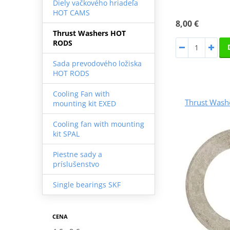
Diely vačkového hriadeľa
HOT CAMS
8,00 €
Thrust Washers HOT
RODS
Sada prevodového ložiska
HOT RODS
Cooling Fan with
Thrust Was
mounting kit EXED
Cooling fan with mounting
kit SPAL
Piestne sady a
príslušenstvo
Single bearings SKF
CENA