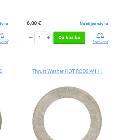
6,00 €
ávku
Na objednávku
Do košíka
ovnať
Porovnať
0
Thrust Washer HOT RODS W111