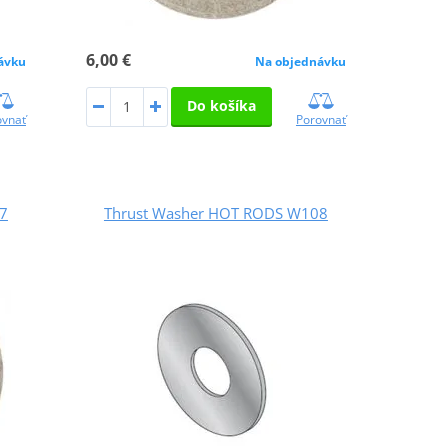
6,00 €
ávku
Na objednávku
Do košíka
ovnať
Porovnať
7
Thrust Washer HOT RODS W108