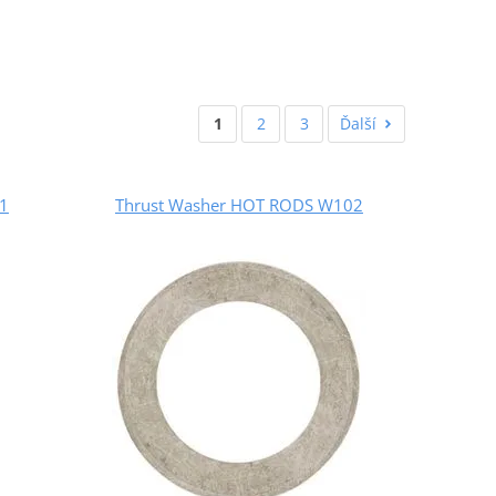
1
2
3
Ďalší
1
Thrust Washer HOT RODS W102