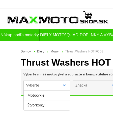
Nákup podľa motorky
DIELY MOTO/ QUAD
DOPLNKY A VÝB
Domov
Diely
Motor
Thrust Washers HOT RODS
Thrust Washers HO
Vyberte si náš motocykel a zobrazte si kompatibilné sú
Vyberte
Značka
Motocykle
Štvorkolky