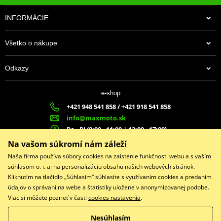
INFORMÁCIE
Všetko o nákupe
Odkazy
e-shop
+421 948 541 858 / +421 918 541 858
info@maxmoto.sk
Po - Pi (8:00 - 11:00 | 12:00 - 17:00)
MA
X
MOTO s.r.o.
Na vašom súkromí nám záleží
Slovenských dobrovoľníkov 1439
Naša firma používa súbory cookies na zaistenie funkčnosti webu a s vaším
022 01 Čadca
súhlasom o. i. aj na personalizáciu obsahu našich webových stránok.
Kliknutím na tlačidlo „Súhlasím“ súhlasíte s využívaním cookies a predaním
údajov o správaní na webe a štatistiky uložene v anonymizovanej podobe.
Viac si môžete pozrieť v časti
cookies nastavenia
.
Facebook
Nesúhlasím