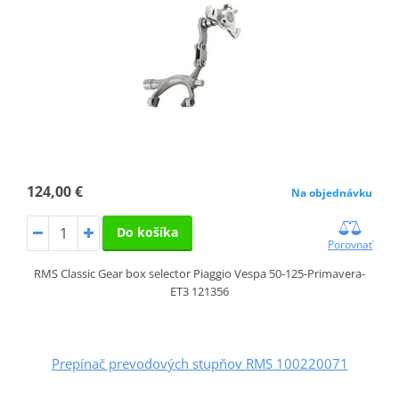
124,00 €
Na objednávku
Do košíka
Porovnať
RMS Classic Gear box selector Piaggio Vespa 50-125-Primavera-
ET3 121356
Prepínač prevodových stupňov RMS 100220071