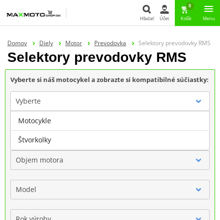
0
Hľadať
Účet
Košík
Menu
Hľadať
Domov
Diely
Motor
Prevodovka
Selektory prevodovky RMS
Selektory prevodovky RMS
Vyberte si náš motocykel a zobrazte si kompatibilné súčiastky:
Vyberte
Motocykle
Značka
Štvorkolky
Objem motora
Model
Rok výroby