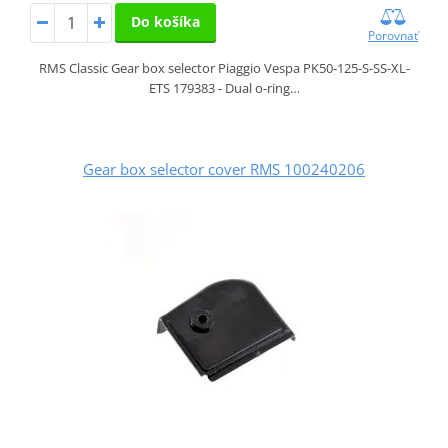
Do košíka
Porovnať
RMS Classic Gear box selector Piaggio Vespa PK50-125-S-SS-XL-
ETS 179383 - Dual o-ring…
Gear box selector cover RMS 100240206