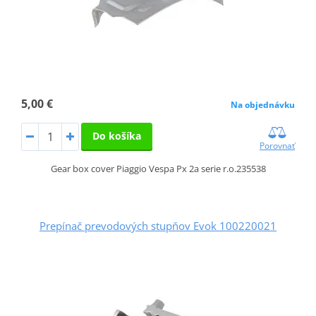
5,00 €
Na objednávku
Do košíka
Porovnať
Gear box cover Piaggio Vespa Px 2a serie r.o.235538
Prepínač prevodových stupňov Evok 100220021