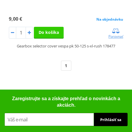
9,00 €
Na objednávku
Do košíka
Porovnať
Gearbox selector cover vespa pk 50-125 s-xl-rush 178477
1
Zaregistrujte sa a získajte prehľad o novinkách a
akciách.
Prihlásiť sa