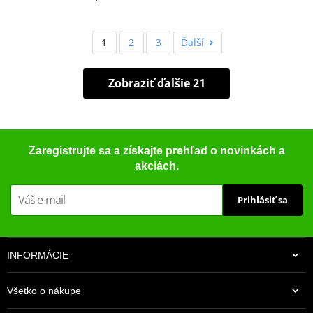
1
2
3
Ďalší
Zobraziť ďalšie 21
Zaregistrujte sa a získajte prehľad o novinkách a
akciách.
Prihlásiť sa
INFORMÁCIE
Všetko o nákupe