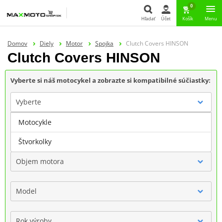
0
Hľadať
Účet
Košík
Menu
Hľadať
Domov
Diely
Motor
Spojka
Clutch Covers HINSON
Clutch Covers HINSON
Vyberte si náš motocykel a zobrazte si kompatibilné súčiastky:
Vyberte
Motocykle
Značka
Štvorkolky
Objem motora
Model
Rok výroby