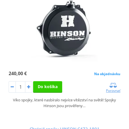
240,00 €
Na objednávku
Do košíka
Porovnať
Víko spojky, které nasbíralo nejvíce vítězství na světě! Spojky
Hinson jsou prověřeny…
Chránič spojky HINSON C472-1801