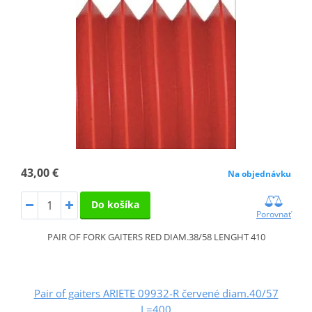
43,00 €
Na objednávku
Do košíka
Porovnať
PAIR OF FORK GAITERS RED DIAM.38/58 LENGHT 410
Pair of gaiters ARIETE 09932-R červené diam.40/57
L=400