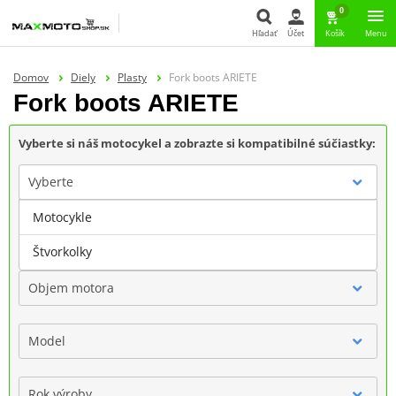
0
Hľadať
Účet
Košík
Menu
Hľadať
Domov
Diely
Plasty
Fork boots ARIETE
Fork boots ARIETE
Vyberte si náš motocykel a zobrazte si kompatibilné súčiastky:
Vyberte
Motocykle
Značka
Štvorkolky
Objem motora
Model
Rok výroby