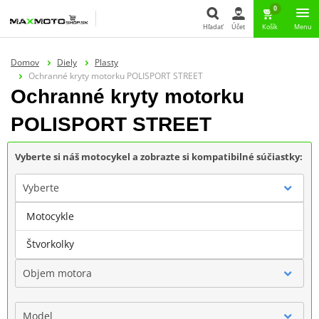
0
Hľadať
Účet
Košík
Menu
Hľadať
Domov
Diely
Plasty
Ochranné kryty motorku POLISPORT STREET
Ochranné kryty motorku
POLISPORT STREET
Vyberte si náš motocykel a zobrazte si kompatibilné súčiastky:
Vyberte
Motocykle
Značka
Štvorkolky
Objem motora
Model