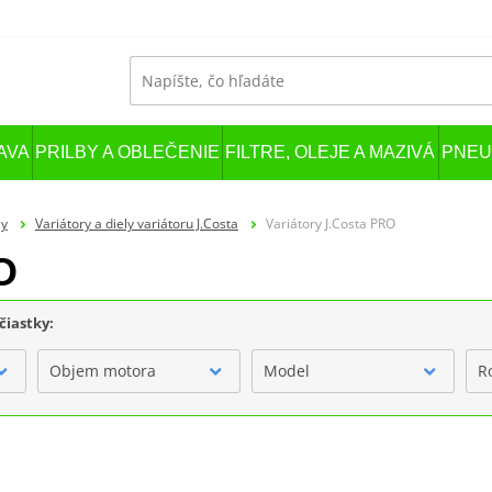
AVA
PRILBY A OBLEČENIE
FILTRE, OLEJE A MAZIVÁ
PNEU
ly
Variátory a diely variátoru J.Costa
Variátory J.Costa PRO
O
čiastky:
Objem motora
Model
R