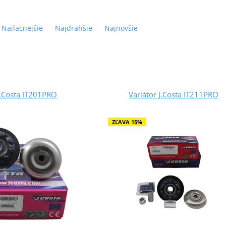
Najlacnejšie
Najdrahšie
Najnovšie
J.Costa IT201PRO
Variátor J.Costa IT211PRO
ZĽAVA 15%