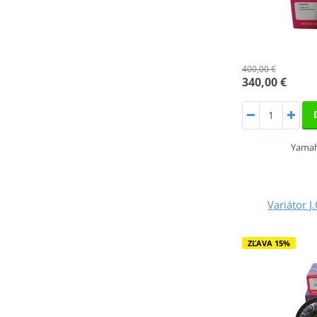
400,00 €
340,00 €
Yamah
Variátor 
ZĽAVA 15%