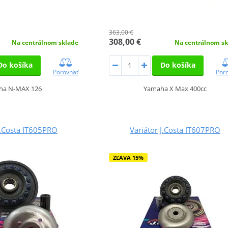
363,00 €
308,00 €
Na centrálnom sklade
Na centrálnom sk
Do košíka
Do košíka
Porovnať
Por
ha N-MAX 126
Yamaha X Max 400cc
J.Costa IT605PRO
Variátor J.Costa IT607PRO
ZĽAVA 15%