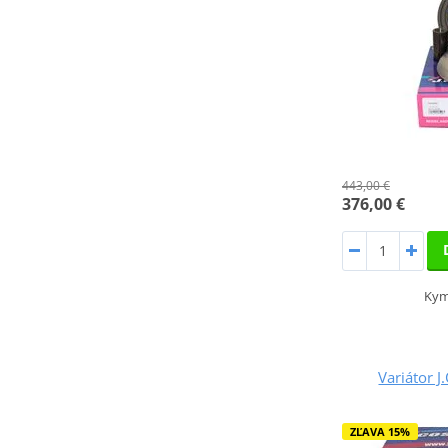
443,00 €
376,00 €
Kym
Variátor 
ZĽAVA 15%