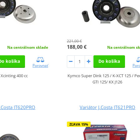
221,00 €
188,00 €
Na centrálnom sklade
Na centrálnom sk
Do košíka
Do košíka
Porovnať
Por
Xcinting 400 cc
Kymco Super Dink 125 / K-XCT 125 / Pe
GTI 125/ KX J126
J.Costa IT620PRO
Variátor J.Costa IT621PRO
ZĽAVA 15%