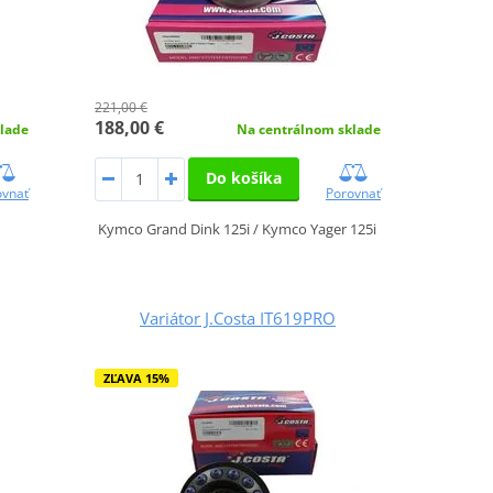
221,00 €
188,00 €
lade
Na centrálnom sklade
Do košíka
ovnať
Porovnať
Kymco Grand Dink 125i / Kymco Yager 125i
Variátor J.Costa IT619PRO
ZĽAVA 15%