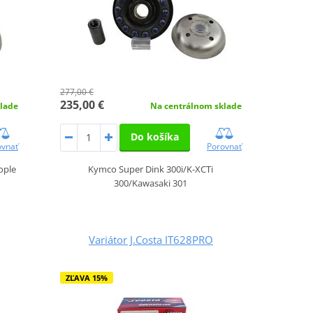
277,00 €
235,00 €
lade
Na centrálnom sklade
Do košíka
ovnať
Porovnať
ople
Kymco Super Dink 300i/K-XCTi
300/Kawasaki 301
Variátor J.Costa IT628PRO
ZĽAVA 15%