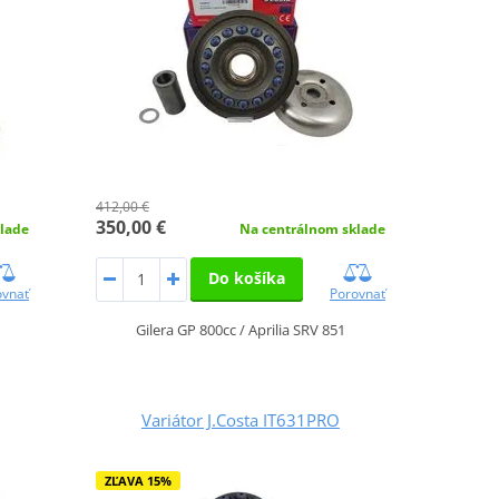
412,00 €
350,00 €
lade
Na centrálnom sklade
Do košíka
ovnať
Porovnať
Gilera GP 800cc / Aprilia SRV 851
Variátor J.Costa IT631PRO
ZĽAVA 15%