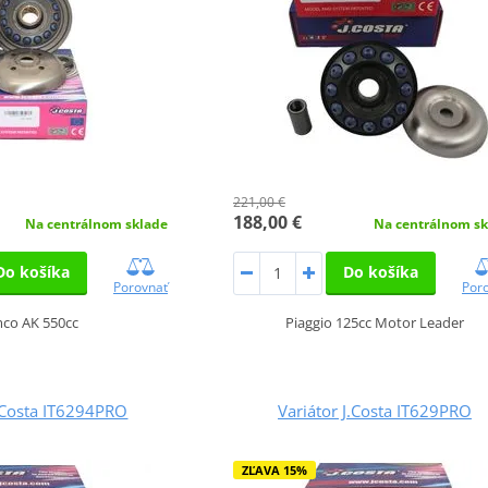
221,00 €
188,00 €
Na centrálnom sklade
Na centrálnom sk
Do košíka
Do košíka
Porovnať
Por
co AK 550cc
Piaggio 125cc Motor Leader
J.Costa IT6294PRO
Variátor J.Costa IT629PRO
ZĽAVA 15%