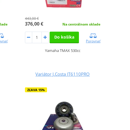
443,00 €
376,00 €
lade
Na centrálnom sklade
Do košíka
ovnať
Porovnať
Yamaha TMAX 530cc
Variátor J.Costa IT6110PRO
ZĽAVA 15%