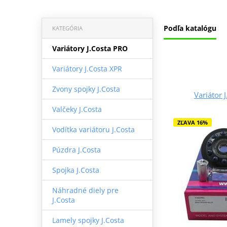
Podľa katalógu
KATEGÓRIA
Variátory J.Costa PRO
Variátory J.Costa XPR
Zvony spojky J.Costa
Variátor 
Valčeky J.Costa
ZĽAVA 16%
Vodítka variátoru J.Costa
Púzdra J.Costa
Spojka J.Costa
Náhradné diely pre
J.Costa
Lamely spojky J.Costa