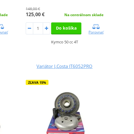
148,00 €
125,00 €
lade
Na centrálnom sklade
Do košíka
ovnať
Porovnať
Kymco 50 cc 4T
Variátor J.Costa IT6052PRO
ZĽAVA 15%