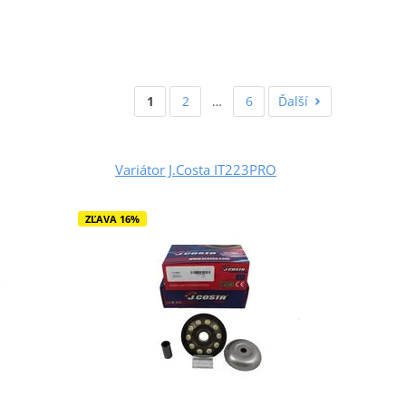
1
2
…
6
Ďalší
Variátor J.Costa IT223PRO
ZĽAVA 16%