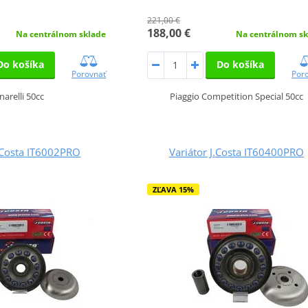
221,00 €
188,00 €
Na centrálnom sklade
Na centrálnom sk
Do košíka
Do košíka
Porovnať
Por
narelli 50cc
Piaggio Competition Special 50cc
J.Costa IT6002PRO
Variátor J.Costa IT60400PRO
ZĽAVA 15%