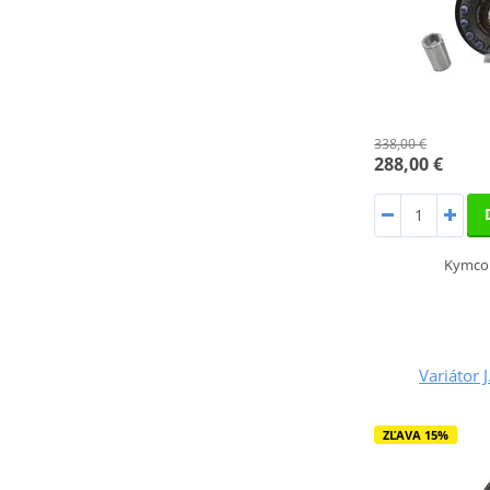
338,00 €
288,00 €
Kymco 
Variátor 
ZĽAVA 15%