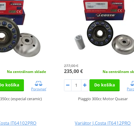
277,00 €
235,00 €
Na centrálnom sklade
Na centrálnom sk
Do košíka
Do košíka
Porovnať
Por
 350cc (especial ceramic)
Piaggio 300cc Motor Quasar
.Costa IT64102PRO
Variátor J.Costa IT6412PRO