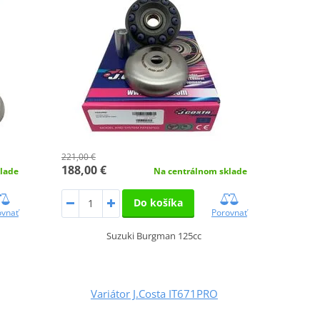
221,00 €
188,00 €
lade
Na centrálnom sklade
Do košíka
ovnať
Porovnať
Suzuki Burgman 125cc
Variátor J.Costa IT671PRO