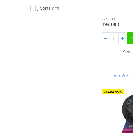
J.Costa
(117)
228,00 €
193,00 €
Yama
Variátor 
ZĽAVA 15%