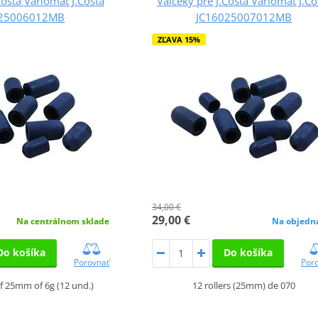
Costa Variomat J.Costa
Valčeky pre J.Costa Variomat J.Co
025006012MB
JC16025007012MB
ZĽAVA 15%
34,00 €
29,00 €
Na centrálnom sklade
Na objedn
Do košíka
Do košíka
Porovnať
Por
 of 25mm of 6g (12 und.)
12 rollers (25mm) de 070