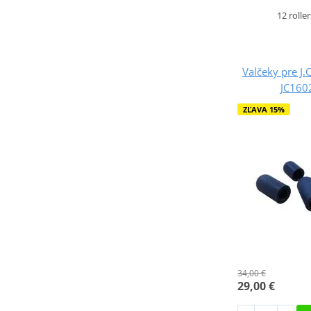
12 rolle
Valčeky pre J.
JC16
ZĽAVA 15%
34,00 €
29,00 €