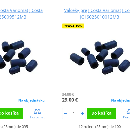
Costa Variomat J.Costa
Valčeky pre J.Costa Variomat J.Co
025009512MB
JC16025010012MB
ZĽAVA 15%
34,00 €
29,00 €
Na objednávku
Na objedn
Do košíka
Do košíka
Porovnať
Por
rs (25mm) de 095
12 rollers (25mm) de 100