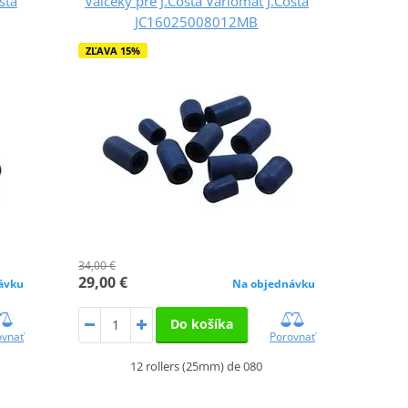
sta
Valčeky pre J.Costa Variomat J.Costa
JC16025008012MB
ZĽAVA 15%
34,00 €
29,00 €
ávku
Na objednávku
Do košíka
ovnať
Porovnať
12 rollers (25mm) de 080