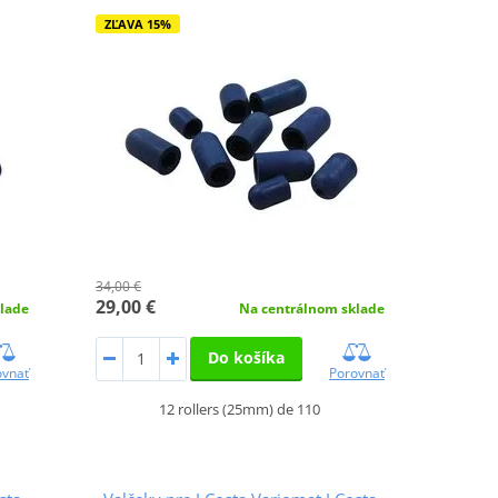
ZĽAVA 15%
34,00 €
29,00 €
lade
Na centrálnom sklade
Do košíka
ovnať
Porovnať
12 rollers (25mm) de 110