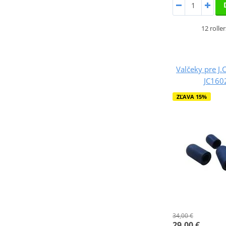
12 rolle
Valčeky pre J.
JC16
ZĽAVA 15%
34,00 €
29,00 €