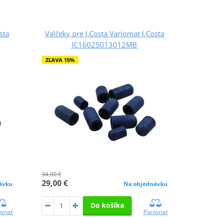
sta
Valčeky pre J.Costa Variomat J.Costa
JC16025013012MB
ZĽAVA 15%
34,00 €
29,00 €
ávku
Na objednávku
Do košíka
ovnať
Porovnať