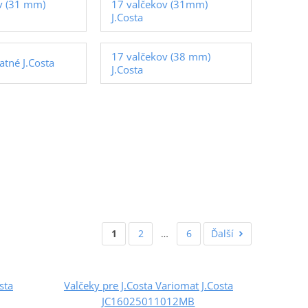
v (31 mm)
17 valčekov (31mm)
J.Costa
17 valčekov (38 mm)
atné J.Costa
J.Costa
1
2
…
6
Ďalší
sta
Valčeky pre J.Costa Variomat J.Costa
JC16025011012MB