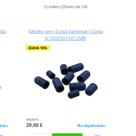
12 rollers (25mm) de 130
sta
Valčeky pre J.Costa Variomat J.Costa
JC16025015012MB
ZĽAVA 15%
34,00 €
29,00 €
ávku
Na objednávku