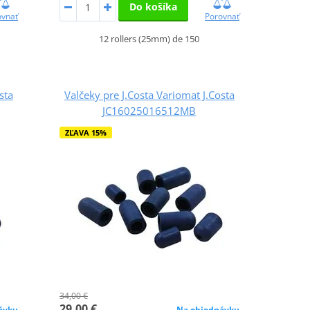
Do košíka
ovnať
Porovnať
12 rollers (25mm) de 150
sta
Valčeky pre J.Costa Variomat J.Costa
JC16025016512MB
ZĽAVA 15%
34,00 €
29,00 €
ávku
Na objednávku