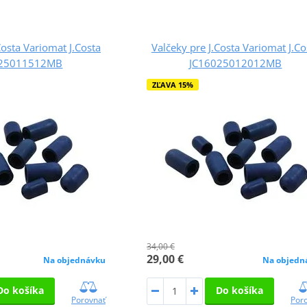
Costa Variomat J.Costa
Valčeky pre J.Costa Variomat J.Co
025011512MB
JC16025012012MB
ZĽAVA 15%
34,00 €
29,00 €
Na objednávku
Na objedn
Do košíka
Do košíka
Porovnať
Por