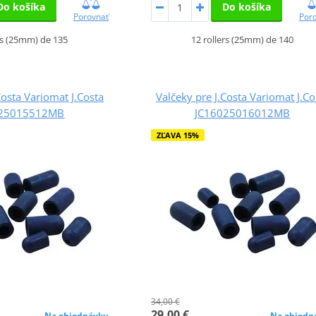
Do košíka
Do košíka
Porovnať
Por
rs (25mm) de 135
12 rollers (25mm) de 140
Costa Variomat J.Costa
Valčeky pre J.Costa Variomat J.Co
025015512MB
JC16025016012MB
ZĽAVA 15%
34,00 €
29,00 €
Na objednávku
Na objedn