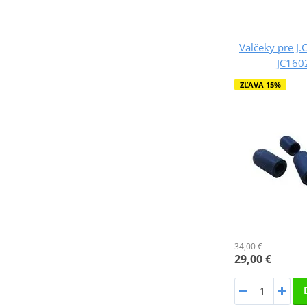
Valčeky pre J.
JC16
ZĽAVA 15%
34,00 €
29,00 €