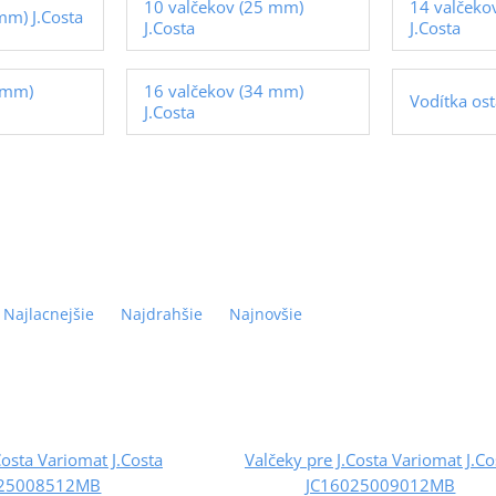
10 valčekov (25 mm)
14 valčeko
mm) J.Costa
J.Costa
J.Costa
4mm)
16 valčekov (34 mm)
Vodítka ost
J.Costa
Najlacnejšie
Najdrahšie
Najnovšie
Costa Variomat J.Costa
Valčeky pre J.Costa Variomat J.Co
025008512MB
JC16025009012MB