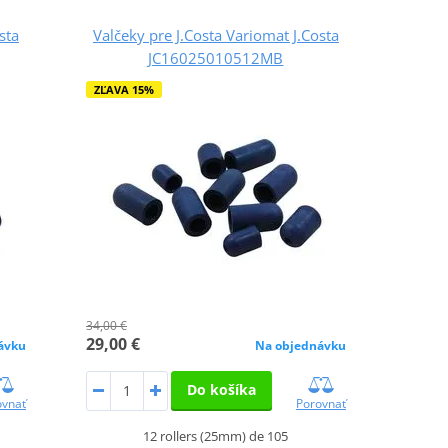
sta
Valčeky pre J.Costa Variomat J.Costa
JC16025010512MB
ZĽAVA 15%
34,00 €
29,00 €
ávku
Na objednávku
Do košíka
ovnať
Porovnať
12 rollers (25mm) de 105