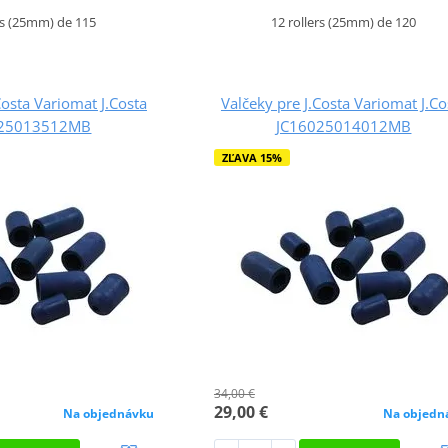
rs (25mm) de 115
12 rollers (25mm) de 120
Costa Variomat J.Costa
Valčeky pre J.Costa Variomat J.Co
025013512MB
JC16025014012MB
ZĽAVA 15%
34,00 €
29,00 €
Na objednávku
Na objedn