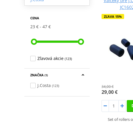
Valčeky pre J.
JC16
ZĽAVA 15%
CENA
23 €
47 €
Zľavová akcie
(123)
ZNAČKA
(1)
J.Costa
(123)
34,00 €
29,00 €
Set of rollers