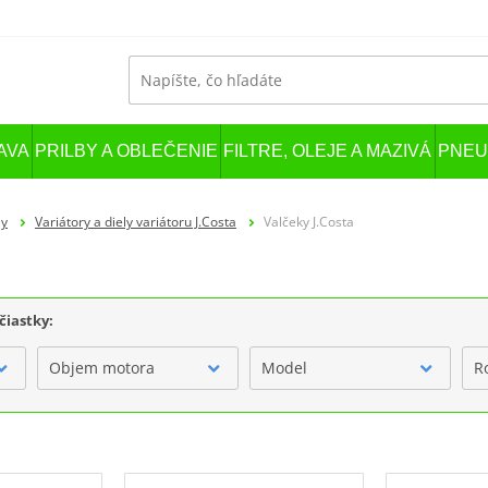
AVA
PRILBY A OBLEČENIE
FILTRE, OLEJE A MAZIVÁ
PNEU
ly
Variátory a diely variátoru J.Costa
Valčeky J.Costa
čiastky:
Objem motora
Model
R