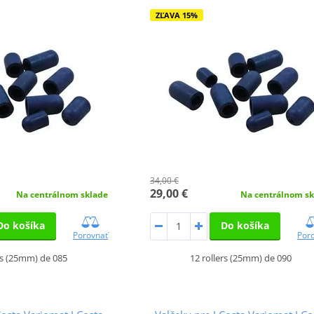
ZĽAVA 15%
34,00 €
29,00 €
Na centrálnom sklade
Na centrálnom sk
Do košíka
Do košíka
Porovnať
Por
rs (25mm) de 085
12 rollers (25mm) de 090