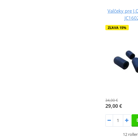
Valčeky pre J.
JC16
ZĽAVA 15%
34,00 €
29,00 €
12 rolle