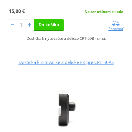
15,00 €
Na centrálnom sklade
Do košíka
Porovnať
Destička k nýtovačce a děličce CRT-50B - silná.
Doštička k nitovačke a deličke EK pre CRT-50AS