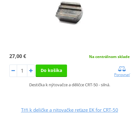
27,00 €
Na centrálnom sklade
Do košíka
Porovnať
Destička k nýtovačce a děličce CRT-50 - silná.
Tŕň k deličke a nitovačke reťaze EK for CRT-50