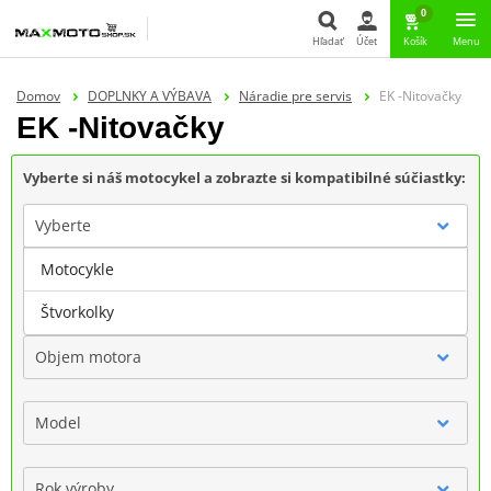
0
Hľadať
Účet
Košík
Menu
Hľadať
Domov
DOPLNKY A VÝBAVA
Náradie pre servis
EK -Nitovačky
EK -Nitovačky
Vyberte si náš motocykel a zobrazte si kompatibilné súčiastky:
Vyberte
Motocykle
Značka
Štvorkolky
Objem motora
Model
Rok výroby