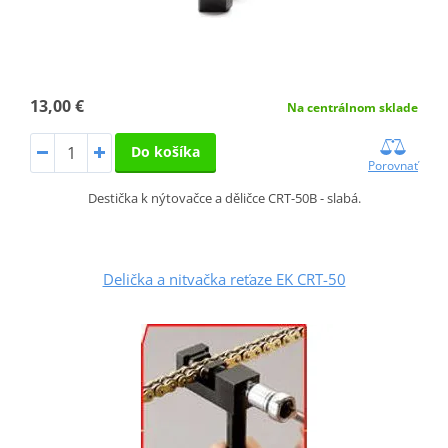
13,00 €
Na centrálnom sklade
Do košíka
Porovnať
Destička k nýtovačce a děličce CRT-50B - slabá.
Delička a nitvačka reťaze EK CRT-50