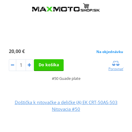
20,00 €
Na objednávku
Do košíka
Porovnať
#50 Guade plate
Doštička k nitovačke a deličke (A) EK CRT-50AS-503
Nitovacia #50