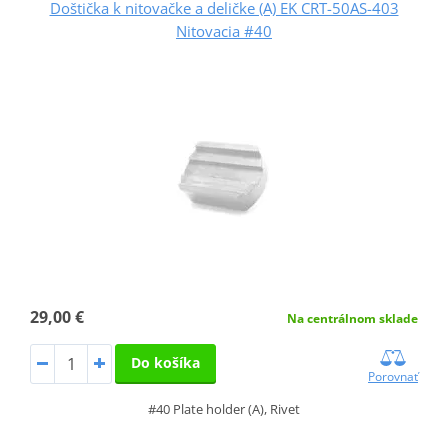
Doštička k nitovačke a deličke (A) EK CRT-50AS-403
Nitovacia #40
29,00 €
Na centrálnom sklade
Do košíka
Porovnať
#40 Plate holder (A), Rivet