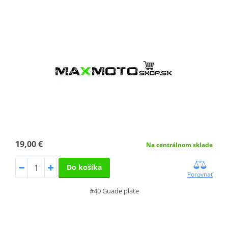
19,00 €
Na centrálnom sklade
Do košíka
Porovnať
#40 Guade plate