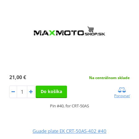
21,00 €
Na centrálnom sklade
Do košíka
Porovnať
Pin #40, for CRT-50AS
Guade plate EK CRT-50AS-402 #40