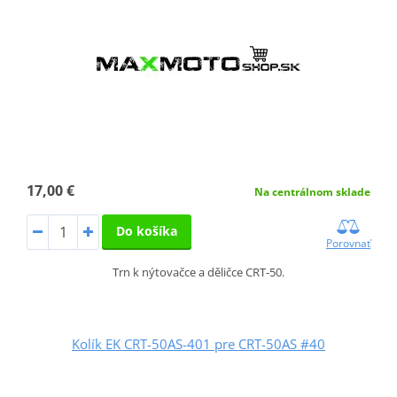
17,00 €
Na centrálnom sklade
Do košíka
Porovnať
Trn k nýtovačce a děličce CRT-50.
Kolík EK CRT-50AS-401 pre CRT-50AS #40