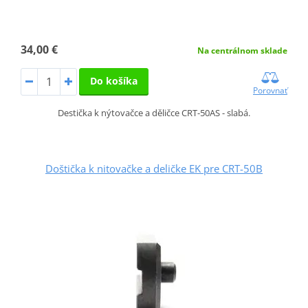
34,00 €
Na centrálnom sklade
Do košíka
Porovnať
Destička k nýtovačce a děličce CRT-50AS - slabá.
Doštička k nitovačke a deličke EK pre CRT-50B