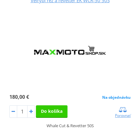
Veľrybí rez a revetter EK WCR-50 50S
180,00 €
Na objednávku
Do košíka
Porovnať
Whale Cut & Revetter 50S