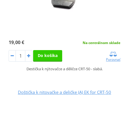
19,00 €
Na centrálnom sklade
Do košíka
Porovnať
Destička k nýtovačce a děličce CRT-50 - slabá.
Doštička k nitovačke a deličke (A) EK for CRT-50