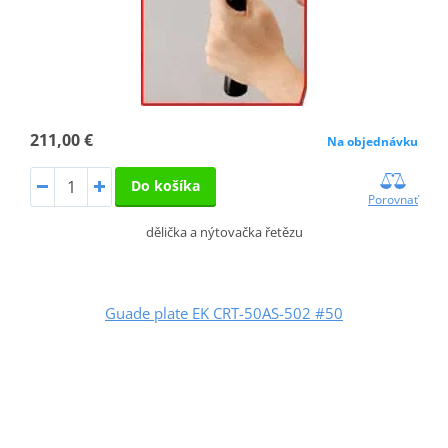
211,00 €
Na objednávku
Do košíka
Porovnať
dělička a nýtovačka řetězu
Guade plate EK CRT-50AS-502 #50