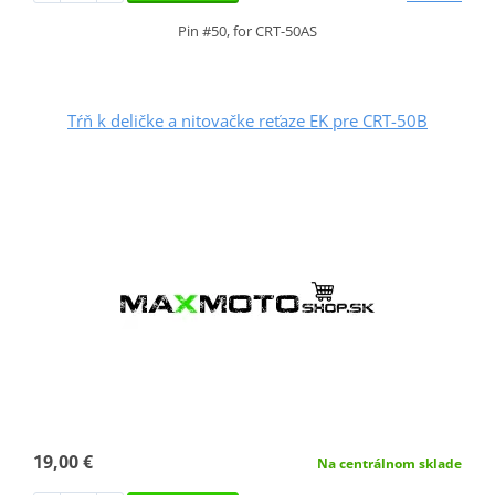
Pin #50, for CRT-50AS
Tŕň k deličke a nitovačke reťaze EK pre CRT-50B
19,00 €
Na centrálnom sklade