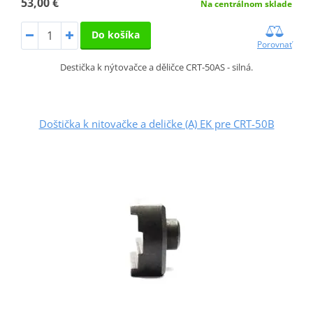
53,00 €
Na centrálnom sklade
Do košíka
Porovnať
Destička k nýtovačce a děličce CRT-50AS - silná.
Doštička k nitovačke a deličke (A) EK pre CRT-50B