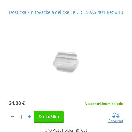
Doštička k nitovačke a deličke EK CRT-50AS-404 Rez #40
24,00 €
Na centrálnom sklade
Do košíka
Porovnať
#40 Plate holder (B), Cut