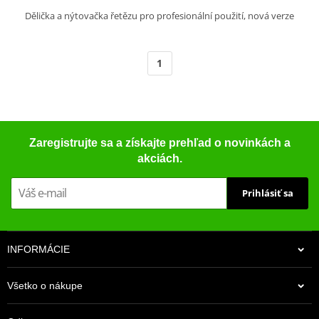
Dělička a nýtovačka řetězu pro profesionální použití, nová verze
1
Zaregistrujte sa a získajte prehľad o novinkách a
akciách.
Prihlásiť sa
INFORMÁCIE
Všetko o nákupe