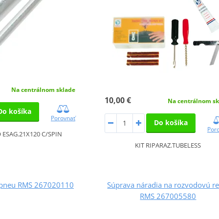
Na centrálnom sklade
10,00 €
Na centrálnom sk
Do košíka
Porovnať
Do košíka
Por
 ESAG.21X120 C/SPIN
KIT RIPARAZ.TUBELESS
 pneu RMS 267020110
Súprava náradia na rozvodovú re
RMS 267005580