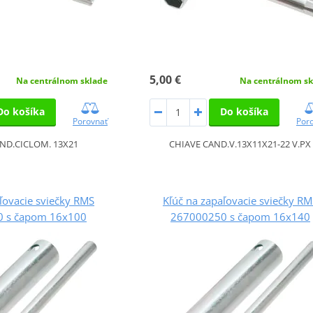
5,00 €
Na centrálnom sklade
Na centrálnom sk
Do košíka
Do košíka
Porovnať
Por
ND.CICLOM. 13X21
CHIAVE CAND.V.13X11X21-22 V.PX
ľovacie sviečky RMS
Kľúč na zapaľovacie sviečky RM
 s čapom 16x100
267000250 s čapom 16x140