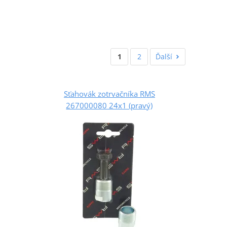
1
2
Ďalší
Sťahovák zotrvačníka RMS
267000080 24x1 (pravý)