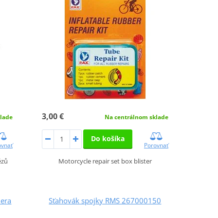
3,00 €
lade
Na centrálnom sklade
Do košíka
ovnať
Porovnať
ězů
Motorcycle repair set box blister
iera
Sťahovák spojky RMS 267000150