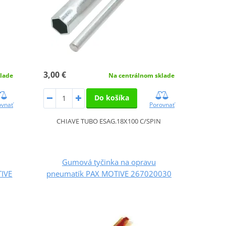
3,00 €
lade
Na centrálnom sklade
Do košíka
ovnať
Porovnať
CHIAVE TUBO ESAG.18X100 C/SPIN
Gumová tyčinka na opravu
TIVE
pneumatík PAX MOTIVE 267020030