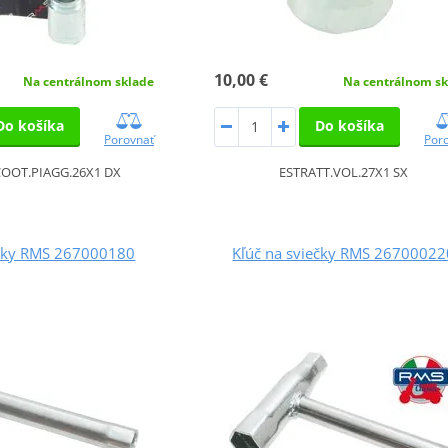
10,00 €
Na centrálnom sklade
Na centrálnom sk
Do košíka
Do košíka
Porovnať
Por
COOT.PIAGG.26X1 DX
ESTRATT.VOL.27X1 SX
ečky RMS 267000180
Kľúč na sviečky RMS 26700022