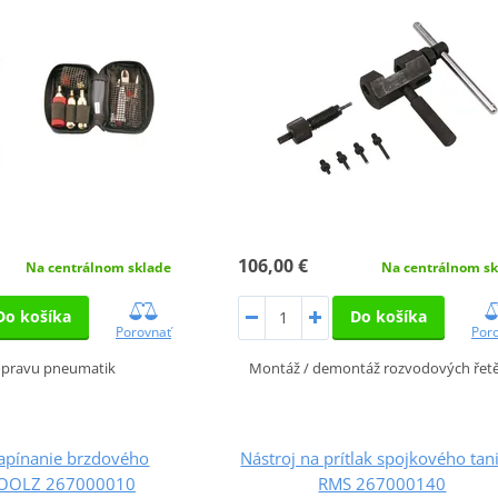
106,00 €
Na centrálnom sklade
Na centrálnom sk
Do košíka
Do košíka
Porovnať
Por
opravu pneumatik
Montáž / demontáž rozvodových řet
napínanie brzdového
Nástroj na prítlak spojkového tan
TOOLZ 267000010
RMS 267000140