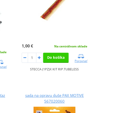
1,00 €
Na centrálnom sklade
lade
Do košíka
Porovnať
ovnať
STECCA (1PZ)X KIT RIP.TUBELESS
ťaz
sada na opravu duše PAX MOTIVE
567020060