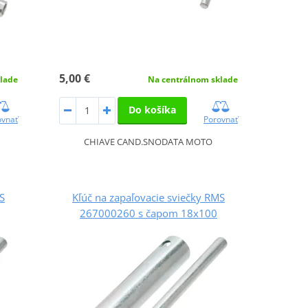
5,00 €
lade
Na centrálnom sklade
Do košíka
ovnať
Porovnať
CHIAVE CAND.SNODATA MOTO
S
Kľúč na zapaľovacie sviečky RMS
267000260 s čapom 18x100