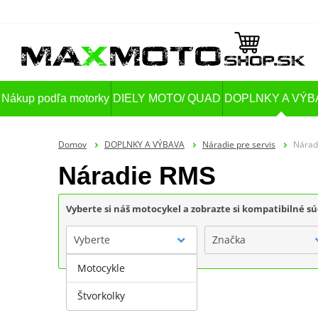
Nákup podľa motorky
DIELY MOTO/ QUAD
DOPLNKY A VÝB
Domov
DOPLNKY A VÝBAVA
Náradie pre servis
Nárad
Náradie RMS
Vyberte si náš motocykel a zobrazte si kompatibilné sú
Vyberte
Značka
Motocykle
Štvorkolky