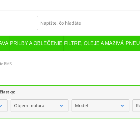
AVA
PRILBY A OBLEČENIE
FILTRE, OLEJE A MAZIVÁ
PNEU
ie RMS
čiastky:
Objem motora
Model
R