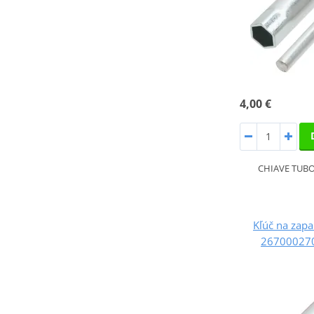
4,00 €
CHIAVE TUBO
Kľúč na zapa
267000270