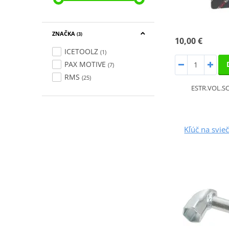
ZNAČKA
(3)
10,00 €
ICETOOLZ
(1)
PAX MOTIVE
(7)
RMS
(25)
ESTR.VOL.S
Kľúč na svi