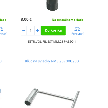
8,00 €
lade
Na centrálnom sklade
Do košíka
ovnať
Porovnať
ESTR.VOL.FIL.EST.MM.28 PASSO 1
0
Kľúč na sviečky RMS 267000230