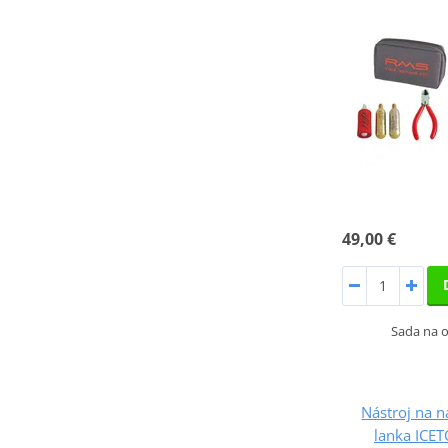
49,00 €
Sada na 
Nástroj na 
lanka ICE