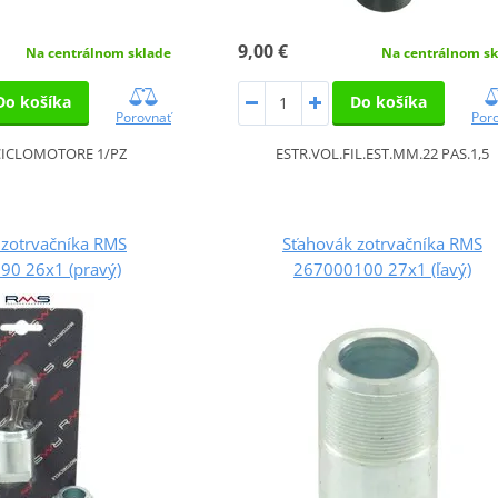
9,00 €
Na centrálnom sklade
Na centrálnom sk
Do košíka
Do košíka
Porovnať
Por
CICLOMOTORE 1/PZ
ESTR.VOL.FIL.EST.MM.22 PAS.1,5
 zotrvačníka RMS
Sťahovák zotrvačníka RMS
90 26x1 (pravý)
267000100 27x1 (ľavý)